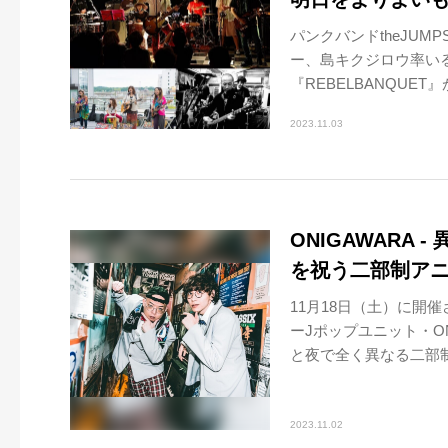
パンクバンドtheJU
ー、島キクジロウ率いる
『REBELBANQUET』が
2023.11.03
ONIGAWARA 
を祝う二部制アニ
11月18日（土）に開
ーJポップユニット・O
と夜で全く異なる二部制
2023.11.02