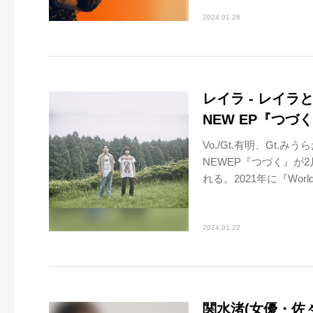
2024.01.26
レイラ - レイ
NEW EP『つづ
Vo./Gt.有明、Gt
NEWEP『つづく』が
れる。2021年に『Worl
2024.01.22
関水渚(女優・佐々