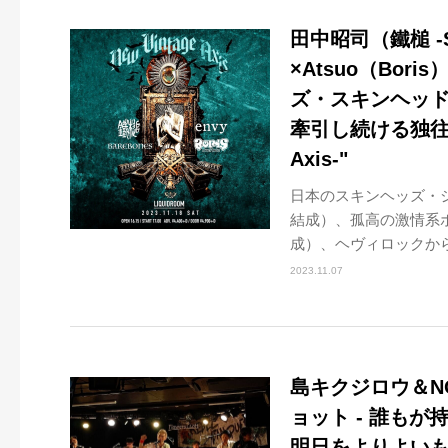
田中昭司（鐵槌 -S
×Atsuo（Bor
ズ・スキンヘッ
牽引し続ける独往
Axis-"
日本のスキンヘッズ・シーン
結成）、孤高の激情系ポ
成）、ヘヴィロックから
2023.11.07
島キクジロウ＆NO
ョット - 誰も
明日をよりよい