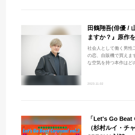
田鶴翔吾(俳優 /
ますか？』原作
社会人として働く男性
の恋、自販機で買えま
な空気を持つ本作はどの
2023.11.02
「Let's Go Be
（杉村ルイ・チャー