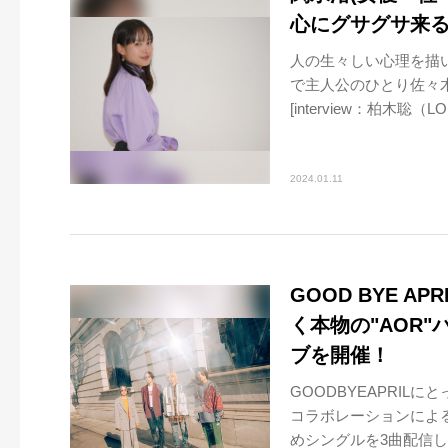
心にグサグサ来
人の生々しい心理を描
で主人公のひとり佐々
[interview：柏木聡（L
2024.01.11
GOOD BYE A
く本物の"AOR
ブを開催！
GOODBYEAPRIL
コラボレーションによる
めシングルを3曲配信し