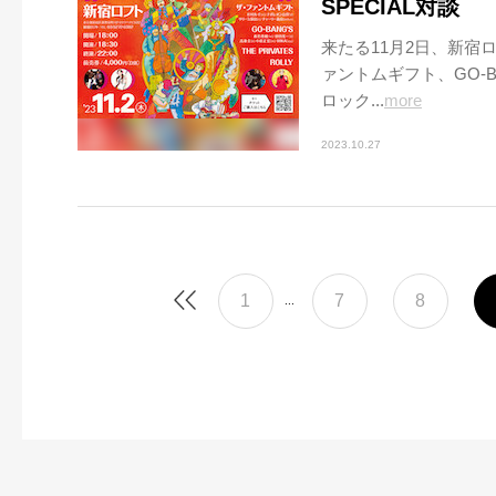
SPECIAL対談
来たる11月2日、新宿ロフト
ァントムギフト、GO-BA
ロック...
more
2023.10.27
1
7
8
...