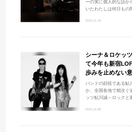
ーの実に個人的な話から
いたわたしは何日もの間
2023.11.10
シーナ＆ロケッツ
て今年も新宿LO
歩みを止めない
バンドの顔役である鮎
か、全国各地で相次ぐ
ッツ鮎川誠～ロックと家
2023.11.08