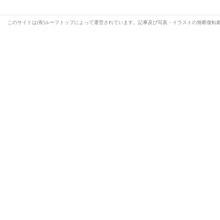
このサイトは(有)ルーフトップによって運営されています。記事及び写真・イラストの無断復転