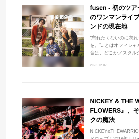
fusen - 初の
のワンマンライブ
ンドの現在地
"忘れたくないのに忘れ
を。"...とはオフィシ
音は、どこかノスタルジ
2023.12.07
NICKEY & TH
FLOWERS』
クの魔法
NICKEY&THEWAR
ドロップ！2019年リリ