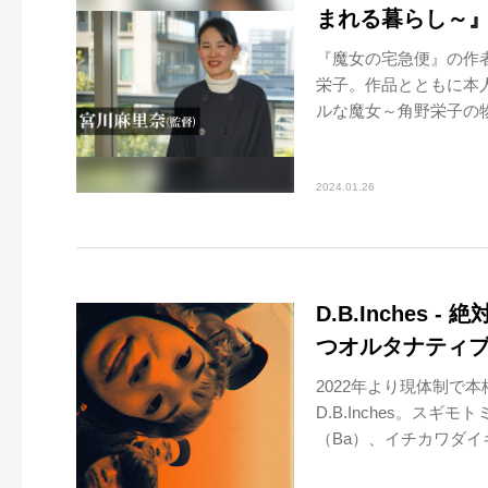
まれる暮らし～
『魔女の宅急便』の作
栄子。作品とともに本
ルな魔女～角野栄子の物
2024.01.26
D.B.Inche
つオルタナティブ
2022年より現体制で
D.B.Inches。スギ
（Ba）、イチカワダイキ