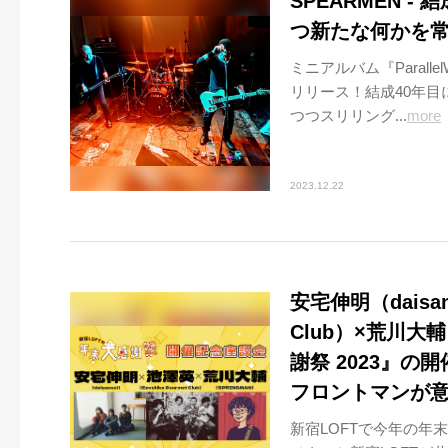
SPEARMEN 
つ新たな何かを
ミニアルバム『Paralle
リリース！結成40年目に
つつスリリング...
more
2023.12.22
安宅伸明（daisan
Club）×荒川大輔
謝祭 2023』
フロントマンが
新宿LOFTで今年の年