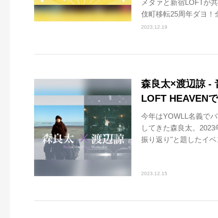
メタァと新宿LOFTが
伎町移転25周年ダヨ！全
2023.12.19
森良太×渡辺諒 
LOFT HEAVE
今年はYOWLL名義
してきた森良太。2023
振り返り"と題したイベン
2023.12.15