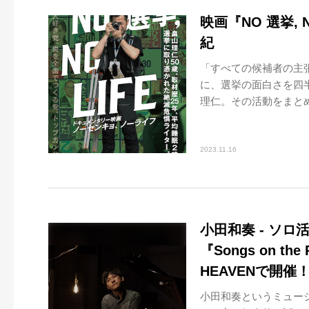
映画『NO 選挙,
紀
「すべての候補者の主
に、選挙の面白さを四
理仁。その活動をまとめ
2023.11.16
小田和奏 - ソ
『Songs on t
HEAVENで開催
小田和奏というミュー