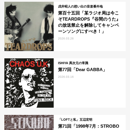
戌井昭人の想い出の音楽番外地
第百十五回「某ラジオ局は今こ
そTEARDROPS『谷間のうた』
の放送禁止を解除してキャンペ
ーンソングにすべき！」
2026.03.26
ISHIYA 異次元の常識
第77回「Dear GABBA」
2026.03.16
「LOFTと私」五辺宏明
第71回「1998年7月：STROBO