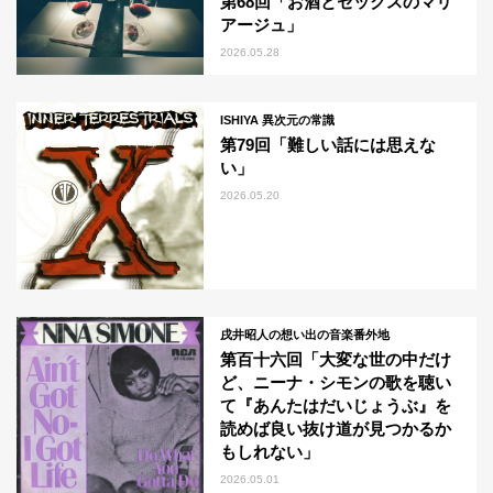
第68回「お酒とセックスのマリ
アージュ」
2026.05.28
ISHIYA 異次元の常識
第79回「難しい話には思えな
い」
2026.05.20
戌井昭人の想い出の音楽番外地
第百十六回「大変な世の中だけ
ど、ニーナ・シモンの歌を聴い
て『あんたはだいじょうぶ』を
読めば良い抜け道が見つかるか
もしれない」
2026.05.01