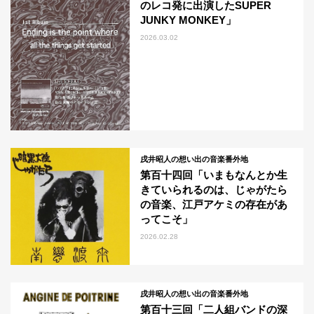
のレコ発に出演したSUPER
JUNKY MONKEY」
2026.03.02
戌井昭人の想い出の音楽番外地
第百十四回「いまもなんとか生
きていられるのは、じゃがたら
の音楽、江戸アケミの存在があ
ってこそ」
2026.02.28
戌井昭人の想い出の音楽番外地
第百十三回「二人組バンドの深