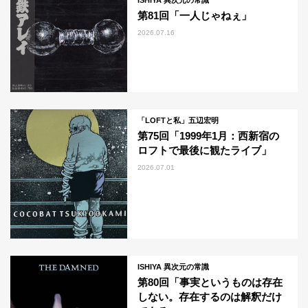
ISHIYA 異次元の常識
第81回「一人じゃねぇ」
2026.07.16
「LOFTと私」五辺宏明
第75回「1999年1月：西新宿の
ロフトで最後に観たライブ」
2026.07.01
ISHIYA 異次元の常識
第80回「事実というものは存在
しない。存在するのは解釈だけ