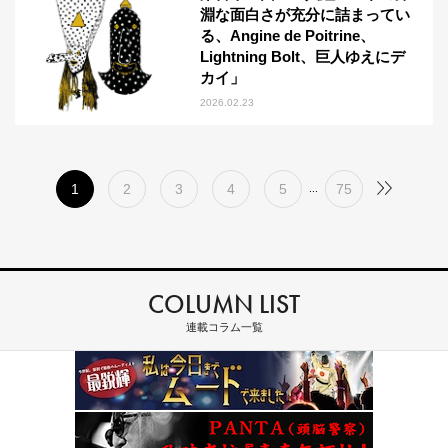
淵な面白さが充分に詰まってい
る、Angine de Poitrine、
Lightning Bolt、巨人ゆえにデ
カイ」
2026.02.23
1
2
3
4
5
75
...
COLUMN LIST
連載コラム一覧