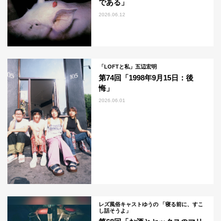
である」
2026.06.12
「LOFTと私」五辺宏明
第74回「1998年9月15日：後
悔」
2026.06.01
レズ風俗キャストゆうの 「寝る前に、すこ
し話そうよ」