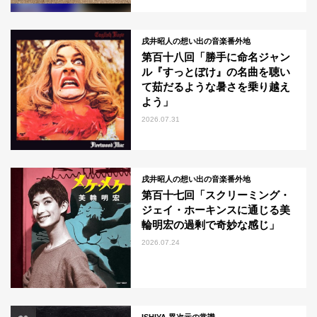
戌井昭人の想い出の音楽番外地
第百十八回「勝手に命名ジャン
ル『すっとぼけ』の名曲を聴い
て茹だるような暑さを乗り越え
よう」
2026.07.31
戌井昭人の想い出の音楽番外地
第百十七回「スクリーミング・
ジェイ・ホーキンスに通じる美
輪明宏の過剰で奇妙な感じ」
2026.07.24