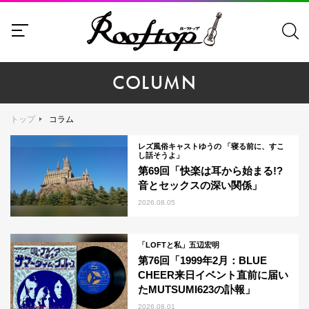
COLUMN
トップ
コラム
レズ風俗キャストゆうの 「寝る前に、すこ
し話そうよ」
第69回「快楽は耳から始まる!?
音とセックスの深い関係」
2026.08.05
「LOFTと私」五辺宏明
第76回「1999年2月：BLUE
CHEER来日イベント直前に届い
たMUTSUMI623の訃報」
2026.08.01