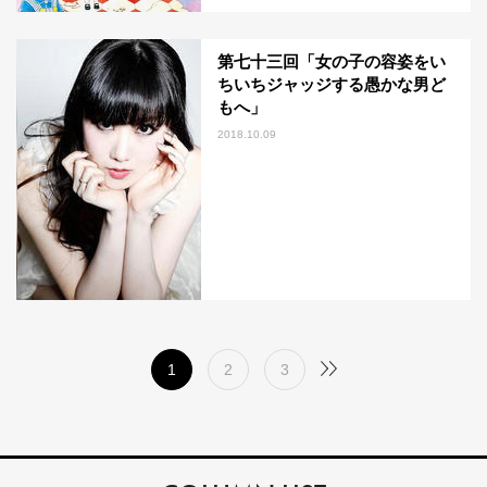
第七十三回「女の子の容姿をい
ちいちジャッジする愚かな男ど
もへ」
2018.10.09
1
2
3