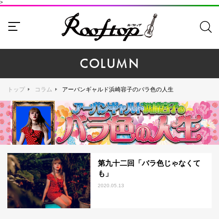
>
COLUMN
トップ
コラム
アーバンギャルド浜崎容子のバラ色の人生
第九十二回「バラ色じゃなくて
も」
2020.05.13