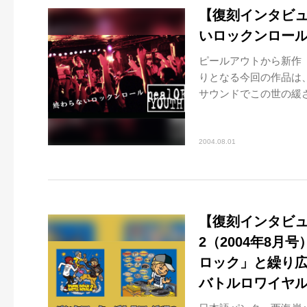
【復刻インタビュー
いロックンロー
ピールアウトから新作『R
りとなる今回の作品は
サウンドでこの世の緩さ
2004.08.01
【復刻インタビ
2（2004年8月
ロック」と繰り広げ
バトルロワイヤル!