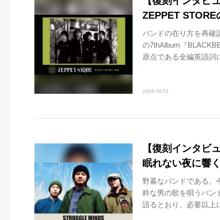
【復刻インタビュー】
ZEPPET STO
バンドの在り方を再確認
の7thAlbum『BLA
原点である全編英語詞によ
2004.09.01
【復刻インタビュー】
眠れない夜に響
野暮なバンドである。
粋な男の歌を唄うバンド
語るとおり、必要以上に