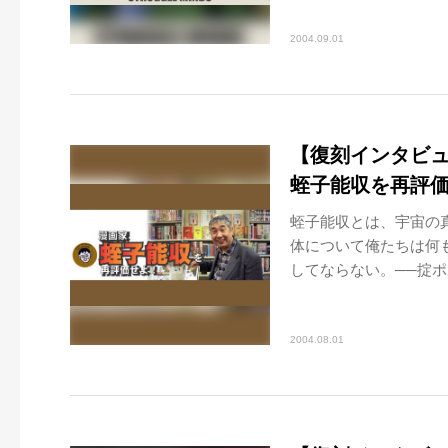
2004.09.01
【復刻インタビュ
蛭子能収を再評
蛭子能収とは、宇宙の
体について俺たちは何
してならない。──掟ポ
2004.08.01