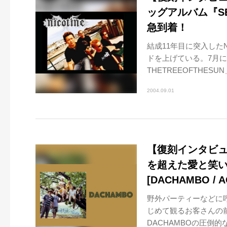
ッグアルバム『S
急到着！
結成11年目に突入した
ドを上げている。7月
THETREEOFTHESU
2004.09.01
【復刻インタビュー
を超えた愛と笑いの＜
[DACHAMBO / A
野外パーティーなどに呼
じめて観るお客さんの
DACHAMBOの圧倒的