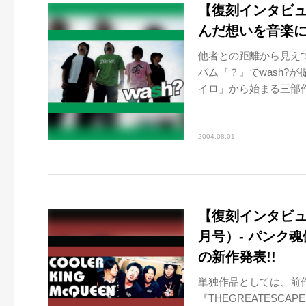
【復刻インタビュー
んだ想いを音楽
他者との距離から見え
バム『？』でwash?
イロ」から始まる三部作
2004.08.01
【復刻インタビュー】
月号）- パンク
の新作発表!!
単独作品としては、前
『THEGREATESCA