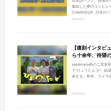
日本語パンク、西海岸パ
集結した夢のコンピレーショ
CHANGEUP...日本のパ
2004.08.01
【復刻インタビュ
ら十余年、待望
easternyouth
ド"ひょうたん"が、結
表する。昨年、ライヴ会
2004.08.01