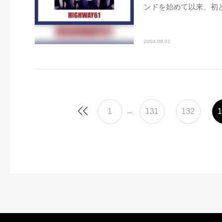
ンドを始めて以来、初と
2004.08.01
1
131
132
1
...