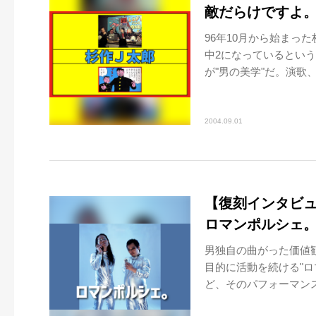
敵だらけですよ
96年10月から始まっ
中2になっているとい
が"男の美学"だ。演歌
2004.09.01
【復刻インタビュ
ロマンポルシェ
男独自の曲がった価値
目的に活動を続ける"
ど、そのパフォーマンスに