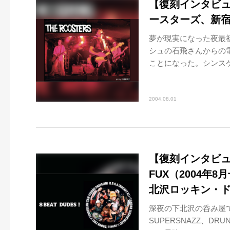
【復刻インタビュー】
ースターズ、新宿
夢が現実になった夜最
シュの石飛さんからの
ことになった。シンスケ
2004.08.01
【復刻インタビュー】R
FUX（2004年8
北沢ロッキン・ド
深夜の下北沢の呑み屋で
SUPERSNAZZ、DR