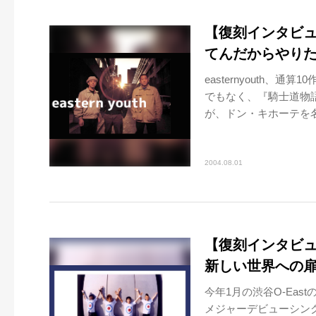
【復刻インタビュー】
てんだからやり
easternyouth、
でもなく、『騎士道物
が、ドン・キホーテを名
2004.08.01
【復刻インタビュー
新しい世界への
今年1月の渋谷O-Eas
メジャーデビューシング