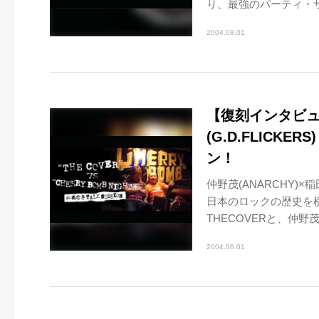
り、最強のパーティ・サ
2004.08.01
【復刻インタビュー】
(G.D.FLICK
ン！
仲野茂(ANARCHY)×
日本のロックの歴史を
THECOVERと、仲野茂
2004.08.01