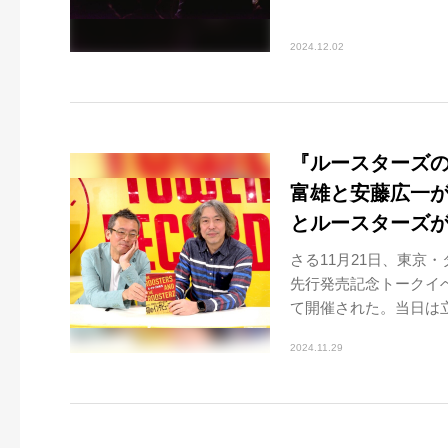
2024.12.02
『ルースターズ
富雄と安藤広一
とルースターズ
さる11月21日、東京
先行発売記念トークイ
て開催された。当日は立
2024.11.29