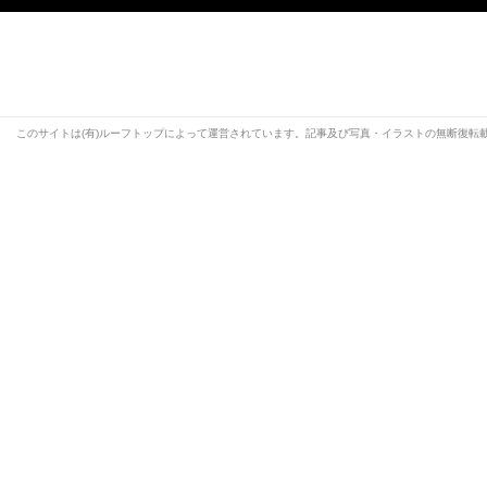
このサイトは(有)ルーフトップによって運営されています。記事及び写真・イラストの無断復転