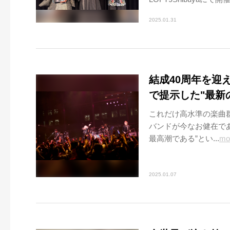
2025.01.31
結成40周年を迎え
で提示した"最新
これだけ高水準の楽曲
バンドが今なお健在で
最高潮である”とい...
mo
2025.01.07