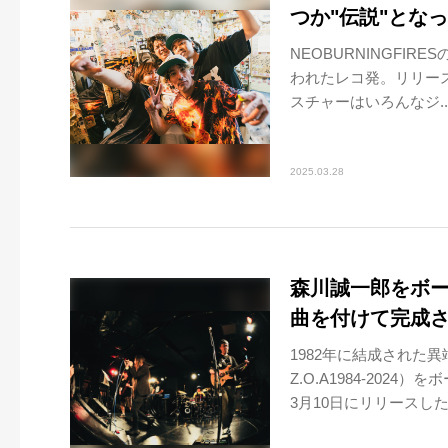
つか"伝説"とな
NEOBURNINGFIRE
われたレコ発。リリー
スチャーはいろんなジ..
2025.03.28
森川誠一郎をボー
曲を付けて完成
1982年に結成された
Z.O.A1984-20
3月10日にリリースした。2