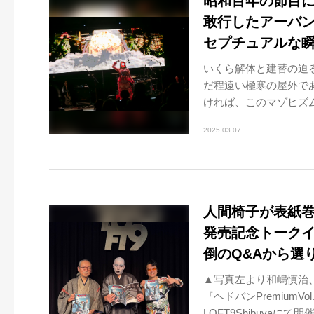
昭和百年の節目
敢行したアーバ
セプチュアルな
いくら解体と建替の迫
だ程遠い極寒の屋外で
ければ、このマゾヒズム
2025.03.07
人間椅子が表紙巻頭
発売記念トークイベ
倒のQ&Aから選
▲写真左より和嶋慎治
『ヘドバンPremium
LOFT9Shibuyaにて開催