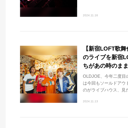
2024.11.16
【新宿LOFT歌
のライブを新宿LO
ちがあの時のま
OLDJOE、今年二度
は今回もソールドアウ
のがライブハウス、見た
2024.11.13