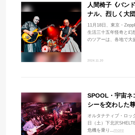
人間椅子《バンド
ナル、烈しく大
11月18日、東京・Zep
生活三十五年怪奇と幻
のツアーは、各地で大盛況
2024.11.20
SPOOL・宇宙
シーを交わした
オルタナティブ・ロックバンド
日（土）下北沢SHEL
危機を乗り...
more