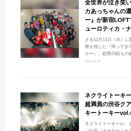
全世界が泣き笑い
カあっちゃんの
ー』が新宿LOF
ューロティカ・
さる12月11日（水）
暦を祝した『帰ってき
ル〜』。総勢23組もの
2024.12.25
ネクライトーキー
超満員の渋谷ク
キートーキーvol
ネクライトーキーが、12
ン企画『オーキートーキ