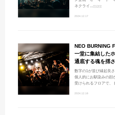
ネクライ...
more
2024.12.17
NEO BURNIN
一堂に集結した
通底する魂を揺
数字の1が並び縁起良さ
個人的にお馴染みの顔が
受けられるフロアで、ド
2024.12.16