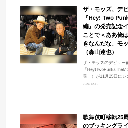
ザ・モッズ、デ
『Hey! Two Pun
編』の発売記念
ことで＜ああ俺
きなんだな、モ
（森山達也）
ザ・モッズのデビュー
『Hey!TwoPunksT
晃一）が11月25日にシン
2024.12.12
歌舞伎町移転25
のブッキングライ