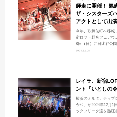
師走に開催！ 氣志
ザ・シスターズハイ
アクトとして出
今年、歌舞伎町へ移転し
宿ロフト野音フェアウ
8日（日）に日比谷公園
2024.12.08
レイラ、新宿LOF
ント『いとしの
横浜のオルタナティブ
令和」が2024年12月
ックフリーク達を熱狂させ