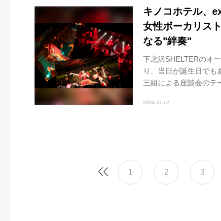
キノコホテル、ex
女性ボーカリス
なる"絆奏"
下北沢SHELTERの
り、当日が誕生日でも
三組による座談会のテー
2024.11.12
1
2
3