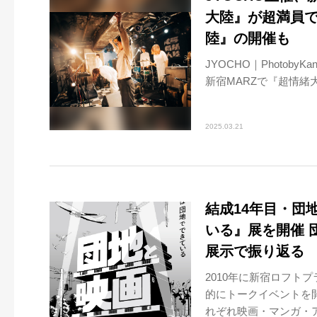
大陸』が超満員で
陸』の開催も
JYOCHO｜Photoby
新宿MARZで『超情緒
2025.03.21
結成14年目・団
いる』展を開催 
展示で振り返る
2010年に新宿ロフト
的にトークイベントを
れぞれ映画・マンガ・ア