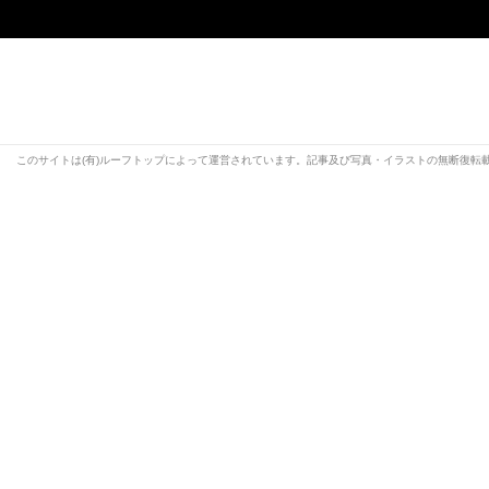
このサイトは(有)ルーフトップによって運営されています。記事及び写真・イラストの無断復転