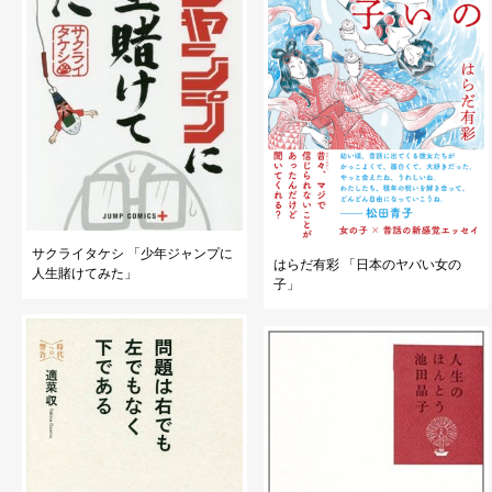
サクライタケシ 「少年ジャンプに
はらだ有彩 「日本のヤバい女の
人生賭けてみた」
子」