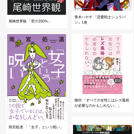
青木ハヤチ 『恋愛戦士シュラバ
尾崎世界観 「苦汁200%」
ン』1巻
御坊 「すべての女性にはレズ風俗
が必要なのかもしれない。」
雨宮処凛 「「女子」という呪い」