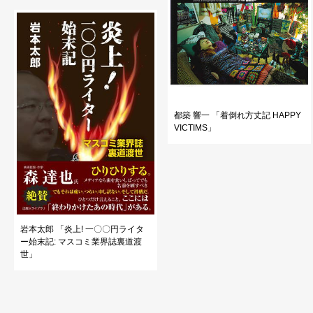
都築 響一 「着倒れ方丈記 HAPPY
VICTIMS」
岩本太郎 「炎上! 一〇〇円ライタ
ー始末記: マスコミ業界誌裏道渡
世」