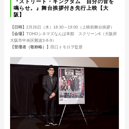
『ストリート・キングダム 自分の音を
鳴らせ。』舞台挨拶付き先行上映【大
阪】
【日時】
2月26日（木）18:30～19:00（上映前舞台挨拶）
【会場】
TOHOシネマズなんば本館 スクリーン6（大阪府
大阪市中央区難波3-8-9）
【登壇者（敬称略）】
田口トモロヲ監督