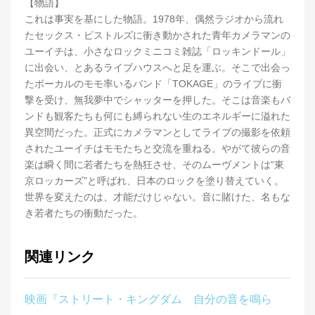
【物語】
これは事実を基にした物語。1978年、偶然ラジオから流れ
たセックス・ピストルズに衝き動かされた青年カメラマンの
ユーイチは、小さなロックミニコミ雑誌「ロッキンドール」
に出会い、とあるライブハウスへと足を運ぶ。そこで出会っ
たボーカルのモモ率いるバンド「TOKAGE」のライブに衝
撃を受け、無我夢中でシャッターを押した。そこは音楽もバ
ンドも観客たちも何にも縛られない生のエネルギーに溢れた
異空間だった。正式にカメラマンとしてライブの撮影を依頼
されたユーイチはモモたちと交流を重ねる。やがて彼らの音
楽は瞬く間に若者たちを熱狂させ、そのムーヴメントは“東
京ロッカーズ”と呼ばれ、日本のロックを塗り替えていく。
世界を変えたのは、才能だけじゃない。音に賭けた、名もな
き若者たちの衝動だった。
関連リンク
映画『ストリート・キングダム 自分の音を鳴ら