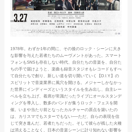
1978年。わずか1年の間に、その後のロック・シーンに大き
な影響を与えた若者たちのムーヴメントがあった。スマート
フォンもSNSも存在しない時代、自分たちの音楽を、自分た
ちの手で届けようと、楽曲も録音スタジオもレコードもすべ
て自分たちで創り、新しい道を切り開いていく【D.I.Y.】の
スピリットで音楽業界に風穴を開ける。メジャーしかなかっ
た世界にインディーズというスタイルを生み出し、自主レー
ベルを立ち上げ、着席が常識だったライブにオールスタンデ
ィングを導入し、数多のバンドが集うロック・フェスを開
催。いまや当たり前となったカルチャーの原点を築いたの
は、カリスマでもスターでもない──ただ、自らの表現を信
じて突き進んだ、若者たちだった。そして彼らが残した火種
は消えることなく、日本の音楽シーンに計り知れない影響を