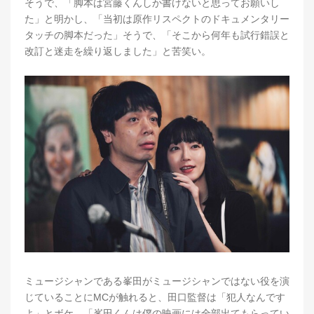
そうで、「脚本は宮藤くんしか書けないと思ってお願いし
た」と明かし、「当初は原作リスペクトのドキュメンタリー
タッチの脚本だった」そうで、「そこから何年も試行錯誤と
改訂と迷走を繰り返しました」と苦笑い。
ミュージシャンである峯田がミュージシャンではない役を演
じていることにMCが触れると、田口監督は「犯人なんです
よ」とボケ、「峯田くんは僕の映画には全部出てもらってい