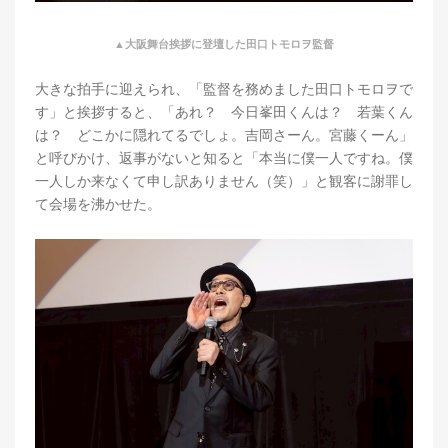
▲大阪舞台挨拶に登壇した田口トモロヲ監督
大きな拍手に迎えられ、「監督を務めました田口トモロヲで
す」と挨拶すると、「あれ？ 今日峯田くんは？ 若葉くん
は？ どこかに隠れてるでしょ。吉岡さーん。宮藤くーん」
と呼びかけ、返事がないと知ると「本当に僕一人ですね。僕
一人しか来なくて申し訳ありません（笑）」と観客に謝罪し
て会場を沸かせた。