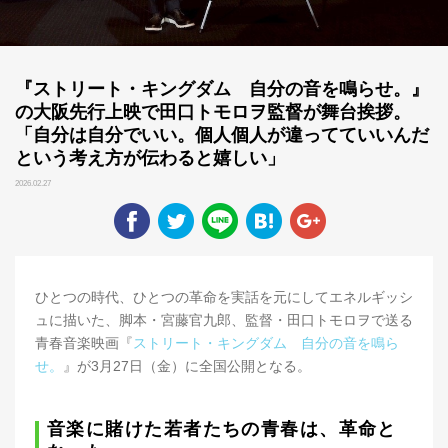
『ストリート・キングダム 自分の音を鳴らせ。』
の大阪先行上映で田口トモロヲ監督が舞台挨拶。
「自分は自分でいい。個人個人が違ってていいんだ
という考え方が伝わると嬉しい」
2026.02.27
ひとつの時代、ひとつの革命を実話を元にしてエネルギッシ
ュに描いた、脚本・宮藤官九郎、監督・田口トモロヲで送る
青春音楽映画『
ストリート・キングダム 自分の音を鳴ら
せ。
』が3月27日（金）に全国公開となる。
音楽に賭けた若者たちの青春は、革命と