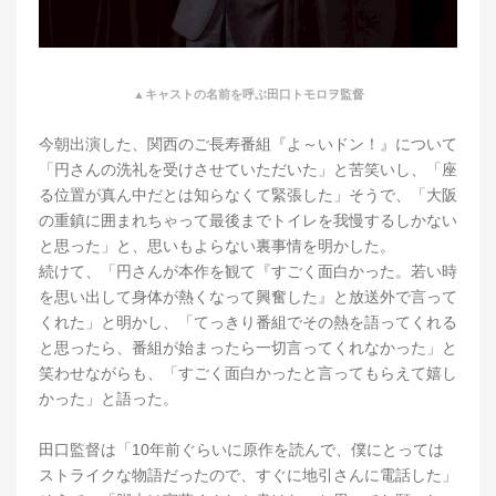
▲キャストの名前を呼ぶ田口トモロヲ監督
今朝出演した、関西のご長寿番組『よ～いドン！』について
「円さんの洗礼を受けさせていただいた」と苦笑いし、「座
る位置が真ん中だとは知らなくて緊張した」そうで、「大阪
の重鎮に囲まれちゃって最後までトイレを我慢するしかない
と思った」と、思いもよらない裏事情を明かした。
続けて、「円さんが本作を観て『すごく面白かった。若い時
を思い出して身体が熱くなって興奮した』と放送外で言って
くれた」と明かし、「てっきり番組でその熱を語ってくれる
と思ったら、番組が始まったら一切言ってくれなかった」と
笑わせながらも、「すごく面白かったと言ってもらえて嬉し
かった」と語った。
田口監督は「10年前ぐらいに原作を読んで、僕にとっては
ストライクな物語だったので、すぐに地引さんに電話した」