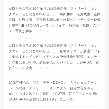
田口トモロヲの10年振りの監督最新作『ストリート・キン
グダム 自分の音を鳴らせ。』、峯田和伸・若葉竜也・吉岡
里帆・仲野太賀・間宮祥太朗ら個性炸裂のキャラクター映像
と劇中4組（TOKAGE・ロボトメイア・解剖室・軋轢）のバ
ンド写真が解禁 - ニュース
田口トモロヲの10年振りの監督最新作『ストリート・キン
グダム 自分の音を鳴らせ。』、豪華キャストが新宿ロフト
に集結するメインビジュアルと本予告映像が解禁。エンディ
ング曲は峯田和伸と若葉竜也がカバーした、LIZARDの「宣
戦布告」に決定 - ニュース
JAGATARAの「でも・デモ・DEMO」「もうがまんできな
い」が映画『ストリート・キングダム 自分の音を鳴ら
せ。』の挿入歌として起用。1月27日、江戸アケミの命日に
JAGATARA関連書籍二冊も刊行 - ニュース