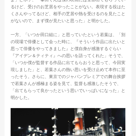
るけど、受けのお芝居をやったことがない。表現する役はた
くさんやってるけど、相手の芝居や熱を受けるのを見たこと
がないので、まず僕が見たいと思った」と明かした。
一方、「いつか田口組に」と思っていたという若葉は、「別
の現場で俳優として会った時に、『そういう作品に出たいと
思って俳優をやってきました』と僕自身が感激するぐらい
『アイデン＆ティティ』への思いを語ってくれた」そうで、
「いつか僕が監督する作品に出てもらおうと思って、今回実
現しました」と、若葉さんの熱い思いを受け止めて本作に至
ったそう。さらに、東京でのジャパンプレミアでの舞台挨拶
で若葉さんが感極まる姿を見て、監督も感激したそうで、
「出てもらって良かったという思いでいっぱいになった」と
明かした。