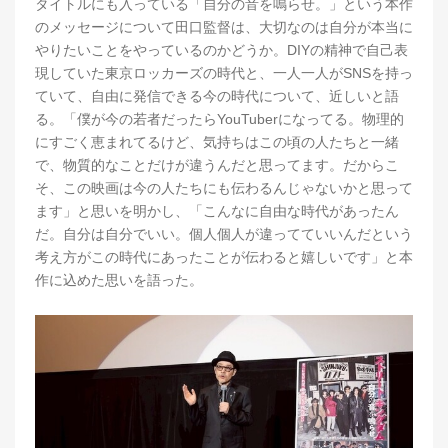
タイトルにも入っている「自分の音を鳴らせ。」という本作
のメッセージについて田口監督は、大切なのは自分が本当に
やりたいことをやっているのかどうか。DIYの精神で自己表
現していた東京ロッカーズの時代と、一人一人がSNSを持っ
ていて、自由に発信できる今の時代について、近しいと語
る。「僕が今の若者だったらYouTuberになってる。物理的
にすごく恵まれてるけど、気持ちはこの頃の人たちと一緒
で、物質的なことだけが違うんだと思ってます。だからこ
そ、この映画は今の人たちにも伝わるんじゃないかと思って
ます」と思いを明かし、「こんなに自由な時代があったん
だ。自分は自分でいい。個人個人が違ってていいんだという
考え方がこの時代にあったことが伝わると嬉しいです」と本
作に込めた思いを語った。