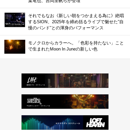
葉竜也、吉岡里帆らが登壇
それでもなお《新しい朝をつかまえる為に》絶唱
するSION、2025年を締め括るライブで魅せた"自
慢のバンド"との渾身のパフォーマンス
モノクロからカラーへ。「色彩を持たない」こと
で生まれたMoon In Juneの新しい色