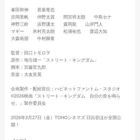
峯田和伸 若葉竜也
吉岡里帆 仲野太賀 間宮祥太朗 中島セナ
神野三鈴 浜野謙太 森岡龍 山岸門人
マギー 米村亮太朗 松浦祐也 渡辺大知
大森南朋 中村獅童
監督：田口トモロヲ
原作：地引雄一「ストリート・キングダム」
脚本：宮藤官九郎
音楽：大友良英
企画製作・配給宣伝：ハピネットファントム・スタジオ
©2026映画『ストリート・キングダム 自分の音を鳴ら
せ。』製作委員会
2026年3月27日（金）TOHOシネマズ 日比谷ほか全国公
開！