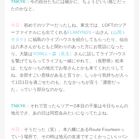
TNKYK：
今の自分たちには確かに、ちょうどいい感じだっ
たのかなと。
今日：
初めてのツアーだったしね。東北では、LOFTのツア
ーファイナルにも出てくれる
FLAMYNGS
・山さん（
山岡ト
モタケ
）に福島のライブハウスを紹介してもらったり、仙台
は八木さんがもともと関わりのあった方にお世話になった
り。大阪は
YOWLL
・
森（良太）
さんに話してライブハウス
を繋げてもらってライブも一緒にやれて。（長野県）松本
は、たなかっちの地元でお母さんとかも来てくれたりして
ね。全部すごい意味があると言うか、しっかり気持ちが入っ
て1日1日を過ごせたのも、たなかっちが言う「濃密だっ
た」っていう部分なのかな。
TNKYK：
それで言ったらツアー2本目の千葉は今日ちゃんの
地元でさ、あの日は同窓会みたいになってたよね。
今日：
そうだった（笑）。本八幡にあるRoute Fourteenっ
ていう場所で、その時は地元の友達ですごくかっこいいバン