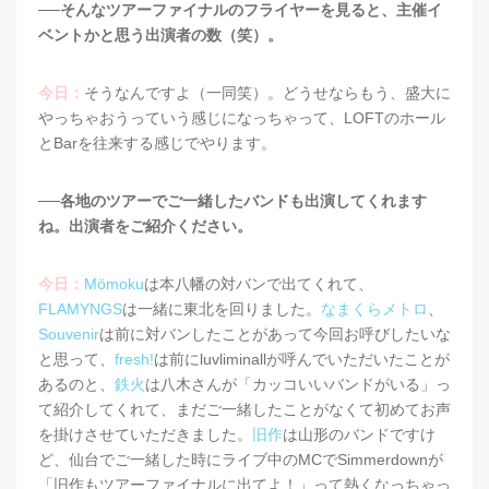
──そんなツアーファイナルのフライヤーを見ると、主催イ
ベントかと思う出演者の数（笑）。
今日：
そうなんですよ（一同笑）。どうせならもう、盛大に
やっちゃおうっていう感じになっちゃって、LOFTのホール
とBarを往来する感じでやります。
──各地のツアーでご一緒したバンドも出演してくれます
ね。出演者をご紹介ください。
今日：
Mömoku
は本八幡の対バンで出てくれて、
FLAMYNGS
は一緒に東北を回りました。
なまくらメトロ
、
Souvenir
は前に対バンしたことがあって今回お呼びしたいな
と思って、
fresh!
は前にluvliminallが呼んでいただいたことが
あるのと、
鉄火
は八木さんが「カッコいいバンドがいる」っ
て紹介してくれて、まだご一緒したことがなくて初めてお声
を掛けさせていただきました。
旧作
は山形のバンドですけ
ど、仙台でご一緒した時にライブ中のMCでSimmerdownが
「旧作もツアーファイナルに出てよ！」って熱くなっちゃっ