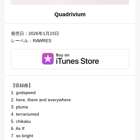
Quadrivium
発売日：2026年1月23日
レーベル：RAWRES
【収録曲】
1. godspeed
2. here, there and everywhere
3. plume
4. terrariumed
5. chikaku
6. As If
7. so bright