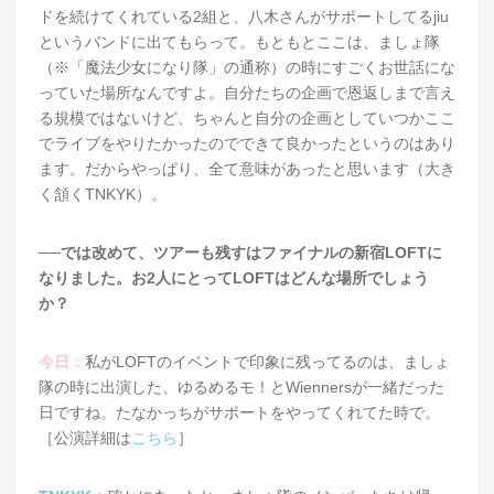
ドを続けてくれている2組と、八木さんがサポートしてるjiu
というバンドに出てもらって。もともとここは、ましょ隊
（※「魔法少女になり隊」の通称）の時にすごくお世話にな
っていた場所なんですよ。自分たちの企画で恩返しまで言え
る規模ではないけど、ちゃんと自分の企画としていつかここ
でライブをやりたかったのでできて良かったというのはあり
ます。だからやっぱり、全て意味があったと思います（大き
く頷くTNKYK）。
──では改めて、ツアーも残すはファイナルの新宿LOFTに
なりました。お2人にとってLOFTはどんな場所でしょう
か？
今日：
私がLOFTのイベントで印象に残ってるのは、ましょ
隊の時に出演した、ゆるめるモ！とWiennersが一緒だった
日ですね。たなかっちがサポートをやってくれてた時で。
［公演詳細は
こちら
］