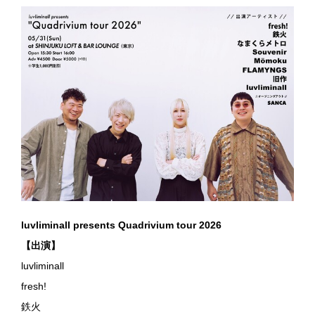
luvliminall presents Quadrivium tour 2026
【出演】
luvliminall
fresh!
鉄火