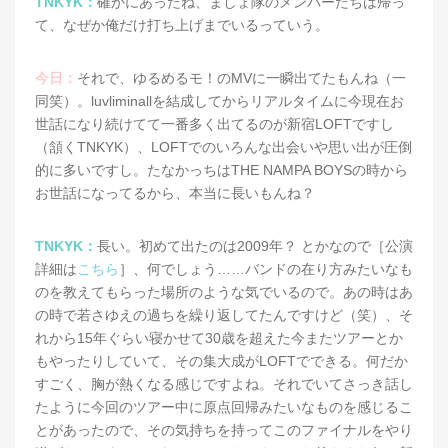
TNKYK：
確かにあったね、ましょ隊のメンバーたちは帰っ
て、なぜか俺だけ打ち上げまでいるっていう。
今日：
それで、ゆるめるモ！のMVに一瞬出てたもんね（一
同笑）。luvliminallを結成してからリアルタイムに今現在お
世話になり続けてて一番多く出てるのが新宿LOFTですし
（頷くTNKYK）、LOFTでのいろんな出会いや思い出が圧倒
的に多いですし。たなかっちはTHE NAMPA BOYSの時から
お世話になってるから、本当に長いもんね？
TNKYK：
長い。初めて出たのは2009年？ とかなので［公演
詳細は
こちら
］、何でしょう……バンドの在り方みたいなも
のを教えてもらった場所のような気でいるので。あの時はあ
の時で若さゆえの過ちを繰り返してたんですけど（笑）、そ
れから15年ぐらい寝かせて30歳を超えた今またツアーとか
もやったりしていて、その集大成がLOFTでできる。何だか
すごく、胸が熱くなる感じですよね。それでいてさっき話し
たように今回のツアー中に原点回帰みたいなものを感じるこ
とがあったので、その気持ちを持ってこのファイナルをやり