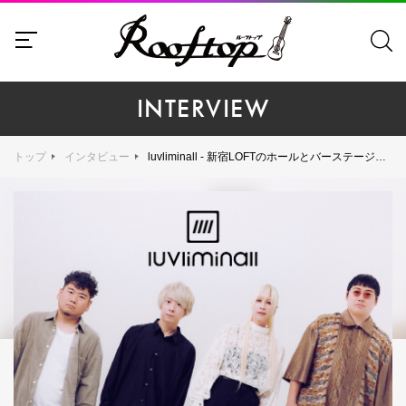
INTERVIEW
トップ
インタビュー
luvliminall - 新宿LOFTのホールとバーステージを使い、計9バンド出演の超豪華ツアーファイナルを敢行