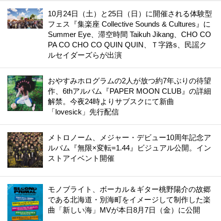
10月24日（土）と25日（日）に開催される体験型
フェス『集楽座 Collective Sounds & Cultures』に
Summer Eye、滞空時間 Taikuh Jikang、CHO CO
PA CO CHO CO QUIN QUIN、Ｔ字路s、民謡ク
ルセイダーズらが出演
おやすみホログラムの2人が放つ約7年ぶりの待望
作、6thアルバム『PAPER MOON CLUB』の詳細
解禁。今夜24時よりサブスクにて新曲
「lovesick」先行配信
メトロノーム、メジャー・デビュー10周年記念ア
ルバム『無限×変転=1.44』ビジュアル公開。イン
ストアイベント開催
モノブライト、ボーカル＆ギター桃野陽介の故郷
である北海道・別海町をイメージして制作した楽
曲「新しい海」MVが本日8月7日（金）に公開