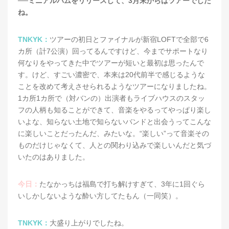
──ミニアルバムをリリースして、3月末からはツアーでした
ね。
TNKYK：
ツアーの初日とファイナルが新宿LOFTで全部で6
カ所（計7公演）回ってるんですけど、今までサポートなり
何なりをやってきた中でツアーが短いと最初は思ったんで
す。けど、すごい濃密で、本来は20代前半で感じるような
ことを改めて考えさせられるようなツアーになりましたね。
1カ所1カ所で（対バンの）出演者もライブハウスのスタッ
フの人柄も知ることができて、音楽をやるってやっぱり楽し
いよな、知らない土地で知らないバンドと出会うってこんな
に楽しいことだったんだ、みたいな。“楽しい”って音楽その
ものだけじゃなくて、人との関わり込みで楽しいんだと気づ
いたのはありました。
今日：
たなかっちは福島で打ち解けすぎて、3年に1回ぐら
いしかしないような酔い方してたもん（一同笑）。
TNKYK：
大盛り上がりでしたね。