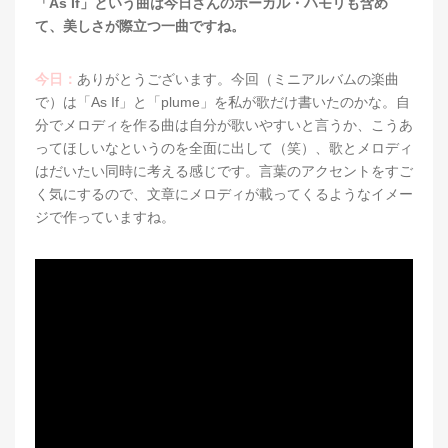
「As If」という曲は今日さんのボーカル・ハモリも含め
て、美しさが際立つ一曲ですね。
今日：
ありがとうございます。今回（ミニアルバムの楽曲
で）は「As If」と「plume」を私が歌だけ書いたのかな。自
分でメロディを作る曲は自分が歌いやすいと言うか、こうあ
ってほしいなというのを全面に出して（笑）、歌とメロディ
はだいたい同時に考える感じです。言葉のアクセントをすご
く気にするので、文章にメロディが載ってくるようなイメー
ジで作っていますね。