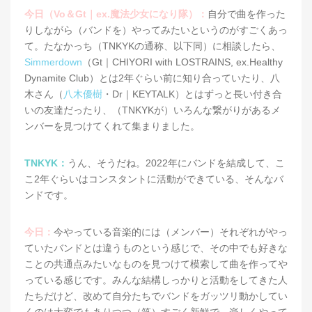
今日（Vo＆Gt｜ex.魔法少女になり隊）：
自分で曲を作った
りしながら（バンドを）やってみたいというのがすごくあっ
て。たなかっち（TNKYKの通称、以下同）に相談したら、
Simmerdown
（Gt｜CHIYORI with LOSTRAINS, ex.Healthy
Dynamite Club）とは2年ぐらい前に知り合っていたり、八
木さん（
八木優樹
・Dr｜KEYTALK）とはずっと長い付き合
いの友達だったり、（TNKYKが）いろんな繋がりがあるメ
ンバーを見つけてくれて集まりました。
TNKYK：
うん、そうだね。2022年にバンドを結成して、こ
こ2年ぐらいはコンスタントに活動ができている、そんなバ
ンドです。
今日：
今やっている音楽的には（メンバー）それぞれがやっ
ていたバンドとは違うものという感じで、その中でも好きな
ことの共通点みたいなものを見つけて模索して曲を作ってや
っている感じです。みんな結構しっかりと活動をしてきた人
たちだけど、改めて自分たちでバンドをガッツリ動かしてい
くのは大変でもありつつ（笑）すごく新鮮で、楽しくやって