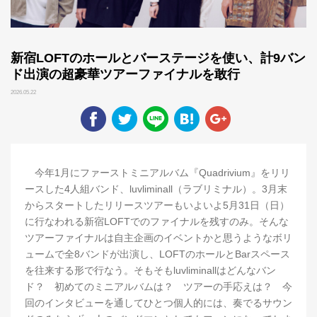
新宿LOFTのホールとバーステージを使い、計9バン
ド出演の超豪華ツアーファイナルを敢行
2026.05.22
今年1月にファーストミニアルバム『Quadrivium』をリリ
ースした4人組バンド、luvliminall（ラブリミナル）。3月末
からスタートしたリリースツアーもいよいよ5月31日（日）
に行なわれる新宿LOFTでのファイナルを残すのみ。そんな
ツアーファイナルは自主企画のイベントかと思うようなボリ
ュームで全8バンドが出演し、LOFTのホールとBarスペース
を往来する形で行なう。そもそもluvliminallはどんなバン
ド？ 初めてのミニアルバムは？ ツアーの手応えは？ 今
回のインタビューを通してひとつ個人的には、奏でるサウン