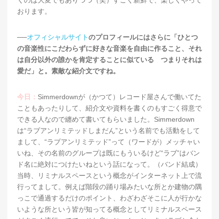
おります。
──
オフィシャルサイト
のプロフィールにはさらに「ひとつ
の音楽性にこだわらずに好きな音楽を自由に作ること、それ
は自分以外の誰かを肯定することに似ている つまりそれは
愛だ」と。素敵な紹介文ですね。
今日：
Simmerdownが（かつて）レコード屋さんで働いてた
こともあったりして、紹介文や資料を書くのもすごく得意で
できる人なので纏めて書いてもらいました。Simmerdown
は“ラブアンリミテッドしまだん”という名前でも活動をして
まして、“ラブアンリミテッド”って（ワードが）メッチャい
いね、その名前のグループは既にもういるけど“ラブ”はバン
ド名に絶対につけたいねという話になって。（バンド結成）
当時、リミナルスペースという概念がインターネット上で流
行ってまして。例えば階段の踊り場みたいな所とか建物の隅
っこで通過するだけのポイント、わざわざそこに人が行かな
いような所という皆が知ってる概念としてリミナルスペース