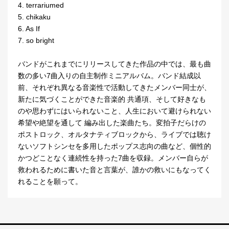
4. terrariumed
5. chikaku
6. As If
7. so bright
バンドがこれまでにリリースしてきた作品の中では、最も曲
数の多い7曲入りの自主制作ミニアルバム。バンド結成以
前、それぞれ異なる音楽性で活動してきたメンバー同士が、
新たに気づくことができた音楽的 共通項、そして好きなも
のや思わずにはいられないこと、人生において避けられない
希望や絶望を通して 編み出した楽曲たち。変拍子だらけの
ポストロック、オルタナティブロックから、ライブでは聴け
ないソフトシンセを多用したポップス志向の曲など、個性的
かつどことなく連続性を持った7曲を収録。メンバー自らが
救われるために書いた音と言葉が、誰かの救いにもなってく
れることを願って。