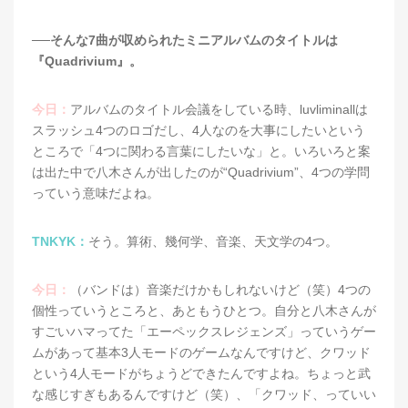
──そんな7曲が収められたミニアルバムのタイトルは
『Quadrivium』。
今日：
アルバムのタイトル会議をしている時、luvliminallは
スラッシュ4つのロゴだし、4人なのを大事にしたいという
ところで「4つに関わる言葉にしたいな」と。いろいろと案
は出た中で八木さんが出したのが“Quadrivium”、4つの学問
っていう意味だよね。
TNKYK：
そう。算術、幾何学、音楽、天文学の4つ。
今日：
（バンドは）音楽だけかもしれないけど（笑）4つの
個性っていうところと、あともうひとつ。自分と八木さんが
すごいハマってた「エーペックスレジェンズ」っていうゲー
ムがあって基本3人モードのゲームなんですけど、クワッド
という4人モードがちょうどできたんですよね。ちょっと武
な感じすぎもあるんですけど（笑）、「クワッド、っていい