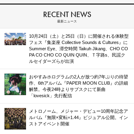
RECENT NEWS
最新ニュース
10月24日（土）と25日（日）に開催される体験型
フェス『集楽座 Collective Sounds & Cultures』に
Summer Eye、滞空時間 Taikuh Jikang、CHO CO
PA CO CHO CO QUIN QUIN、Ｔ字路s、民謡ク
ルセイダーズらが出演
おやすみホログラムの2人が放つ約7年ぶりの待望
作、6thアルバム『PAPER MOON CLUB』の詳細
解禁。今夜24時よりサブスクにて新曲
「lovesick」先行配信
メトロノーム、メジャー・デビュー10周年記念ア
ルバム『無限×変転=1.44』ビジュアル公開。イン
ストアイベント開催