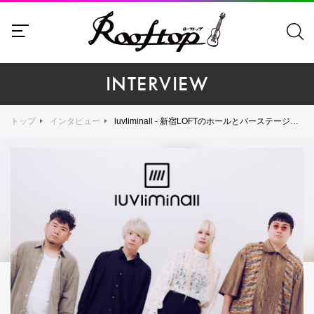
INTERVIEW
トップ
インタビュー
luvliminall - 新宿LOFTのホールとバーステージを使い、計9バンド出演の超豪華ツアーファイナルを敢行