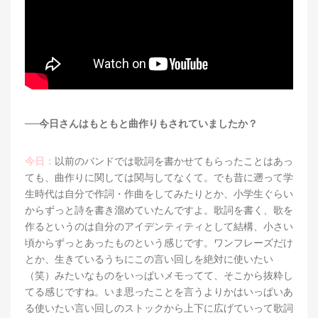
──今日さんはもともと曲作りもされていましたか？
今日：
以前のバンドでは歌詞を書かせてもらったことはあっ
ても、曲作りに関しては関与してなくて。でも昔に遡って学
生時代は自分で作詞・作曲をしてみたりとか、小学生ぐらい
からずっと詩を書き溜めていたんですよ。歌詞を書く、歌を
作るというのは自分のアイデンティティとして結構、小さい
頃からずっとあったものという感じです。ワンフレーズだけ
とか、生きているうちにこの言い回しを絶対に使いたい
（笑）みたいなものをいっぱいメモってて、そこから抜粋し
てる感じですね。いま思ったことを言うよりかはいっぱいあ
る使いたい言い回しのストックから上下に広げていって歌詞