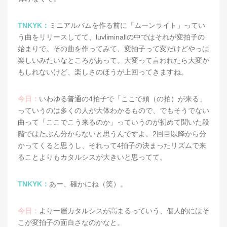
TNKYK：
ミニアルバムを作る前に「ムーンライト」ってい
う曲をリリースしてて、luvliminallの中ではそれが変拍子の
始まりで。その曲を作ってみて、変拍子って変だけどやっぱ
楽しいみたいなところがあって。大変って言われたら大変か
もしれないけど、楽しさのほうが上回ってきますね。
今日：
いわゆる普通の4拍子で「ここで頭（の拍）が来る」
っていうのは多くの人が大体わかるもので、でもそうでない
曲って「ここでこう来るのか」っていうのが初めて聞いた段
階ではたぶん分からないと思うんですよ。2回目以降から分
かってくると思うし、それって4拍子の決まったリズムで来
ることよりもカタルシスが大きいと思ってて。
TNKYK：
あー、確かにね（笑）。
今日：
より一層カタルシスが高まるっていう、個人的にはそ
こが変拍子の面白さなのかなと。