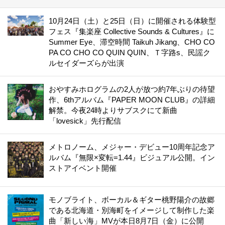
10月24日（土）と25日（日）に開催される体験型
フェス『集楽座 Collective Sounds & Cultures』に
Summer Eye、滞空時間 Taikuh Jikang、CHO CO
PA CO CHO CO QUIN QUIN、Ｔ字路s、民謡ク
ルセイダーズらが出演
おやすみホログラムの2人が放つ約7年ぶりの待望
作、6thアルバム『PAPER MOON CLUB』の詳細
解禁。今夜24時よりサブスクにて新曲
「lovesick」先行配信
メトロノーム、メジャー・デビュー10周年記念ア
ルバム『無限×変転=1.44』ビジュアル公開。イン
ストアイベント開催
モノブライト、ボーカル＆ギター桃野陽介の故郷
である北海道・別海町をイメージして制作した楽
曲「新しい海」MVが本日8月7日（金）に公開