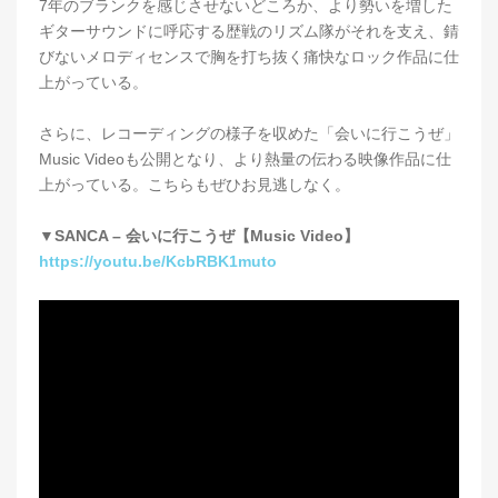
7年のブランクを感じさせないどころか、より勢いを増した
ギターサウンドに呼応する歴戦のリズム隊がそれを支え、錆
びないメロディセンスで胸を打ち抜く痛快なロック作品に仕
上がっている。
さらに、レコーディングの様子を収めた「会いに行こうぜ」
Music Videoも公開となり、より熱量の伝わる映像作品に仕
上がっている。こちらもぜひお見逃しなく。
▼SANCA – 会いに行こうぜ【Music Video】
https://youtu.be/KcbRBK1muto