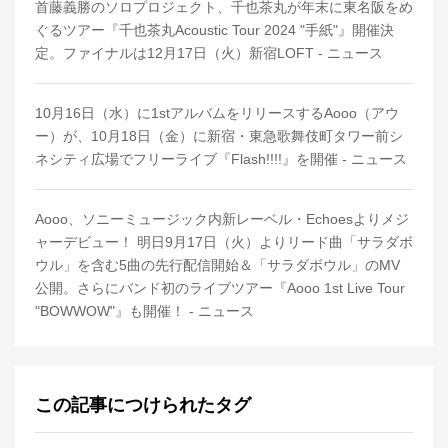
首藤義勝のソロプロジェクト、千也茶丸が年末に東名阪をめ
ぐるツアー『千也茶丸Acoustic Tour 2024 "手紙"』開催決
定。ファイナルは12月17日（火）新宿LOFT - ニュース
10月16日（水）に1stアルバムをリリースするAooo（アウ
ー）が、10月18日（金）に新宿・東急歌舞伎町タワー前シ
ネシティ広場でフリーライブ『Flash!!!!』を開催 - ニュース
Aooo、ソニーミュージック内新レーベル・Echoesよりメジ
ャーデビュー！ 明日9月17日（火）よりリード曲「サラダボ
ウル」を含む5曲の先行配信開始＆「サラダボウル」のMV
公開。さらにバンド初のライブツアー『Aooo 1st Live Tour
"BOWWOW"』も開催！ - ニュース
この記事につけられたタグ