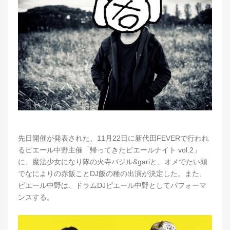
先日開催が発表された、11月22日に新代田FEVERで行われ
るピエール中野主催「帰ってきたピエールナイト vol.2」
に、魔法少女になり隊の火寺バジル&gariと、オメでたい頭
でなによりの赤飯ことDJ飯の種の出演が決定した。また、
ピエール中野は、ドラムDJピエール中野としてパフォーマ
ンスする。