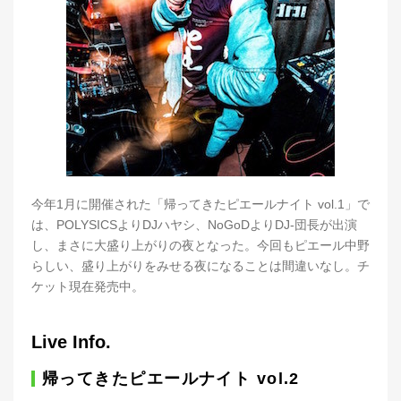
今年1月に開催された「帰ってきたピエールナイト vol.1」で
は、POLYSICSよりDJハヤシ、NoGoDよりDJ-団長が出演
し、まさに大盛り上がりの夜となった。今回もピエール中野
らしい、盛り上がりをみせる夜になることは間違いなし。チ
ケット現在発売中。
Live Info.
帰ってきたピエールナイト vol.2