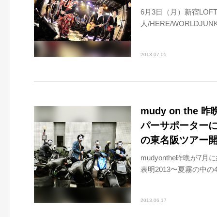
6月3日（月）新宿LOFT
人/HERE/WORLDJUNK
2013.07.05
mudy on th
パーサポーターに9m
の東名阪ツアー開
mudyonthe昨晩が7
表明2013〜夏霧の中の
2013.06.17