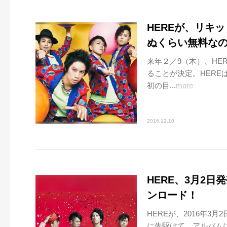
HEREが、リキッ
ぬくらい無料な
来年２／9（木）、HE
ることが決定。HER
初の目...
more
2016.12.10
HERE、3月2
ンロード！
HEREが、2016年3
に先駆けて、アルバム