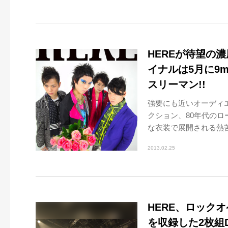
HEREが待望の濃
イナルは5月に9mm
スリーマン!!
強要にも近いオーディ
クション、80年代の
な衣装で展開される熱苦
2013.02.25
HERE、ロックオ
を収録した2枚組