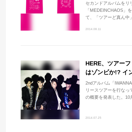
セカンドアルバムをリ
「MEDEINCHAOS」
て、「ツアーど真ん中」
2014.08.11
HERE、ツアー
はゾンビか!? 
2ndアルバム「IWAN
リースツアーを行なっ
の概要を発表した。10月.
2014.07.25