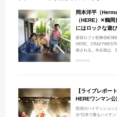
岡本洋平（Herman
（HERE）✕鶴岡良
にはロックな遊
新宿ロフト歌舞伎町移転20
HERE、CRAZYWES
催される。本企画は、3..
2019.06.02
【ライブレポー
HEREワンマン
怒涛のハイテンションと
分“日本で最もハイテン