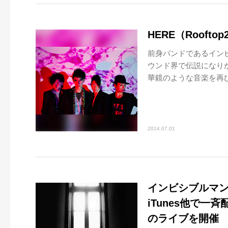
HERE（Roofto
前身バンドであるイン
ウンド界で伝説になり
華鏡のような音楽を再び
2014.07.01
インビシブルマン
iTunes他で一
のライブを開催