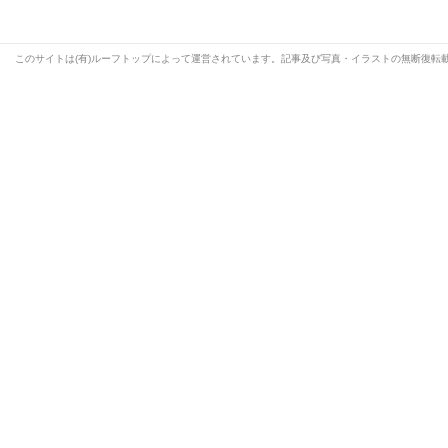
このサイトは(有)ルーフトップによって運営されています。記事及び写真・イラストの無断復転