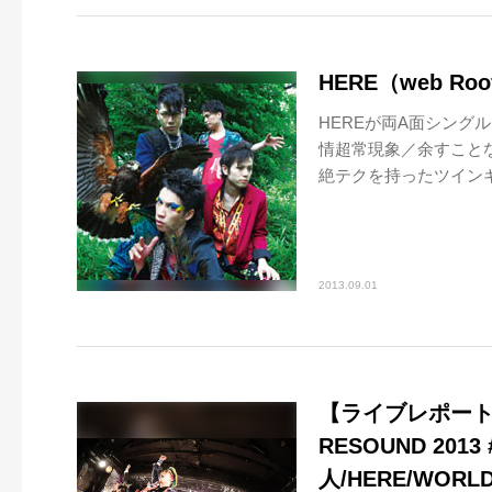
HERE（web Roo
HEREが両A面シング
情超常現象／余すこと
絶テクを持ったツインギ
2013.09.01
【ライブレポート】
RESOUND 20
人/HERE/WORLD