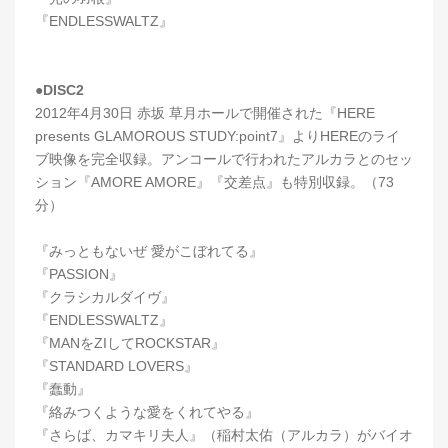
『ENDLESSWALTZ』
●DISC2
2012年4月30日 赤坂 草月ホールで開催された『HERE
presents GLAMOROUS STUDY:point7』よりHEREのライ
ブ映像を完全収録。アンコールで行われたアルカラとのセッ
ション『AMORE AMORE』『交差点』も特別収録。（73
分）
『みっともないぜ 愛がこぼれてる』
『PASSION』
『クラシカルダイヴ』
『ENDLESSWALTZ』
『MANをZIしてROCKSTAR』
『STANDARD LOVERS』
『蠢動』
『絡みつくような愛をくれてやる』
『さらば、カマキリ夫人』（稲村太佑（アルカラ）がバイオ