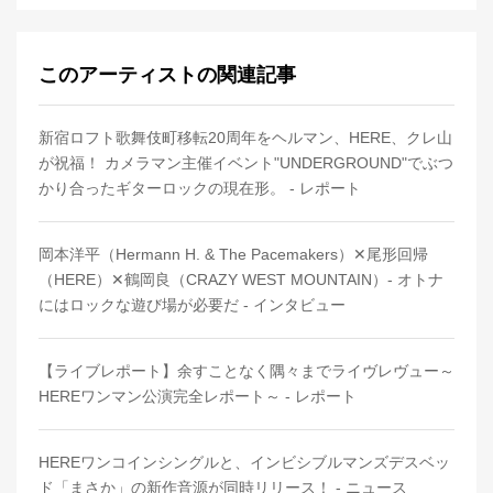
このアーティストの関連記事
新宿ロフト歌舞伎町移転20周年をヘルマン、HERE、クレ山
が祝福！ カメラマン主催イベント"UNDERGROUND"でぶつ
かり合ったギターロックの現在形。 - レポート
岡本洋平（Hermann H. & The Pacemakers）✕尾形回帰
（HERE）✕鶴岡良（CRAZY WEST MOUNTAIN）- オトナ
にはロックな遊び場が必要だ - インタビュー
【ライブレポート】余すことなく隅々までライヴレヴュー～
HEREワンマン公演完全レポート～ - レポート
HEREワンコインシングルと、インビシブルマンズデスベッ
ド「まさか」の新作音源が同時リリース！ - ニュース