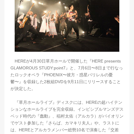
HEREが4月30日草月ホールで開催した『HERE presents
GLAMOROUS STUDY:point7』と、7月6日〜8日まで行なっ
たロックオペラ『PHOENIX〜彼方・惑星パリレルの憂
鬱〜』を収録した2枚組DVDを9月11日にリリースすること
が決定した。
『草月ホールライブ』ディスクには、HEREの超ハイテン
ションなホールライブを完全収録。インビシブルマンズデス
ベッド時代の『蠢動』、稲村太佑（アルカラ）がバイオリン
でゲスト参加した『さらば、カマキリ夫人』や、ラストに
は、HEREとアルカラメンバー総勢10名で演奏した『交差