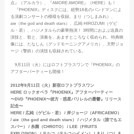
点』（アルカラ）、『AMORE AMORE』（HERE）も！
『PHOENIX』ディスクには、総勢18名のバンドマンによ
る演劇コンサートの模様を収録。まり（つしまみれ）、
aie（the god and death stars）、広純-HIROZUMI（ゲビ
ル・若）、ハジメタルらの豪華熱演！ 3時間におよぶ迫真の
演技と、歌と、演奏を、あますところなく収められ、特典映
像には、たなしん（グッドモーニングアメリカ）、天野ジョ
ージ（撃鉄）の演技も収録されている。
9月11日（火）にはロフトプラスワンで『PHOENIX』の
アフターパーティーも開催！
2012年9月11日（火）新宿ロフトプラスワン
HERE ロックオペラ『PHOENIX』アフターパーティー
〜DVD『PHOENIX〜彼方・惑星パリレルの憂鬱』リリース
記念〜
HERE / 広純（ゲビル・若） / 岸ジョージ（AFRICAEMO）
/ aie（the god and death stars） / ハジメタル（誰でもエ
スパー） / 糸菌（CHROTO） / LEE（FRUITS
EXPLOSION） / テルコ（テルコハイメン） / まり（つしま