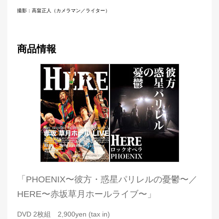
商品情報
「PHOENIX〜彼方・惑星パリレルの憂鬱〜／
HERE〜赤坂草月ホールライブ〜」
DVD 2枚組 2,900yen (tax in)