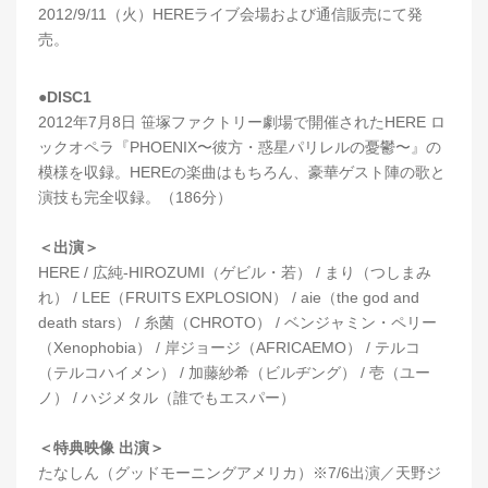
2012/9/11（火）HEREライブ会場および通信販売にて発
売。
●DISC1
2012年7月8日 笹塚ファクトリー劇場で開催されたHERE ロ
ックオペラ『PHOENIX〜彼方・惑星パリレルの憂鬱〜』の
模様を収録。HEREの楽曲はもちろん、豪華ゲスト陣の歌と
演技も完全収録。（186分）
＜出演＞
HERE / 広純-HIROZUMI（ゲビル・若） / まり（つしまみ
れ） / LEE（FRUITS EXPLOSION） / aie（the god and
death stars） / 糸菌（CHROTO） / ベンジャミン・ペリー
（Xenophobia） / 岸ジョージ（AFRICAEMO） / テルコ
（テルコハイメン） / 加藤紗希（ビルヂング） / 壱（ユー
ノ） / ハジメタル（誰でもエスパー）
＜特典映像 出演＞
たなしん（グッドモーニングアメリカ）※7/6出演／天野ジ