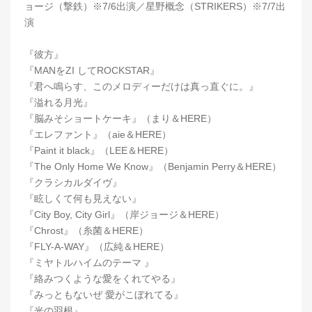
ョージ（撃鉄）※7/6出演／星野概念（STRIKERS）※7/7出
演
『彼方』
『MANをZI してROCKSTAR』
『君へ鳴らす、このメロディーだけは真っ直ぐに。』
『溢れる月光』
『脳みそショートケーキ』（まり＆HERE）
『エレファント』（aie＆HERE）
『Paint it black』（LEE＆HERE）
『The Only Home We Know』（Benjamin Perry＆HERE）
『クラシカルダイヴ』
『眩しくて何も見えない』
『City Boy, City Girl』（岸ジョージ＆HERE）
『Chrost』（糸菌＆HERE）
『FLY-A-WAY』（広純＆HERE）
『ミヤトルハイムのテーマ 』
『絡みつくような愛をくれてやる』
『みっともないぜ 愛がこぼれてる』
『光の羽根』