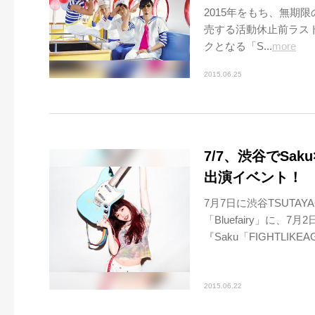
2015年をもち、無期限の
売する活動休止前ラストア
クとなる「S...
more
2015.06.25
7/7、渋谷でSa
出演イベント！
7月7日に渋谷TSUTA
「Bluefairy」に、
『Saku「FIGHTLIKEAG
2015.06.22