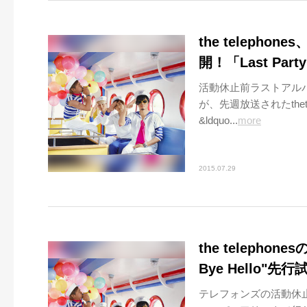
the teleph
開！「Last P
活動休止前ラストアルバム『B
が、先週放送されたthet
&ldquo...
more
2015.07.29
the telephon
Bye Hello"
テレフォンズの活動休止