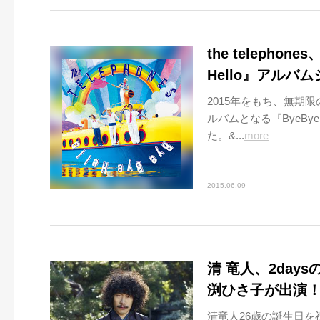
the teleph
Hello』アル
2015年をもち、無期限の
ルバムとなる『ByeBy
た。&...
more
2015.06.09
清 竜人、2da
渕ひさ子が出演
清竜人26歳の誕生日を