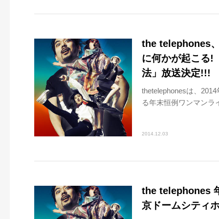
the teleph
に何かが起こる!「SU
法」放送決定!!!
thetelephonesは、
る年末恒例ワンマンライブ「SU
2014.12.03
the teleph
京ドームシティ