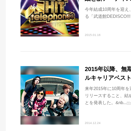
今年結成10周年を迎え
る「武道館DEDISCO!!!～SU
2015.01.16
2015年以降、無期
ルキャリアベス
来年2015年に10周年を
リリースすること、結
とを発表した。&nb...
m
2014.12.24