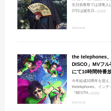
生日前夜祭では清竜人
27日は誕生日...
more
2015.04.03
the teleph
DISCO」MV
にて10時間特番
今年結成10周年を迎え
thetelephone
『BESTH...
more
2015.03.18