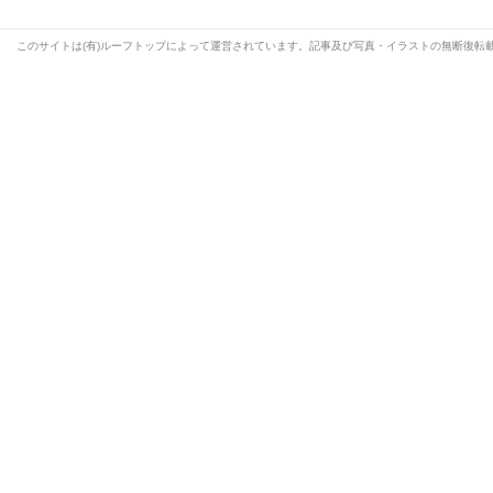
このサイトは(有)ルーフトップによって運営されています。記事及び写真・イラストの無断復転