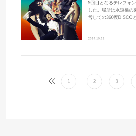
9回目となるテレフォン
した。場所は水道橋の
営しての360度DISCOと
2014.10.21
1
2
3
...