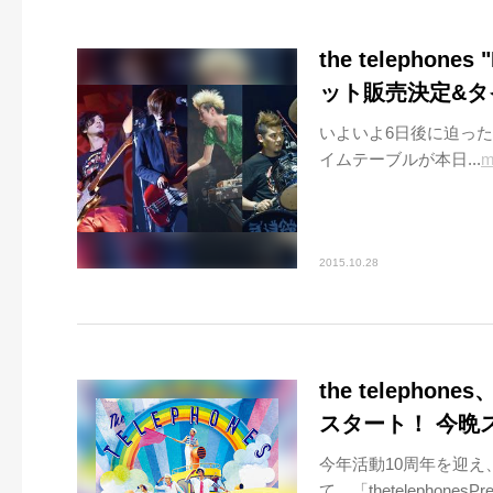
the telephones
ット販売決定&タ
いよいよ6日後に迫ったthetel
イムテーブルが本日...
m
2015.10.28
the telepho
スタート！ 今晩
今年活動10周年を迎え
て、「thetelephonesPres