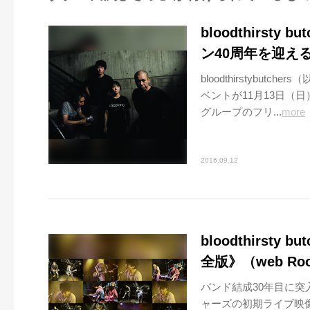
bloodthirst
ン40周年を迎え
bloodthirstybu
ベントが11月13日（
グループのフリ...
more
2016.09.12
bloodthirsty 
全版》（web Roo
バンド結成30年目に突
ャーズの初期ライブ映像＆音源集、