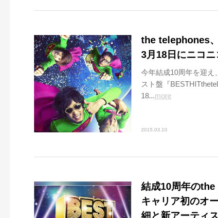
the telep
3月18日にニコ
今年結成10周年を迎
スト盤『BESTHITthet
18...
more
2015.03.10
結成10周年のthe 
キャリア初のオ
細と新アーティス