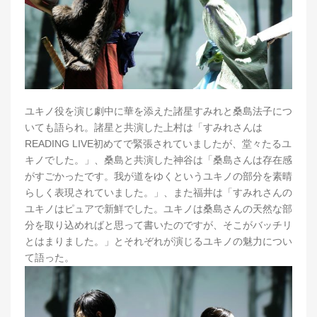
ユキノ役を演じ劇中に華を添えた諸星すみれと桑島法子につ
いても語られ。諸星と共演した上村は「すみれさんは
READING LIVE初めてで緊張されていましたが、堂々たるユ
キノでした。」、桑島と共演した神谷は「桑島さんは存在感
がすごかったです。我が道をゆくというユキノの部分を素晴
らしく表現されていました。」、また福井は「すみれさんの
ユキノはピュアで新鮮でした。ユキノは桑島さんの天然な部
分を取り込めればと思って書いたのですが、そこがバッチリ
とはまりました。」とそれぞれが演じるユキノの魅力につい
て語った。