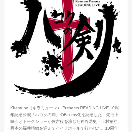
Kiramune（キラミューン） Presents READING LIVE 10周
年記念公演『ハコクの剣』のBlu-ray化を記念した、先行上
映会とトークショーが佐吉役を演じた神谷浩史・上村祐翔、
脚本の福井晴敏を迎えてイイノホールで行われた。10周年