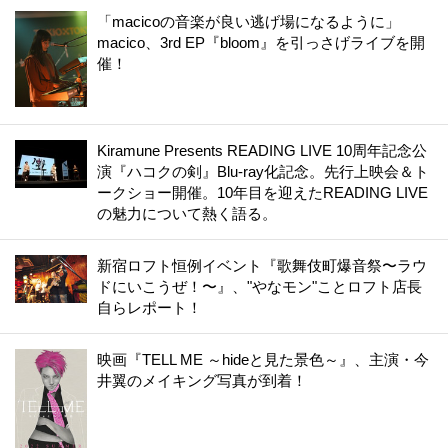
「macicoの音楽が良い逃げ場になるように」
macico、3rd EP『bloom』を引っさげライブを開
催！
Kiramune Presents READING LIVE 10周年記念公
演『ハコクの剣』Blu-ray化記念。先行上映会＆ト
ークショー開催。10年目を迎えたREADING LIVE
の魅力について熱く語る。
新宿ロフト恒例イベント『歌舞伎町爆音祭〜ラウ
ドにいこうぜ！〜』、"やなモン"ことロフト店長
自らレポート！
映画『TELL ME ～hideと見た景色～』、主演・今
井翼のメイキング写真が到着！