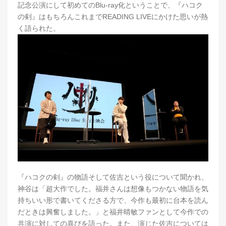
記念公演にして初めてのBlu-ray化ということで、『ハコク
の剣』はもちろんこれまでREADING LIVEにかけた思いが熱
く語られた。
『ハコクの剣』の物語そして佐吉という役について聞かれ、
神谷は「超大作でした。福井さんは想像もつかない物語を気
持ちいい形で書いてくださる方で、今作も最初に台本を読ん
だときは興奮しました。」と福井晴敏ファンとして今作での
共演に対しての喜びを語った。また、演じた佐吉については