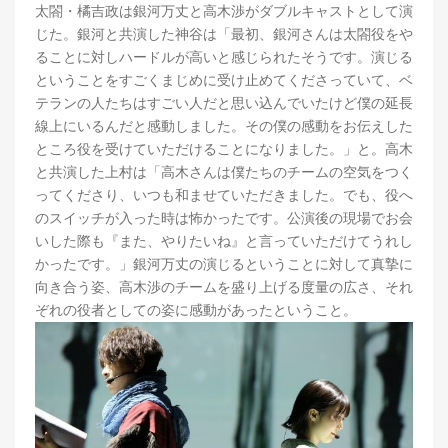
太閤・橘吉政は銀河万丈と高木渉がダブルキャストとして演
じた。銀河と共演した神谷は「最初、銀河さんは太閤役をや
ることに対しハードルが高いと感じられたそうです。演じる
ということをすごくまじめに受け止めてくださっていて、ベ
テランの人たちはすごい人だと思い込んでいたけど僕の延長
線上にいるんだと感動しました。その僕の感動をお伝えした
ところ役を受けていただけることになりました。」と。高木
と共演した上村は「高木さんは僕たちのチームの空気をつく
ってくださり、いつも和ませていただきました。でも、役へ
のスイッチが入った時は怖かったです。公演後の現場でお会
いした際も『また、やりたいね』と言っていただけてうれし
かったです。」銀河万丈の演じるということに対して真摯に
向き合う姿、高木渉のチームを盛り上げる度量の広さ、それ
ぞれの役者としての姿に感動があったということ。