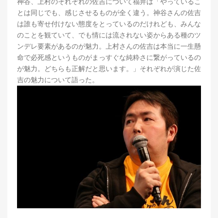
神谷、上村のそれぞれの佐吉について福井は「やっているこ
とは同じでも、感じさせるものが全く違う。神谷さんの佐吉
は誰も寄せ付けない態度をとっているのだけれども、みんな
のことを観ていて、でも情には流されない姿からある種のツ
ンデレ要素があるのが魅力。上村さんの佐吉は本当に一生懸
命で必死感というものがまっすぐな純粋さに繋がっているの
が魅力。どちらも正解だと思います。」それぞれが演じた佐
吉の魅力について語った。