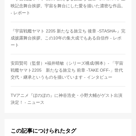
映記念舞台挨拶。宇宙を舞台にした愛を描いた濃密な作品。
- レポート
『宇宙戦艦ヤマト 2205 新たなる旅立ち 後章 -STASHA-』完
成披露舞台挨拶。この10年の集大成でもある自信作 - レポ
ート
安田賢司（監督）×福井晴敏（シリーズ構成/脚本）- 「宇宙
戦艦ヤマト2205 新たなる旅立ち 前章 -TAKE OFF-」世代
交代・継承というものを描いています - インタビュー
TVアニメ『ぼのぼの』に神谷浩史・小野大輔がゲスト出演
決定！ - ニュース
この記事につけられたタグ