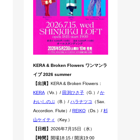
KERA & Broken Flowers ワンマンラ
イブ 2026 summer
【出演】
KERA & Broken Flowers：
KERA
（Vo.）/
田渕ひさ子
（G.）/
か
わいしのぶ
（B.）/
ハラナツコ
（Sax.
Accordion. Flute）/
REIKO
（Ds.）/
杉
山ケイティ
（Key.）
【日程】
2026年7月15日（水）
【時間】
開場18:15 / 開演19:00