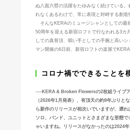
ぬ八面六臂の活躍をたゆみなく続けている。
れなくあるわけで、常に表現と対峙する創造
そんなKERAのミュージシャンとしての最前線─
50周年を迎える新宿ロフトで行なわれる3カ
しての真骨頂、唄い手としての手腕と高いシ
マン開催の6日前、新宿ロフトの楽屋でKERAに
コロナ禍でできることを
──KERA & Broken Flowersの2枚組ラ
（2026年1月発表）、有頂天の約9年ぶりと
ら新作のリリースが相次いでいますが、遡ればソ
ソロ、バンド、ユニットとさまざまな形態で
ゃいますね。リリースがなかったのは2024