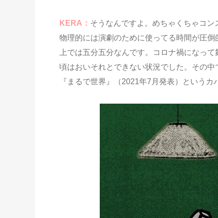
KERA：
そうなんですよ。めちゃくちゃコン
物理的には演劇のために使ってる時間が圧倒
上では五分五分なんです。コロナ禍になって舞
頃はおいそれとできない状況でした。その中
『まるで世界』（2021年7月発表）という