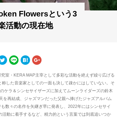
n Flowersという3
楽活動の現在地
究室・KERA MAP主宰として多彩な活動を絶えず繰り広げる
Aと称した音楽家としての一面も決して疎かにはしていない。そ
従来のケラ＆シンセサイザーズに加えてムーンライダーズの鈴木
には有頂天を再結成、ジャズマンだった父親へ捧げたジャズアルバム
にソロ作品でも数々の名作を矢継ぎ早に発表し、2022年にはシンセサイ
lowersの活動に着手するなど、精力的という言葉では到底追いつか