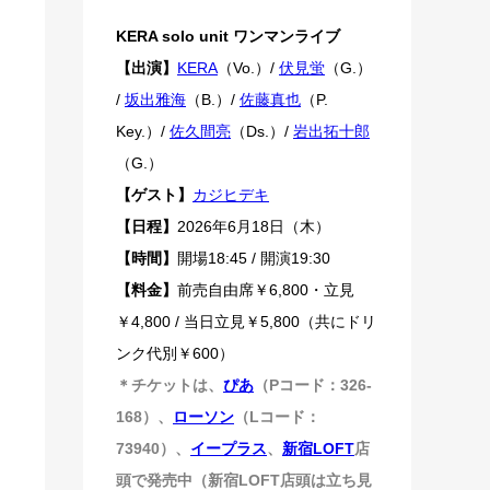
KERA solo unit ワンマンライブ
【出演】
KERA
（Vo.）/
伏見蛍
（G.）
/
坂出雅海
（B.）/
佐藤真也
（P.
Key.）/
佐久間亮
（Ds.）/
岩出拓十郎
（G.）
【ゲスト】
カジヒデキ
【日程】
2026年6月18日（木）
【時間】
開場18:45 / 開演19:30
【料金】
前売自由席￥6,800・立見
￥4,800 / 当日立見￥5,800（共にドリ
ンク代別￥600）
＊チケットは、
ぴあ
（Pコード：326-
168）、
ローソン
（Lコード：
73940）、
イープラス
、
新宿LOFT
店
頭で発売中（新宿LOFT店頭は立ち見