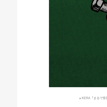
​▲KERA『まるで