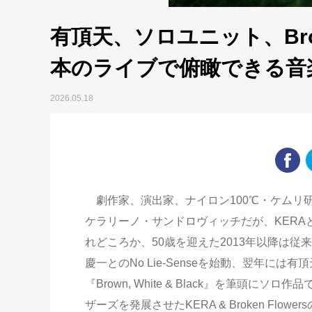
有頂天、ソロユニット、Broke
本のライブで俯瞰できる音
2026.05.18
劇作家、演出家、ナイロン100℃・ケムリ研
ケラリーノ・サンドロヴィッチだが、KER
れどころか、50歳を迎えた2013年以降は
慶一とのNo Lie-Senseを始動、翌年
『Brown, White & Black』を筆頭
ザーズを発展させたKERA & Broken F