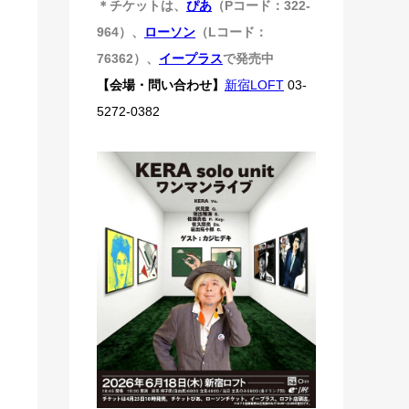
＊チケットは、
ぴあ
（Pコード：322-
964）、
ローソン
（Lコード：
76362）、
イープラス
で発売中
【会場・問い合わせ】
新宿LOFT
03-
5272-0382