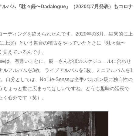
ドアルバム『駄々録〜Dadalogue』（2020年7月発表）もコロナ
ーディングを終えられたんです。2020年の3月、結果的に上
年に上演）という舞台の稽古をやっていたときに『駄々録〜
よく覚えているんです。
Senseは、有難いことに、慶一さんが僕のスケジュールに合わせ
ナルアルバムを3枚、ライブアルバムを1枚、ミニアルバムを1
分としては、No Lie-Senseは空手バカボン級に独自性の
うちょっと世に広まってほしいですね。どうも趣味の延長で
たく心外です（笑）。