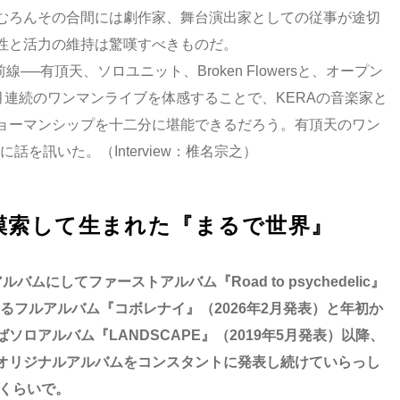
むろんその合間には劇作家、舞台演出家としての従事が途切
性と活力の維持は驚嘆すべきものだ。
─有頂天、ソロユニット、Broken Flowersと、オープン
月連続のワンマンライブを体感することで、KERAの音楽家と
ョーマンシップを十二分に堪能できるだろう。有頂天のワン
話を訊いた。（Interview：椎名宗之）
模索して生まれた『まるで世界』
イブアルバムにしてファーストアルバム『Road to psychedelic』
なるフルアルバム『コボレナイ』（2026年2月発表）と年初か
ロアルバム『LANDSCAPE』（2019年5月発表）以降、
オリジナルアルバムをコンスタントに発表し続けていらっし
年くらいで。