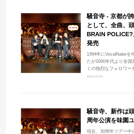
騒音寺 - 京都
として、全曲、頭脳
BRAIN POLI
発売
1994年にVocalN
たが2000年代より全
くの熱烈なフォロワーを獲
2024.10.05
騒音寺、新作は頭
周年公演を味園
現在、30周年ツアー