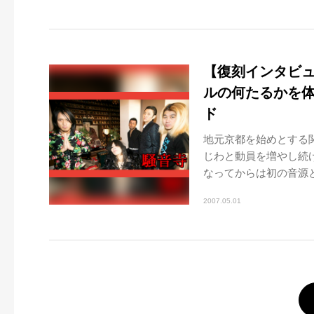
【復刻インタビュ
ルの何たるかを
ド
地元京都を始めとする
じわと動員を増やし続
なってからは初の音源と
2007.05.01