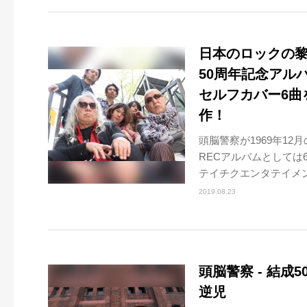
日本のロックの
50周年記念アル
セルフカバー6曲
作！
頭脳警察が1969年1
RECアルバムとしては
テイチクエンタテイメン
2019.08.23
頭脳警察 - 結成
逆児