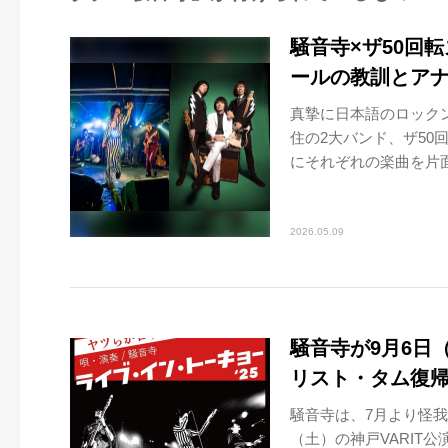
騒音寺×ザ50回転
ールの教訓とア
真摯に日本語のロック
住の2大バンド、ザ50
にそれぞれの楽曲を片面
2026.05.09
騒音寺が9月6日
リスト・タム復帰
騒音寺は、7月より怪我
（土）の神戸VARIT