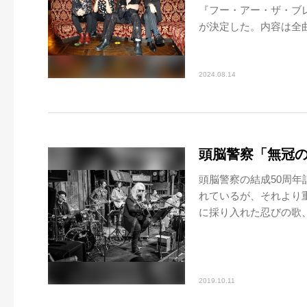
『フー・アー・ザ・ブレ
が決定した。内容は全曲、
2024.08.14
頭脳警察「無冠
頭脳警察の結成50周
れているが、それより
に採り入れた忍びの歌、
2019.10.11