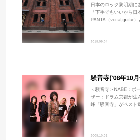
日本のロック黎明期にあ
「下手でもいいから日
PANTA（vocal,guitar）
2018.09.04
騒音寺('08年10月
＜騒音寺＞NABE：ボ
ザー：ドラム京都が生
峰「騒音寺」がベスト選
2008.10.01