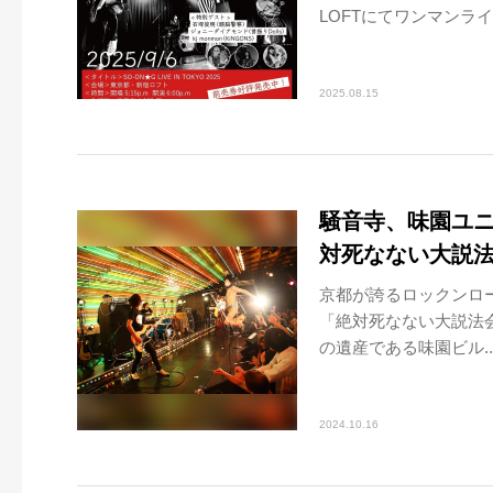
LOFTにてワンマンライ.
2025.08.15
騒音寺、味園ユニ
対死なない大説
京都が誇るロックンロー
「絶対死なない大説法
の遺産である味園ビル..
2024.10.16