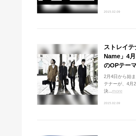
2015.02.09
ストレイテナ
Name」
のOPテー
2月4日から始ま
テナーが、4月2
決...
more
2015.02.09