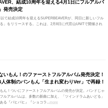
BEAVER、結成10周年を迎える4月1日にフルアルバ
」発売決定
日を以て結成10周年を迎えるSUPERBEAVERが、同日に新しいフル
る」をリリースする。これは、2月8日に代官山UNITで開催され
ないもん！のファーストフルアルバム発売決定！
6人体制のバンもん「生まれ変わりVer」で再録！
もん！ついにファーストフルアルバムの発売が決定。バンドじゃ
フルアルバムは、多数の新曲に加え、「ツインドラムあいどる」
ある『パヒパヒ』『ショコラ...
more