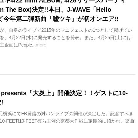
4/22 mini ALBUM, 4/25リリースパーティ
 In The Box)決定!!本日、J-WAVE「Hello
にて今年第二弾新曲「嘘ツキ」が初オンエア!!
が、自身のライブで2015年のマニフェストの1つとして掲げてい
、4月22日(水)に発売することを発表。また、4月25日(土)には
画にPeople...
more
LL presents「大炎上」開催決定！！ゲストに10-
!
Lの地元横浜にてFB発信の対バンライブの開催が決定した。記念すべき
0-FEET!10-FEET彼ら主催の京都大作戦に定期的に招かれ、楽曲