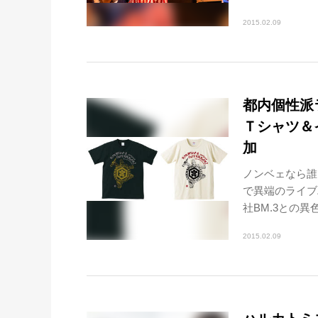
2015.02.09
都内個性派
Ｔシャツ＆
加
ノンベェなら誰
で異端のライブ
社BM.3との異
2015.02.09