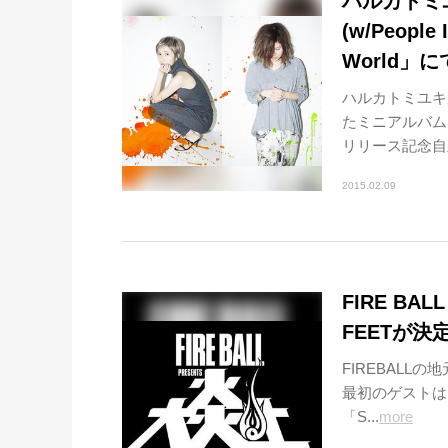
ハルカトミユキ
(w/People
World」
ハルカトミユキ
たミニアルバムを
リリース記念自主企
2015.02.09
FIRE BA
FEETが決定
FIREBAL
最初のゲストは1
「S...
more