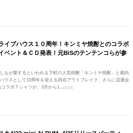
ライブハウス１０周年！キンミヤ焼酎とのコラボ
イベント＆ＣＤ発表！元BiSのテンテンコらが参
しもが愛するといわれる下町の人気焼酎「キンミヤ焼酎」と都内
ハウスとして10周年を迎える四谷アウトブレイク、さらに流通会
色コラボＴシャツが、3月から1...
more