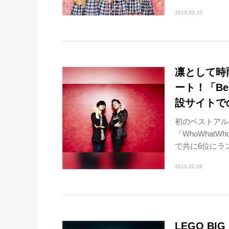
2015.02.10
凛として時雨、
ート！「Best
設サイトで
初のベストアルバ
「WhoWhat
で共に6位にラン
2015.02.09
LEGO BI