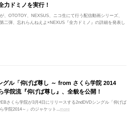
全力ドミノを実行！
が、OTOTOY、NEXSUS、ニコ生にて行う配信動画シリーズ、
第二弾、忘れらんねえよ×NEXUS『全力ドミノ』の詳細を発表し
ングル「仰げば尊し ～ from さくら学院 2014
ら学院流『仰げば尊し』、全貌を公開！
YPEBさくら学院が3月4日にリリースする2ndDVDシングル「仰げば
ら学院2014～」のジャケット...
more