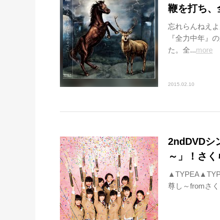
鞭を打ち、
忘れらんねえよ
『全力中年』の
た。全...
more
2015.02.10
2ndDVDシ
～」！さく
▲TYPEA▲T
尊し～fromさく