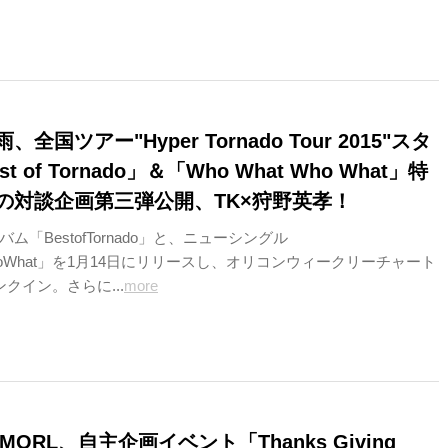
全国ツアー"Hyper Tornado Tour 2015"スタ
 of Tornado」＆「Who What Who What」特
の対談企画第三弾公開、TK×狩野英孝！
ム「BestofTornado」と、ニューシングル
WhoWhat」を1月14日にリリースし、オリコンウィークリーチャート
クイン。さらに...
more
G MORL、自主企画イベント「Thanks Giving