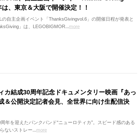
 今年は、東京＆大阪で開催決定！！
RLの自主企画イベント「ThanksGivingvol.6」の開催日程が発表と
sGiving」は、LEGOBIGMOR...
more
ィカ結成30周年記念ドキュメンタリー映画『あっ
成＆公開決定記者会見、全世界に向け生配信決
成30周年を迎えたパンクバンド“ニューロティカ”。スピード感のある
ないストレー...
more