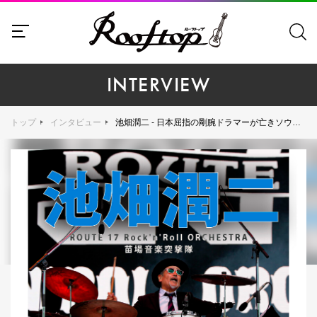
INTERVIEW
トップ
インタビュー
池畑潤二 - 日本屈指の剛腕ドラマーが亡きソウルメイトへ捧げる豪華絢爛なロックンロールショウ、そこに集いし雄鶏たちの人生交差