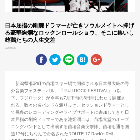
日本屈指の剛腕ドラマーが亡きソウルメイトへ捧げ
る豪華絢爛なロックンロールショウ、そこに集いし
雄鶏たちの人生交差
2026.06.29
新潟県湯沢町の苗場スキー場で開催される日本最大級の野
外音楽フェスティバル、『FUJI ROCK FESTIVAL』（以
下、フジロック）が今年も7月下旬の3日間にわたり開催さ
れる。数々の名バンドを渡り歩き、セッションドラマーとし
て幾多のレコーディングやライブサポートに参加してきた日
本屈指の剛腕ドラマーである池畑潤二は、苗場食堂のオープ
ニングバンドとして出演する苗場音楽突撃隊、苗場を通る国
道17号にちなんで命名されたROUTE 17 Rock'n'Roll