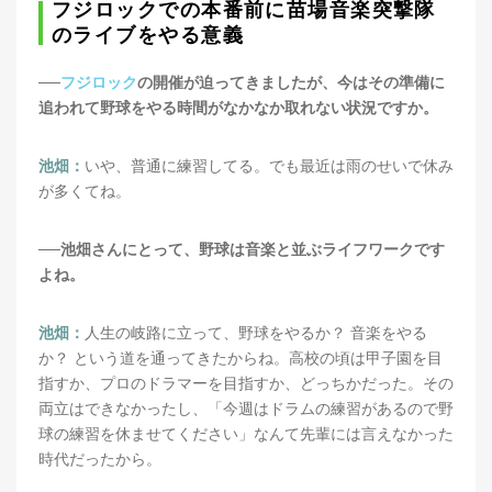
フジロックでの本番前に苗場音楽突撃隊
のライブをやる意義
──
フジロック
の開催が迫ってきましたが、今はその準備に
追われて野球をやる時間がなかなか取れない状況ですか。
池畑：
いや、普通に練習してる。でも最近は雨のせいで休み
が多くてね。
──池畑さんにとって、野球は音楽と並ぶライフワークです
よね。
池畑：
人生の岐路に立って、野球をやるか？ 音楽をやる
か？ という道を通ってきたからね。高校の頃は甲子園を目
指すか、プロのドラマーを目指すか、どっちかだった。その
両立はできなかったし、「今週はドラムの練習があるので野
球の練習を休ませてください」なんて先輩には言えなかった
時代だったから。