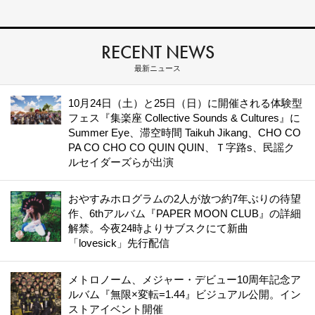
RECENT NEWS
最新ニュース
10月24日（土）と25日（日）に開催される体験型
フェス『集楽座 Collective Sounds & Cultures』に
Summer Eye、滞空時間 Taikuh Jikang、CHO CO
PA CO CHO CO QUIN QUIN、Ｔ字路s、民謡ク
ルセイダーズらが出演
おやすみホログラムの2人が放つ約7年ぶりの待望
作、6thアルバム『PAPER MOON CLUB』の詳細
解禁。今夜24時よりサブスクにて新曲
「lovesick」先行配信
メトロノーム、メジャー・デビュー10周年記念ア
ルバム『無限×変転=1.44』ビジュアル公開。イン
ストアイベント開催