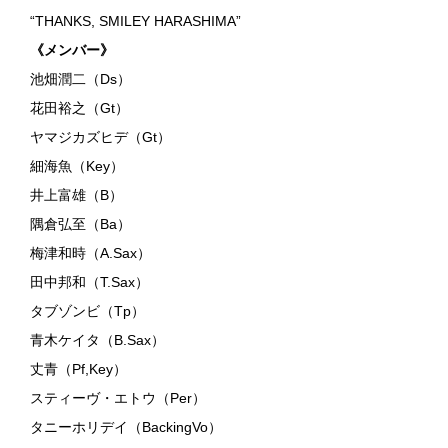
“THANKS, SMILEY HARASHIMA”
《メンバー》
池畑潤二（Ds）
花田裕之（Gt）
ヤマジカズヒデ（Gt）
細海魚（Key）
井上富雄（B）
隅倉弘至（Ba）
梅津和時（A.Sax）
田中邦和（T.Sax）
タブゾンビ（Tp）
青木ケイタ（B.Sax）
丈青（Pf,Key）
スティーヴ・エトウ（Per）
タニーホリデイ（BackingVo）