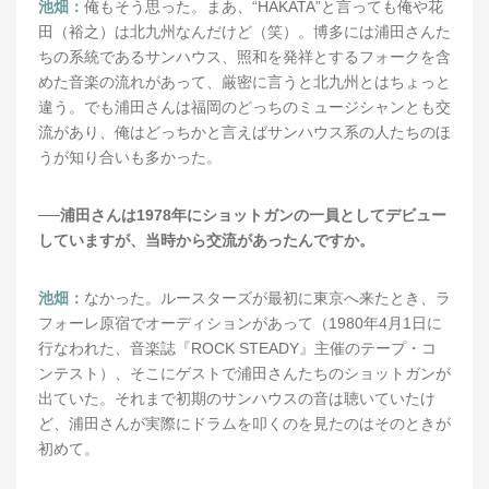
池畑：
俺もそう思った。まあ、“HAKATA”と言っても俺や花
田（裕之）は北九州なんだけど（笑）。博多には浦田さんた
ちの系統であるサンハウス、照和を発祥とするフォークを含
めた音楽の流れがあって、厳密に言うと北九州とはちょっと
違う。でも浦田さんは福岡のどっちのミュージシャンとも交
流があり、俺はどっちかと言えばサンハウス系の人たちのほ
うが知り合いも多かった。
──浦田さんは1978年にショットガンの一員としてデビュー
していますが、当時から交流があったんですか。
池畑：
なかった。ルースターズが最初に東京へ来たとき、ラ
フォーレ原宿でオーディションがあって（1980年4月1日に
行なわれた、音楽誌『ROCK STEADY』主催のテープ・コ
ンテスト）、そこにゲストで浦田さんたちのショットガンが
出ていた。それまで初期のサンハウスの音は聴いていたけ
ど、浦田さんが実際にドラムを叩くのを見たのはそのときが
初めて。