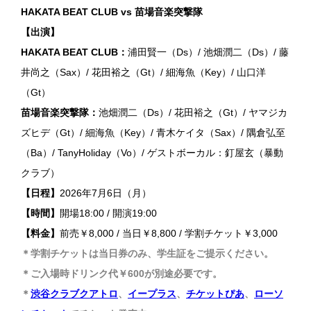
HAKATA BEAT CLUB vs 苗場音楽突撃隊
【出演】
HAKATA BEAT CLUB：
浦田賢一（Ds）/ 池畑潤二（Ds）/ 藤
井尚之（Sax）/ 花田裕之（Gt）/ 細海魚（Key）/ 山口洋
（Gt）
苗場音楽突撃隊：
池畑潤二（Ds）/ 花田裕之（Gt）/ ヤマジカ
ズヒデ（Gt）/ 細海魚（Key）/ 青木ケイタ（Sax）/ 隅倉弘至
（Ba）/ TanyHoliday（Vo）/ ゲストボーカル：釘屋玄（暴動
クラブ）
【日程】
2026年7月6日（月）
【時間】
開場18:00 / 開演19:00
【料金】
前売￥8,000 / 当日￥8,800 / 学割チケット￥3,000
＊学割チケットは当日券のみ、学生証をご提示ください。
＊ご入場時ドリンク代￥600が別途必要です。
＊
渋谷クラブクアトロ
、
イープラス
、
チケットぴあ
、
ローソ