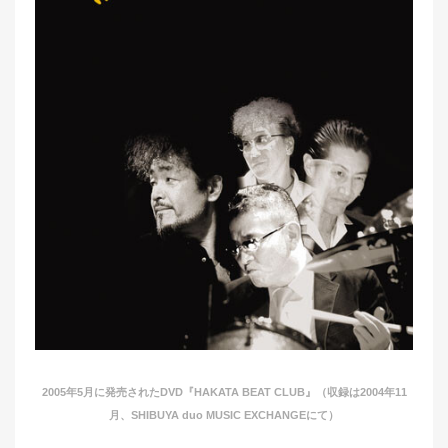
2005年5月に発売されたDVD『HAKATA BEAT CLUB』（収録は2004年11
月、SHIBUYA duo MUSIC EXCHANGEにて）