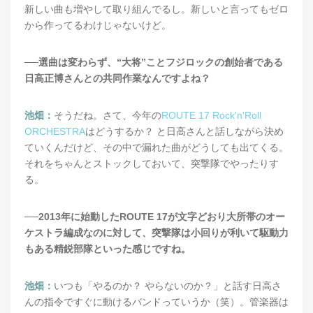
新しい曲も増やして取り組んでるし。新しいと言ってもゼロ
から作ってるわけじゃないけど。
──選曲は変わらず、“大将”ことフジロックの創始者である
日高正博さんとの共同作業なんですよね？
池畑：
そうだね。さて、今年の
ROUTE 17 Rock'n'Roll
ORCHESTRA
はどうするか？ と日高さんと話しながら決め
ていくんだけど、その中で漏れた曲がどうしても出てくる。
それをちゃんとストックしておいて、突撃隊でやったりす
る。
──2013年に始動したROUTE 17が文字どおり大所帯のオー
ケストラ編成なのに対して、突撃隊は小回りが利いて駆動力
もある精鋭部隊といった感じですね。
池畑：
いつも「やるのか？ やらないのか？」と話す日高さ
んの指令ですぐに動けるバンドっていうか（笑）。管楽器は