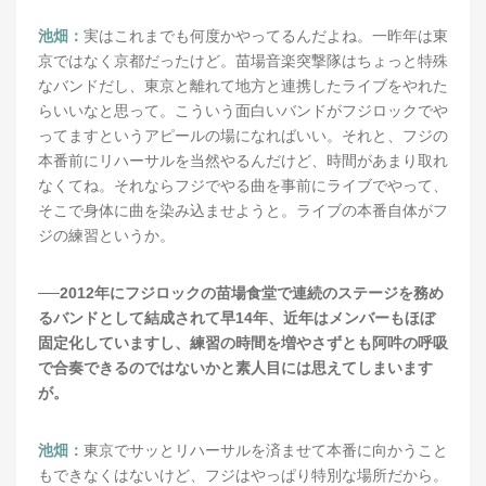
池畑：
実はこれまでも何度かやってるんだよね。一昨年は東
京ではなく京都だったけど。苗場音楽突撃隊はちょっと特殊
なバンドだし、東京と離れて地方と連携したライブをやれた
らいいなと思って。こういう面白いバンドがフジロックでや
ってますというアピールの場になればいい。それと、フジの
本番前にリハーサルを当然やるんだけど、時間があまり取れ
なくてね。それならフジでやる曲を事前にライブでやって、
そこで身体に曲を染み込ませようと。ライブの本番自体がフ
ジの練習というか。
──2012年にフジロックの苗場食堂で連続のステージを務め
るバンドとして結成されて早14年、近年はメンバーもほぼ
固定化していますし、練習の時間を増やさずとも阿吽の呼吸
で合奏できるのではないかと素人目には思えてしまいます
が。
池畑：
東京でサッとリハーサルを済ませて本番に向かうこと
もできなくはないけど、フジはやっぱり特別な場所だから。