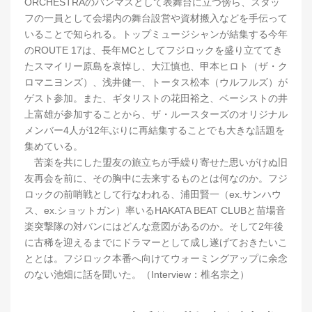
ORCHESTRAのバンマスとして表舞台に立つ傍ら、スタッ
フの一員として会場内の舞台設営や資材搬入などを手伝って
いることで知られる。トップミュージシャンが結集する今年
のROUTE 17は、長年MCとしてフジロックを盛り立ててき
たスマイリー原島を哀悼し、大江慎也、甲本ヒロト（ザ・ク
ロマニヨンズ）、浅井健一、トータス松本（ウルフルズ）が
ゲスト参加。また、ギタリストの花田裕之、ベーシストの井
上富雄が参加することから、ザ・ルースターズのオリジナル
メンバー4人が12年ぶりに再結集することでも大きな話題を
集めている。
苦楽を共にした盟友の旅立ちが手繰り寄せた思いがけぬ旧
友再会を前に、その胸中に去来するものとは何なのか。フジ
ロックの前哨戦として行なわれる、浦田賢一（ex.サンハウ
ス、ex.ショットガン）率いるHAKATA BEAT CLUBと苗場音
楽突撃隊の対バンにはどんな意図があるのか。そして2年後
に古稀を迎えるまでにドラマーとして成し遂げておきたいこ
ととは。フジロック本番へ向けてウォーミングアップに余念
のない池畑に話を聞いた。（Interview：椎名宗之）