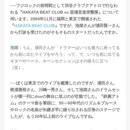
──フジロックの前哨戦として渋谷クラブクアトロで行なわ
れる『HAKATA BEAT CLUB vs 苗場音楽突撃隊』について
伺います。2004年11月に福岡と東京で開催された
『
HAKATA BEAT CLUB
』ですが、池畑さんが浦田賢一さん
から打診を受けたのがそもそものスタートだったんですか。
池畑：
うん。浦田さんが「ドラマーはいつも後ろに座ってる
から前に出たライブをやろう」って。で、いつも前に出てる
ギターやベース、ホーンセクションはその後ろに立つ
（笑）。
──ぼくは東京でのライブを鑑賞したのですが、浦田さん、
梶浦雅裕さん、川嶋一秀さん、そして池畑さんのドラムセッ
トが横一列にduoの舞台に並ぶのが壮観でした。『鉄腕アト
ム』のテーマ曲を筆頭に、50～60年代のリズム＆ブルース
やロックの名曲が矢継ぎ早に繰り出される圧巻のステージで
したが、もう20年以上前のライブなんですね。