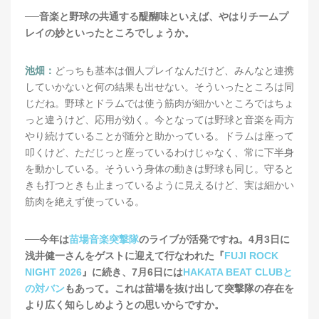
──音楽と野球の共通する醍醐味といえば、やはりチームプ
レイの妙といったところでしょうか。
池畑：
どっちも基本は個人プレイなんだけど、みんなと連携
していかないと何の結果も出せない。そういったところは同
じだね。野球とドラムでは使う筋肉が細かいところではちょ
っと違うけど、応用が効く。今となっては野球と音楽を両方
やり続けていることが随分と助かっている。ドラムは座って
叩くけど、ただじっと座っているわけじゃなく、常に下半身
を動かしている。そういう身体の動きは野球も同じ。守ると
きも打つときも止まっているように見えるけど、実は細かい
筋肉を絶えず使っている。
──今年は
苗場音楽突撃隊
のライブが活発ですね。4月3日に
浅井健一さんをゲストに迎えて行なわれた『
FUJI ROCK
NIGHT 2026
』に続き、7月6日には
HAKATA BEAT CLUBと
の対バン
もあって。これは苗場を抜け出して突撃隊の存在を
より広く知らしめようとの思いからですか。