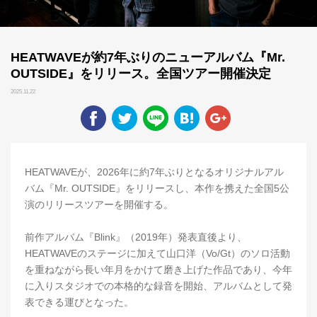
HEATWAVEが約7年ぶりのニューアルバム『Mr.
OUTSIDE』をリリース。全国ツアー開催決定
2025.11.22
HEATWAVEが、2026年に約7年ぶりとなるオリジナルアル
バム『Mr. OUTSIDE』をリリースし、本作を携えた全国5公
演のリリースツアーを開催する。
前作アルバム『Blink』（2019年）発表直後より、
HEATWAVEのステージに加えて山口洋（Vo/Gt）のソロ活動
を重ねながら長い年月をかけて磨き上げた作品であり、今年
に入りスタジオでの本格的な録音を開始、アルバムとして発
表できる運びとなった。