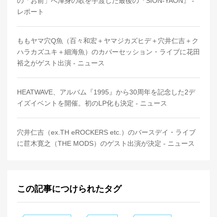
の「お前」へ渾身の歌を手渡した最後の『SION-YAON』 -
レポート
ももヤマ穴Q魚（百々和宏＋ヤマジカズヒデ＋穴井仁吉＋ク
ハラカズユキ＋細海魚）のカバーセッション・ライブに花田
裕之がゲスト出演 - ニュース
HEATWAVE、アルバム『1995』から30周年を記念した2デ
イズイベントを開催。初のLP化も決定 - ニュース
穴井仁吉（ex.TH eROCKERS etc.）のバースデイ・ライブ
に苣木寛之（THE MODS）のゲスト出演が決定 - ニュース
この記事につけられたタグ