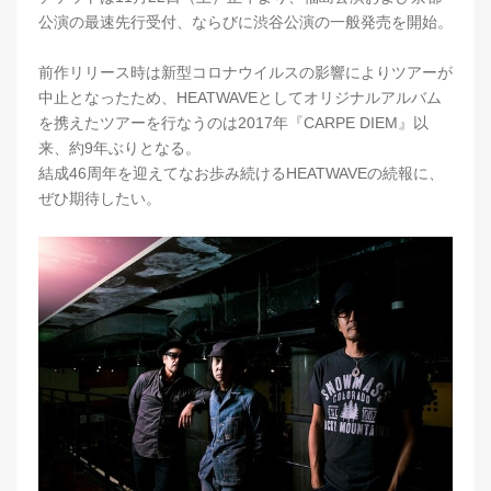
公演の最速先行受付、ならびに渋谷公演の一般発売を開始。
前作リリース時は新型コロナウイルスの影響によりツアーが
中止となったため、HEATWAVEとしてオリジナルアルバム
を携えたツアーを行なうのは2017年『CARPE DIEM』以
来、約9年ぶりとなる。
結成46周年を迎えてなお歩み続けるHEATWAVEの続報に、
ぜひ期待したい。