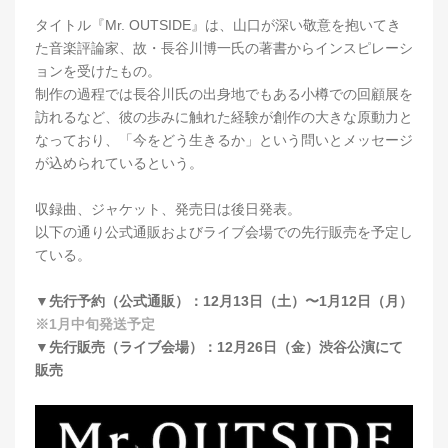
タイトル『Mr. OUTSIDE』は、山口が深い敬意を抱いてき
た音楽評論家、故・長谷川博一氏の著書からインスピレーシ
ョンを受けたもの。
制作の過程では長谷川氏の出身地でもある小樽での回顧展を
訪れるなど、彼の歩みに触れた経験が創作の大きな原動力と
なっており、「今をどう生きるか」という問いとメッセージ
が込められているという。
収録曲、ジャケット、発売日は後日発表。
以下の通り公式通販およびライブ会場での先行販売を予定し
ている。
▼先行予約（公式通販）：12月13日（土）〜1月12日（月）
※1月中旬発送予定
▼先行販売（ライブ会場）：12月26日（金）渋谷公演にて
販売