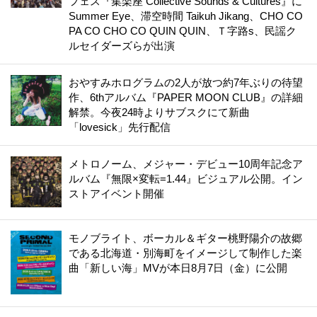
フェス『集楽座 Collective Sounds & Cultures』に
Summer Eye、滞空時間 Taikuh Jikang、CHO CO
PA CO CHO CO QUIN QUIN、Ｔ字路s、民謡ク
ルセイダーズらが出演
おやすみホログラムの2人が放つ約7年ぶりの待望
作、6thアルバム『PAPER MOON CLUB』の詳細
解禁。今夜24時よりサブスクにて新曲
「lovesick」先行配信
メトロノーム、メジャー・デビュー10周年記念ア
ルバム『無限×変転=1.44』ビジュアル公開。イン
ストアイベント開催
モノブライト、ボーカル＆ギター桃野陽介の故郷
である北海道・別海町をイメージして制作した楽
曲「新しい海」MVが本日8月7日（金）に公開