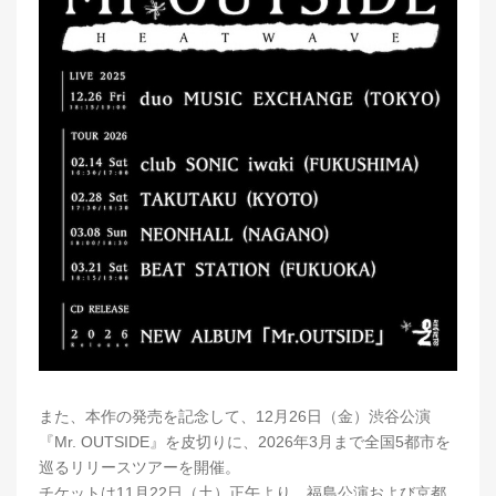
また、本作の発売を記念して、12月26日（金）渋谷公演
『Mr. OUTSIDE』を皮切りに、2026年3月まで全国5都市を
巡るリリースツアーを開催。
チケットは11月22日（土）正午より、福島公演および京都