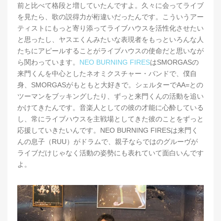
前と比べて格段と増していたんですよ。久々に会ってライブ
を見たら、歌の説得力が桁違いだったんです。こういうアー
ティストにもっと寄り添ってライブハウスを活性化させたい
と思ったし、ヤスエくんみたいな表現者をもっといろんな人
たちにアピールすることがライブハウスの使命だと思いなが
ら関わっています。
NEO BURNING FIRES
はSMORGASの
来門くんを中心としたネオミクスチャー・バンドで、僕自
身、SMORGASがもともと大好きで。シェルターでAA=との
ツーマンをブッキングしたり、ずっと来門くんの活動を追い
かけてきたんです。音楽人としての彼の才能に心酔している
し、常にライブハウスを主戦場としてきた彼のことをずっと
応援していきたいんです。NEO BURNING FIRESは来門く
んの息子（RUU）がドラムで、親子ならではのグルーヴが
ライブだけじゃなく活動の姿勢にも表れていて面白いんです
よ。