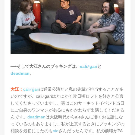
──そして大江さんのブッキングは、
cali≠gari
と
deadman
。
大江：
cali≠gari
は通常公演だと私の先輩が担当することが多
いのですが、cali≠gariはとにかく常日頃ロフトを好きと公言
してくださっていますし、実はこのサーキットイベント当日
にご自身のワンマンがあるにもかかわらず出演してくださる
んです。
deadman
は大阪時代からaieさんに凄くお世話にな
っているのもありますし、私が上京するときにブッキングの
相談を最初にしたのも
aie
さんだったんです。私の前職がPA