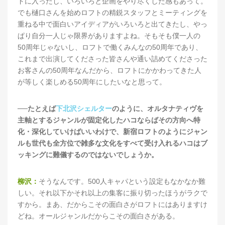
ドに入ったし、いろいろと企画をやり尽くした感もあって。
でも樋口さんを始めロフトの精鋭スタッフとミーティングを
重ねる中で面白いアイディアがいろいろと出てきたし、やっ
ぱり自分一人じゃ限界がありますよね。そもそも僕一人の
50周年じゃないし、ロフトで働くみんなの50周年であり、
これまで出演してくださった皆さんや通い詰めてくださった
お客さんの50周年なんだから、ロフトにかかわってきた人
が等しく楽しめる50周年にしたいなと思って。
──たとえば
下北沢シェルター
のように、オルタナティヴを
主軸とするジャンルが固定化したハコならばその方向へ特
化・深化していけばいいわけで、新宿ロフトのようにジャン
ルも世代も全方位で雑多な文化をすべて受け入れるハコはブ
ッキングに難儀するのではないでしょうか。
柳沢：
そうなんです。500人キャパという設定もなかなか難
しい。それ以下かそれ以上の集客に振り切ったほうがラクで
すから。まあ、だからこその面白さがロフトにはありますけ
どね。オールジャンルだからこその面白さがある。