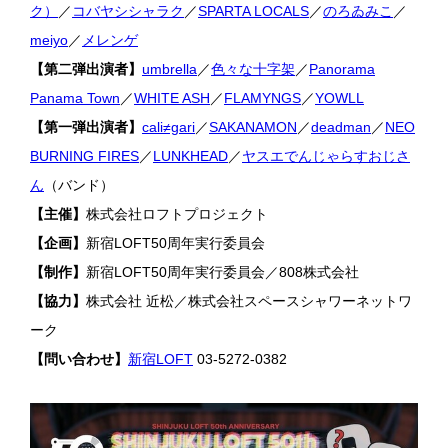
ク）
／
コバヤシシャラク
／
SPARTA LOCALS
／
のろゐみこ
／
meiyo
／
メレンゲ
【第二弾出演者】
umbrella
／
色々な十字架
／
Panorama
Panama Town
／
WHITE ASH
／
FLAMYNGS
／
YOWLL
【第一弾出演者】
cali≠gari
／
SAKANAMON
／
deadman
／
NEO
BURNING FIRES
／
LUNKHEAD
／
ヤスエでんじゃらすおじさ
ん
（バンド）
【主催】
株式会社ロフトプロジェクト
【企画】
新宿LOFT50周年実行委員会
【制作】
新宿LOFT50周年実行委員会／808株式会社
【協力】
株式会社 近松／株式会社スペースシャワーネットワ
ーク
【問い合わせ】
新宿LOFT
03-5272-0382