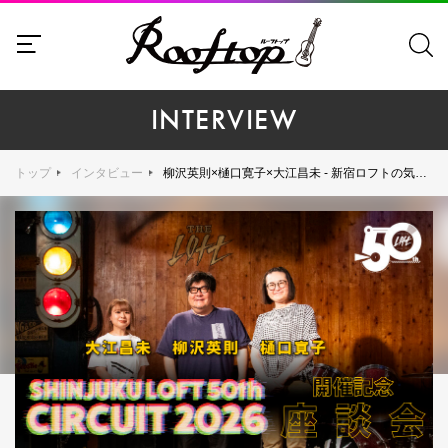
INTERVIEW
トップ
インタビュー
柳沢英則×樋口寛子×大江昌未 - 新宿ロフトの気鋭ブッカー三者が語る、ロフト初の試みである都市型サーキットイベント『SHINJUKU LOFT 50th CIRCUIT 2026』の多様性と醍醐味