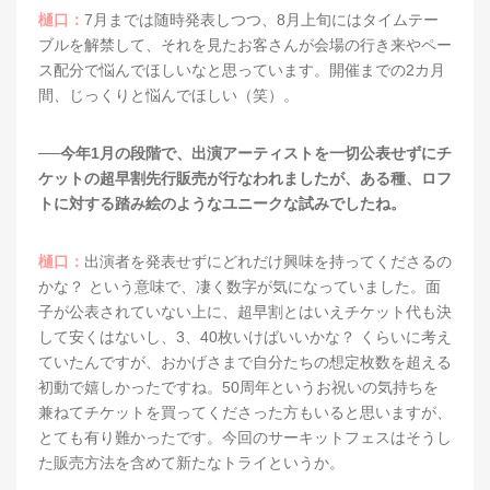
樋口：
7月までは随時発表しつつ、8月上旬にはタイムテー
ブルを解禁して、それを見たお客さんが会場の行き来やペー
ス配分で悩んでほしいなと思っています。開催までの2カ月
間、じっくりと悩んでほしい（笑）。
──今年1月の段階で、出演アーティストを一切公表せずにチ
ケットの超早割先行販売が行なわれましたが、ある種、ロフ
トに対する踏み絵のようなユニークな試みでしたね。
樋口：
出演者を発表せずにどれだけ興味を持ってくださるの
かな？ という意味で、凄く数字が気になっていました。面
子が公表されていない上に、超早割とはいえチケット代も決
して安くはないし、3、40枚いけばいいかな？ くらいに考え
ていたんですが、おかげさまで自分たちの想定枚数を超える
初動で嬉しかったですね。50周年というお祝いの気持ちを
兼ねてチケットを買ってくださった方もいると思いますが、
とても有り難かったです。今回のサーキットフェスはそうし
た販売方法を含めて新たなトライというか。