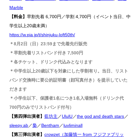
Marble
【料金】
早割先着 6,700円／学割 4,700円（イベント当日、中
学生以上20歳未満）
https://w.pia.jp/t/shinjuku-loft50th/
＊8月2日（日）23:59まで先着先行販売
＊早割先着リストバンド付き 7,500円
＊各チケット、ドリンク代込みとなります
＊中学生以上20歳以下を対象にした学割有り。当日、リスト
バンド交換時に要公的証明書（顔写真付き）を提示していた
だきます
＊小学生以下、保護者1名につき1名入場無料（ドリンク代
700円のみでリストバンド付与）
【第四弾出演者】
藍坊主
／
UlulU
／
the god and death stars
／
sleepy.ab
／
梟
／
Bentham
／
luvliminall
【第三弾出演者】
crowzet（加藤慎一 from フジファブリッ