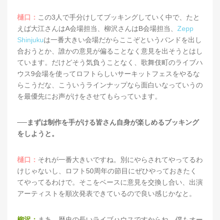
樋口：
この3人で手分けしてブッキングしていく中で、たと
えば大江さんはA会場担当、柳沢さんはB会場担当、
Zepp
Shinjuku
は一番大きい会場だからここぞというバンドを出し
合おうとか、誰かの意見が偏ることなく意見を出そうとはし
ています。だけどそう気負うことなく、歌舞伎町のライブハ
ウス9会場を使ってロフトらしいサーキットフェスをやるな
らこうだな、こういうラインナップなら面白いなっていうの
を最優先にお声がけをさせてもらっています。
──まずは制作を手がける皆さん自身が楽しめるブッキング
をしようと。
樋口：
それが一番大きいですね。別にやらされてやってるわ
けじゃないし、ロフト50周年の節目にぜひやっておきたく
てやってるわけで。そこをベースに意見を交換し合い、出演
アーティストを順次発表できているので良い感じかなと。
柳沢：
まあ、歴史の長いライブハウスですからね。僕もオー