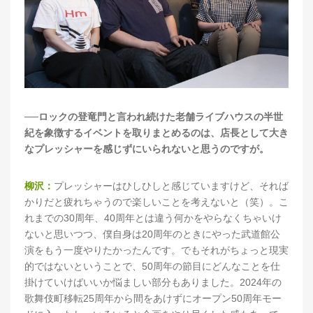
──ロックの登竜門と言われ続けた老舗ライブハウスの半世
紀を象徴するイベントを取りまとめるのは、店長として大き
なプレッシャーを感じずにいられないと思うのですが。
柳沢：
プレッシャーはひしひしと感じていますけど、それば
かりだと疲れちゃうので楽しいことを考えないと（笑）。こ
れまでの30周年、40周年とは違う何かをやらなくちゃいけ
ないと思いつつ、僕自身は20周年のときにやった武道館公
演をもう一度やりたかったんです。でもそれがちょっと現実
的ではないということで、50周年の節目にどんなことを仕
掛けていけばいいか悩ましい部分もありました。2024年の
歌舞伎町移転25周年から間をあけずにオープン50周年モー