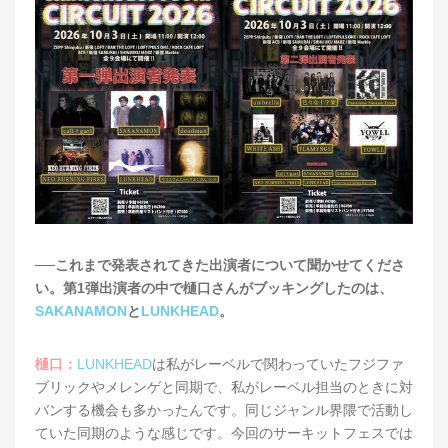
──これまで発表されてきた出演者について聞かせてくださ
い。第1弾出演者の中で樋口さんがブッキングしたのは、
SAKANAMON
と
LUNKHEAD
。
樋口：
LUNKHEAD
は私がレーベルで関わっていたフジファ
ブリックやメレンゲと同期で、私がレーベル担当のときに対
バンする機会も多かったんです。同じジャンル界隈で活動し
ていた同期のような感じです。今回のサーキットフェスでは