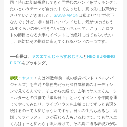
同じ時代に切磋琢磨してきた同世代のバンドをブッキングし
たいというテーマが自分の中であったし、真っ先にお声がけ
させていただきました。
SAKANAMON
は私よりひと世代下
なんですけど、凄く格好いいバンドだし、気がつけばもう
15年くらいの長い付き合いになっちゃって。こうしたロフ
トの節目となる大事なイベントには絶対に出てもらいたい
し、絶対にその期待に応えてくれるバンドの一つです。
──店長は、
ヤスエでんじゃらすおじさん
と
NEO BURNING
FIRES
をブッキング。
柳沢：
ヤスエ
くんは20数年前、彼の前身バンド（ベルノバ
ジャムズ）を当時の勤務先だった渋谷屋根裏のオーディショ
ンで見てるんです。そこからの縁で、去年はヤスエくん、シ
ェルターとの共催で『環ル日々』というイベントを年間を通
じてやってみたり。ライブハウスを主軸にしてずっと表現を
続けるのって大変じゃないですか。日々の生活もあるし、結
婚してライフステージが変わる人もいるわけで。でもヤスエ
くんはずっと変わらず唄い続けて、その真に迫る表現力が以