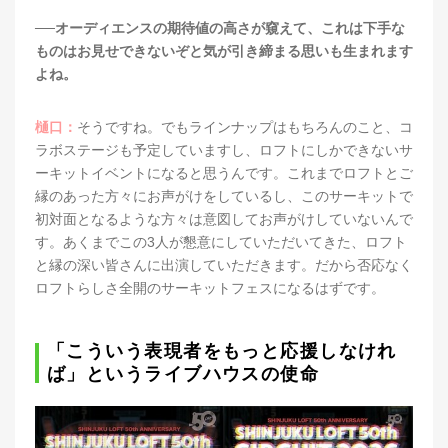
──オーディエンスの期待値の高さが窺えて、これは下手な
ものはお見せできないぞと気が引き締まる思いも生まれます
よね。
樋口：
そうですね。でもラインナップはもちろんのこと、コ
ラボステージも予定していますし、ロフトにしかできないサ
ーキットイベントになると思うんです。これまでロフトとご
縁のあった方々にお声がけをしているし、このサーキットで
初対面となるような方々は意図してお声がけしていないんで
す。あくまでこの3人が懇意にしていただいてきた、ロフト
と縁の深い皆さんに出演していただきます。だから否応なく
ロフトらしさ全開のサーキットフェスになるはずです。
「こういう表現者をもっと応援しなけれ
ば」というライブハウスの使命