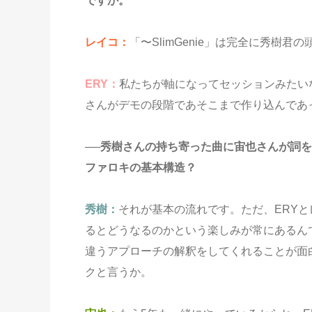
ですか。
レイコ：
「〜SlimGenie」は完全に秀樹
ERY：
私たちが軸になってセッションみたいな
さんがデモの段階であそこまで作り込んであ
──秀樹さんの持ち寄った曲に宙也さんが詞を
ファロキの基本構造？
秀樹：
それが基本の流れです。ただ、ERY
るとどうなるのかという楽しみが常にあるん
違うアプローチの解釈をしてくれることが面
クと言うか。