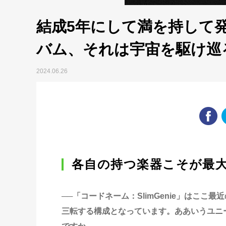
結成5年にして満を持して
バム、それは宇宙を駆け巡
2024.06.26
各自の持つ楽器こそが最
──「コードネーム：SlimGenie」はこ
三転する構成となっています。ああいうユニ