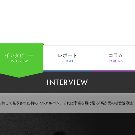
インタビュー
レポート
コラム
INTERVIEW
REPORT
COLUMN
INTERVIEW
満を持して発表された初のフルアルバム、それは宇宙を駆け巡る"高次元の超音速浪漫"