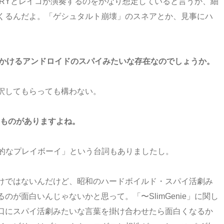
ERYとレイコが演奏するのをかなり想定していると言うか、細
くるんだよ。「ゲシュタルト崩壊」のスネアとか、見事にハ
界を股にかけるアンドロイドのスパイみたいな存在なのでしょうか。
釈してもらっても構わない。
るものがありますよね。
的なプレイボーイ」という台詞もありましたし。
けではないんだけど、昭和のハードボイルド・スパイ活劇み
が面白いんじゃないかと思って。「〜SlimGenie」に関し
口にスパイ活劇みたいな言葉を掛け合わせたら面白くなるか