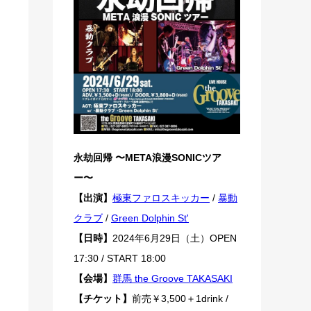
永劫回帰 〜META浪漫SONICツア
ー〜
【出演】
極東ファロスキッカー
/
暴動
クラブ
/
Green Dolphin St'
【日時】
2024年6月29日（土）OPEN
17:30 / START 18:00
【会場】
群馬 the Groove TAKASAKI
【チケット】
前売￥3,500＋1drink /