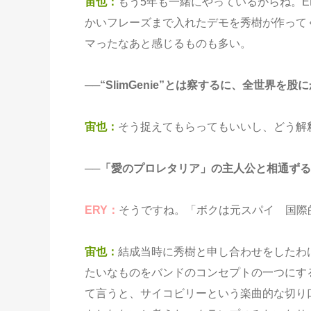
宙也：
もう5年も一緒にやっているからね。
かいフレーズまで入れたデモを秀樹が作って
マったなあと感じるものも多い。
──“SlimGenie”とは察するに、全世
宙也：
そう捉えてもらってもいいし、どう解
──「愛のプロレタリア」の主人公と相通ず
ERY：
そうですね。「ボクは元スパイ 国際
宙也：
結成当時に秀樹と申し合わせをしたわ
たいなものをバンドのコンセプトの一つにするの
て言うと、サイコビリーという楽曲的な切り