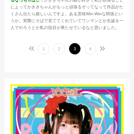
るなっち☆ほし：
かききちゃんの曲が好きで私が頑張ること
によってかききちゃんがもっと頑張るぞってなって作品がた
くさん出たら嬉しいんですよ。ある意味Win-Winな関係とい
うか。実際にそばで見ててくれていてワンマンとか生誕を一
人でやろうとか私の役目が果たせているなと思いました。
1
2
3
4