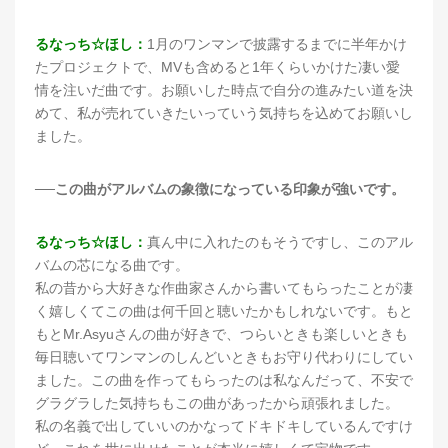
るなっち☆ほし：
1月のワンマンで披露するまでに半年かけ
たプロジェクトで、MVも含めると1年くらいかけた凄い愛
情を注いだ曲です。お願いした時点で自分の進みたい道を決
めて、私が売れていきたいっていう気持ちを込めてお願いし
ました。
──この曲がアルバムの象徴になっている印象が強いです。
るなっち☆ほし：
真ん中に入れたのもそうですし、このアル
バムの芯になる曲です。
私の昔から大好きな作曲家さんから書いてもらったことが凄
く嬉しくてこの曲は何千回と聴いたかもしれないです。もと
もとMr.Asyuさんの曲が好きで、つらいときも楽しいときも
毎日聴いてワンマンのしんどいときもお守り代わりにしてい
ました。この曲を作ってもらったのは私なんだって、不安で
グラグラした気持ちもこの曲があったから頑張れました。
私の名義で出していいのかなってドキドキしているんですけ