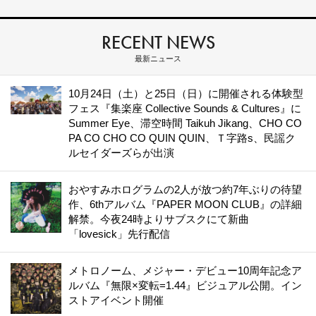
RECENT NEWS
最新ニュース
10月24日（土）と25日（日）に開催される体験型
フェス『集楽座 Collective Sounds & Cultures』に
Summer Eye、滞空時間 Taikuh Jikang、CHO CO
PA CO CHO CO QUIN QUIN、Ｔ字路s、民謡ク
ルセイダーズらが出演
おやすみホログラムの2人が放つ約7年ぶりの待望
作、6thアルバム『PAPER MOON CLUB』の詳細
解禁。今夜24時よりサブスクにて新曲
「lovesick」先行配信
メトロノーム、メジャー・デビュー10周年記念ア
ルバム『無限×変転=1.44』ビジュアル公開。イン
ストアイベント開催