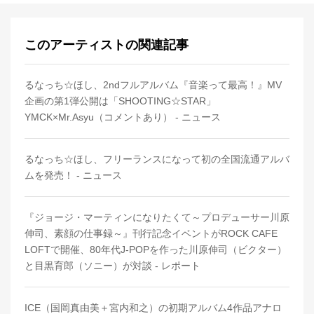
このアーティストの関連記事
るなっち☆ほし、2ndフルアルバム『音楽って最高！』MV
企画の第1弾公開は「SHOOTING☆STAR」
YMCK×Mr.Asyu（コメントあり） - ニュース
るなっち☆ほし、フリーランスになって初の全国流通アルバ
ムを発売！ - ニュース
『ジョージ・マーティンになりたくて～プロデューサー川原
伸司、素顔の仕事録～』刊行記念イベントがROCK CAFE
LOFTで開催、80年代J-POPを作った川原伸司（ビクター）
と目黒育郎（ソニー）が対談 - レポート
ICE（国岡真由美＋宮内和之）の初期アルバム4作品アナロ