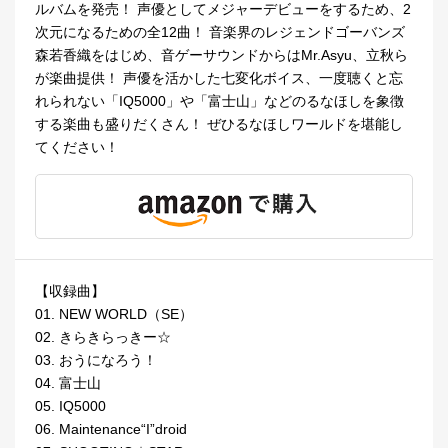
ルバムを発売！ 声優としてメジャーデビューをするため、2
次元になるための全12曲！ 音楽界のレジェンドゴーバンズ
森若香織をはじめ、音ゲーサウンドからはMr.Asyu、立秋ら
が楽曲提供！ 声優を活かした七変化ボイス、一度聴くと忘
れられない「IQ5000」や「富士山」などのるなほしを象徴
する楽曲も盛りだくさん！ ぜひるなほしワールドを堪能し
てください！
【収録曲】
01. NEW WORLD（SE）
02. きらきらっきー☆
03. おうになろう！
04. 富士山
05. IQ5000
06. Maintenance“I”droid