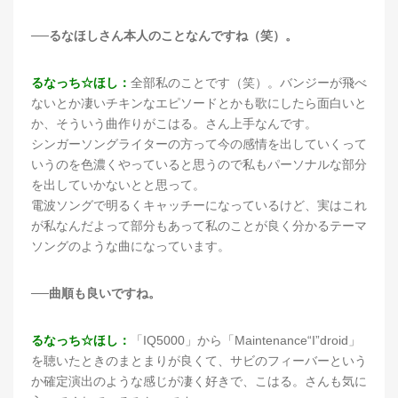
──るなほしさん本人のことなんですね（笑）。
るなっち☆ほし：
全部私のことです（笑）。バンジーが飛べ
ないとか凄いチキンなエピソードとかも歌にしたら面白いと
か、そういう曲作りがこはる。さん上手なんです。
シンガーソングライターの方って今の感情を出していくって
いうのを色濃くやっていると思うので私もパーソナルな部分
を出していかないとと思って。
電波ソングで明るくキャッチーになっているけど、実はこれ
が私なんだよって部分もあって私のことが良く分かるテーマ
ソングのような曲になっています。
──曲順も良いですね。
るなっち☆ほし：
「IQ5000」から「Maintenance“I”droid」
を聴いたときのまとまりが良くて、サビのフィーバーという
か確定演出のような感じが凄く好きで、こはる。さんも気に