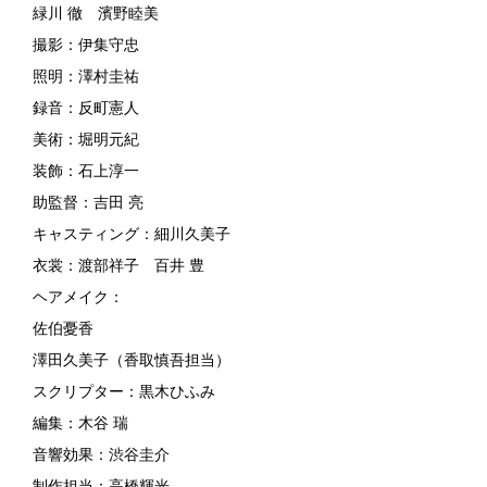
緑川 徹 濱野睦美
撮影：伊集守忠
照明：澤村圭祐
録音：反町憲人
美術：堀明元紀
装飾：石上淳一
助監督：吉田 亮
キャスティング：細川久美子
衣裳：渡部祥子 百井 豊
ヘアメイク：
佐伯憂香
澤田久美子（香取慎吾担当）
スクリプター：黒木ひふみ
編集：木谷 瑞
音響効果：渋谷圭介
制作担当：高橋輝光