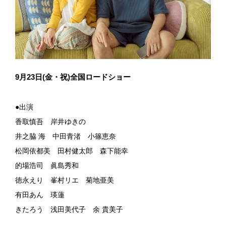
9月23日(金・祝)全国ロードショー
●出演
香取慎吾 岸井ゆきの
井之脇 海 中田青渚 小篠恵奈
松岡依都美 田村健太郎 森下能幸
的場浩司 眞島秀和
徳永えり 峯村リエ 菊地亜美
有田あん 瑛蓮
きたろう 浅田美代子 余 貴美子