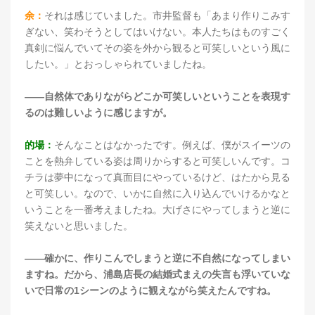
余：
それは感じていました。市井監督も「あまり作りこみす
ぎない、笑わそうとしてはいけない。本人たちはものすごく
真剣に悩んでいてその姿を外から観ると可笑しいという風に
したい。」とおっしゃられていましたね。
――自然体でありながらどこか可笑しいということを表現す
るのは難しいように感じますが。
的場：
そんなことはなかったです。例えば、僕がスイーツの
ことを熱弁している姿は周りからすると可笑しいんです。コ
チラは夢中になって真面目にやっているけど、はたから見る
と可笑しい。なので、いかに自然に入り込んでいけるかなと
いうことを一番考えましたね。大げさにやってしまうと逆に
笑えないと思いました。
――確かに、作りこんでしまうと逆に不自然になってしまい
ますね。だから、浦島店長の結婚式まえの失言も浮いていな
いで日常の1シーンのように観えながら笑えたんですね。