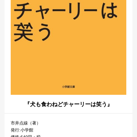
『犬も食わねどチャーリーは笑う』
市井点線（著）
発行:小学館