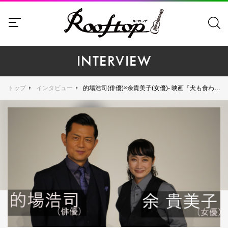
INTERVIEW
トップ
インタビュー
的場浩司(俳優)×余貴美子(女優)- 映画『犬も食わねどチャーリーは笑う』時代が変わっても変わらない