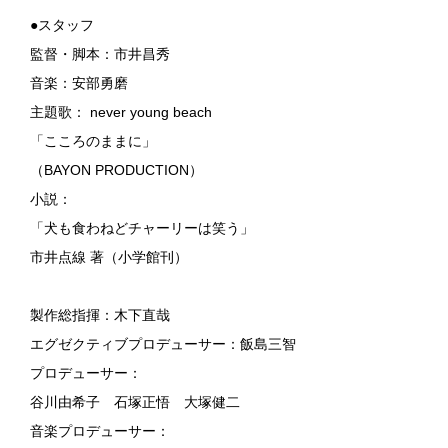
●スタッフ
監督・脚本：市井昌秀
音楽：安部勇磨
主題歌： never young beach
「こころのままに」
（BAYON PRODUCTION）
小説：
「犬も食わねどチャーリーは笑う」
市井点線 著（小学館刊）
製作総指揮：木下直哉
エグゼクティブプロデューサー：飯島三智
プロデューサー：
谷川由希子 石塚正悟 大塚健二
音楽プロデューサー：