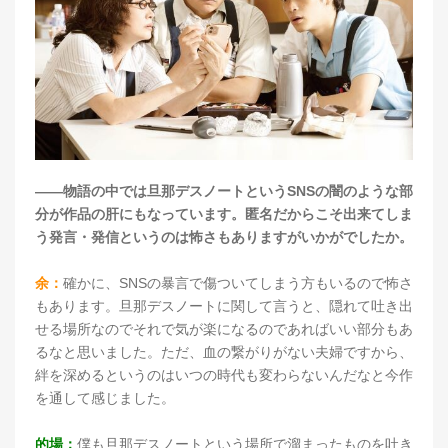
――物語の中では旦那デスノートというSNSの闇のような部
分が作品の肝にもなっています。匿名だからこそ出来てしま
う発言・発信というのは怖さもありますがいかがでしたか。
余：
確かに、SNSの暴言で傷ついてしまう方もいるので怖さ
もあります。旦那デスノートに関して言うと、隠れて吐き出
せる場所なのでそれで気が楽になるのであればいい部分もあ
るなと思いました。ただ、血の繋がりがない夫婦ですから、
絆を深めるというのはいつの時代も変わらないんだなと今作
を通して感じました。
的場：
僕も旦那デスノートという場所で溜まったものを吐き