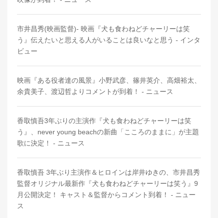
市井昌秀(映画監督)- 映画『犬も食わねどチャーリーは笑
う』伝えたいと思える人がいることは良いなと思う - インタ
ビュー
映画『ある役者達の風景』小野武彦、篠井英介、高畑裕太、
余貴美子、渡辺哲よりコメントが到着！ - ニュース
香取慎吾3年ぶりの主演作『犬も食わねどチャーリーは笑
う』、never young beachの新曲「こころのままに」が主題
歌に決定！ - ニュース
香取慎吾 3年ぶり主演作＆ヒロインは岸井ゆきの、市井昌秀
監督オリジナル最新作『犬も食わねどチャーリーは笑う』9
月公開決定！ キャスト＆監督からコメント到着！ - ニュー
ス