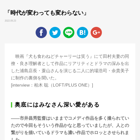
「時代が変わっても変わらない」
2022.09.23
映画『犬も食わねどチャーリーは笑う』にて田村夫妻の同
僚・良き理解者として作品にリアリティとドラマの深みを出
した浦島店長・蓑山さんを演じる二人に的場浩司・余貴美子
に制作の裏側を聞いた。
[interview：柏木 聡（LOFT/PLUS ONE）]
奥底にはみなさん深い愛がある
――市井昌秀監督はいままでコメディ作品を多く撮られてい
たので今回もそういう作品かなと思っていましたが、人との
繋がりを描いているドラマも濃い作品でホロッとさせられま
した。