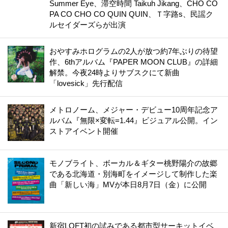
Summer Eye、滞空時間 Taikuh Jikang、CHO CO
PA CO CHO CO QUIN QUIN、Ｔ字路s、民謡ク
ルセイダーズらが出演
おやすみホログラムの2人が放つ約7年ぶりの待望
作、6thアルバム『PAPER MOON CLUB』の詳細
解禁。今夜24時よりサブスクにて新曲
「lovesick」先行配信
メトロノーム、メジャー・デビュー10周年記念ア
ルバム『無限×変転=1.44』ビジュアル公開。イン
ストアイベント開催
モノブライト、ボーカル＆ギター桃野陽介の故郷
である北海道・別海町をイメージして制作した楽
曲「新しい海」MVが本日8月7日（金）に公開
新宿LOFT初の試みである都市型サーキットイベ