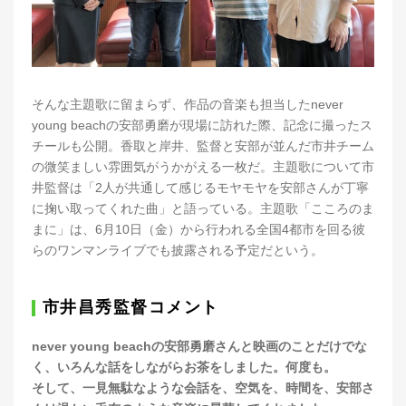
そんな主題歌に留まらず、作品の音楽も担当したnever
young beachの安部勇磨が現場に訪れた際、記念に撮ったス
チールも公開。香取と岸井、監督と安部が並んだ市井チーム
の微笑ましい雰囲気がうかがえる一枚だ。主題歌について市
井監督は「2人が共通して感じるモヤモヤを安部さんが丁寧
に掬い取ってくれた曲」と語っている。主題歌「こころのま
まに」は、6月10日（金）から行われる全国4都市を回る彼
らのワンマンライブでも披露される予定だという。
市井昌秀監督コメント
never young beachの安部勇磨さんと映画のことだけでな
く、いろんな話をしながらお茶をしました。何度も。
そして、一見無駄なような会話を、空気を、時間を、安部さ