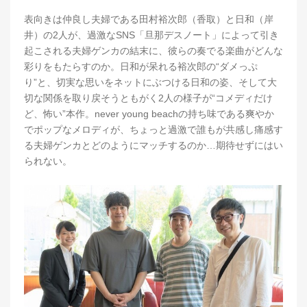
表向きは仲良し夫婦である田村裕次郎（香取）と日和（岸
井）の2人が、過激なSNS「旦那デスノート」によって引き
起こされる夫婦ゲンカの結末に、彼らの奏でる楽曲がどんな
彩りをもたらすのか。日和が呆れる裕次郎の“ダメっぷ
り”と、切実な思いをネットにぶつける日和の姿、そして大
切な関係を取り戻そうともがく2人の様子が“コメディだけ
ど、怖い”本作。never young beachの持ち味である爽やか
でポップなメロディが、ちょっと過激で誰もが共感し痛感す
る夫婦ゲンカとどのようにマッチするのか…期待せずにはい
られない。