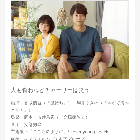
犬も食わねどチャーリーは笑う
出演：香取慎吾（『凪待ち』）、岸井ゆきの（『やがて海へ
と届く』）
監督・脚本：市井昌秀（『台風家族』）
音楽：安部勇磨
主題歌：「こころのままに」/ never young beach
配給：キノフィルムズ / 木下グループ