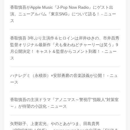
香取慎吾がApple Music『J-Pop Now Radio』にゲスト出
演、ニューアルバム『東京SNG』について語る！ - ニュー
ス
香取慎吾 3年ぶり主演作＆ヒロインは岸井ゆきの、市井昌秀
監督オリジナル最新作『犬も食わねどチャーリーは笑う』9
月公開決定！ キャスト＆監督からコメント到着！ - ニュー
ス
ハナレグミ（永積崇）×安部勇磨の音楽談義が公開！ - ニュ
ース
香取慎吾の主演ドラマ『アノニマス～警視庁"指殺人"対策室
～』が待望の小説化 - ニュース
矢野顕子、上妻宏光、やのとあがつま、田島貴男