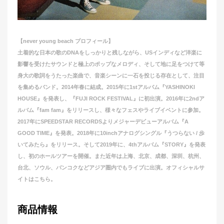
【never young beach プロフィール】
土着的な日本の歌のDNAをしっかりと残しながら、USインディなど洋楽に
影響を受けたサウンドと極上のポップなメロディ、そして地に足をつけて等
身大の歌詞をうたった楽曲で、音楽シーンに一石を投じる存在として、注目
を集めるバンド。2014年春に結成。2015年に1stアルバム『YASHINOKI
HOUSE』を発表し、『FUJI ROCK FESTIVAL』に初出演。2016年に2ndア
ルバム『fam fam』をリリースし、様々なフェスやライブイベントに参加。
2017年にSPEEDSTAR RECORDSよりメジャーデビューアルバム『A
GOOD TIME』を発表。2018年に10inchアナログシングル『うつらない / 歩
いてみたら』をリリース。そして2019年に、4thアルバム『STORY』を発表
し、初のホールツアーを開催。また近年は上海、北京、成都、深圳、杭州、
台北、ソウル、バンコクなどアジア圏内でもライブに出演。オフィシャルサ
イトは
こちら
。
商品情報