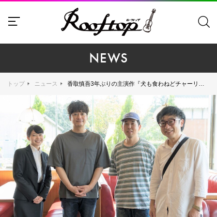
NEWS
トップ
ニュース
香取慎吾3年ぶりの主演作『犬も食わねどチャーリーは笑う』、never young beachの新曲「こころのままに」が主題歌に決定！