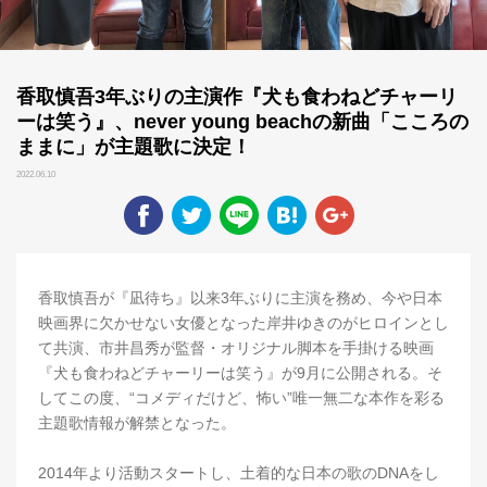
香取慎吾3年ぶりの主演作『犬も食わねどチャーリ
ーは笑う』、never young beachの新曲「こころの
ままに」が主題歌に決定！
2022.06.10
香取慎吾が『凪待ち』以来3年ぶりに主演を務め、今や日本
映画界に欠かせない女優となった岸井ゆきのがヒロインとし
て共演、市井昌秀が監督・オリジナル脚本を手掛ける映画
『犬も食わねどチャーリーは笑う』が9月に公開される。そ
してこの度、“コメディだけど、怖い”唯一無二な本作を彩る
主題歌情報が解禁となった。
2014年より活動スタートし、土着的な日本の歌のDNAをし