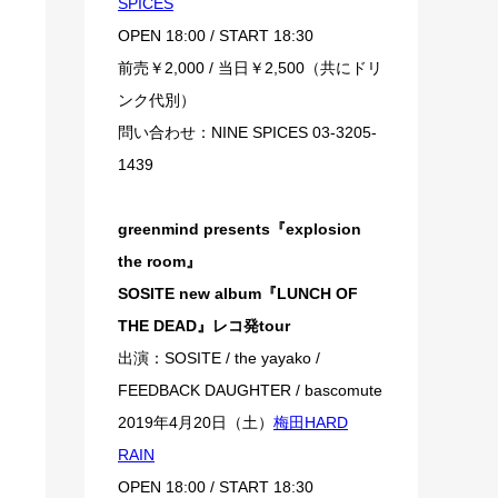
SPICES
OPEN 18:00 / START 18:30
前売￥2,000 / 当日￥2,500（共にドリ
ンク代別）
問い合わせ：NINE SPICES 03-3205-
1439
greenmind presents『explosion
the room』
SOSITE new album『LUNCH OF
THE DEAD』レコ発tour
出演：SOSITE / the yayako /
FEEDBACK DAUGHTER / bascomute
2019年4月20日（土）
梅田HARD
RAIN
OPEN 18:00 / START 18:30