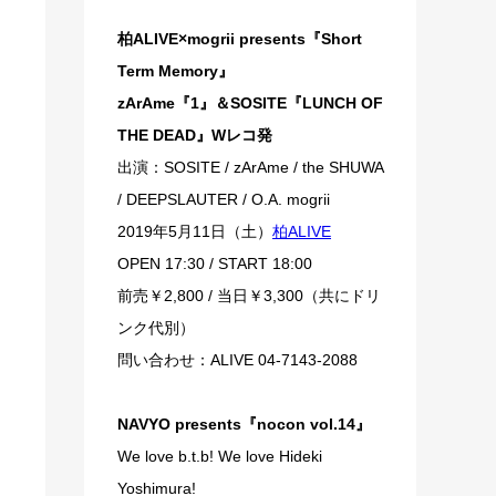
柏ALIVE×mogrii presents『Short
Term Memory』
zArAme『1』＆SOSITE『LUNCH OF
THE DEAD』Wレコ発
出演：SOSITE / zArAme / the SHUWA
/ DEEPSLAUTER / O.A. mogrii
2019年5月11日（土）
柏ALIVE
OPEN 17:30 / START 18:00
前売￥2,800 / 当日￥3,300（共にドリ
ンク代別）
問い合わせ：ALIVE 04-7143-2088
NAVYO presents『nocon vol.14』
We love b.t.b! We love Hideki
Yoshimura!