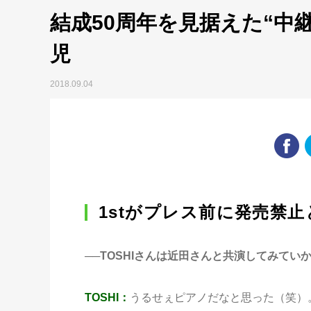
結成50周年を見据えた“中
児
2018.09.04
1stがプレス前に発売禁
──TOSHIさんは近田さんと共演してみてい
TOSHI：
うるせぇピアノだなと思った（笑）