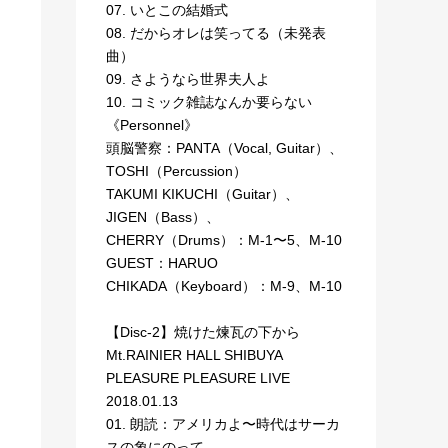
07. いとこの結婚式
08. だからオレは笑ってる（未発表
曲）
09. さようなら世界夫人よ
10. コミック雑誌なんか要らない
《Personnel》
頭脳警察：PANTA（Vocal, Guitar）、
TOSHI（Percussion）
TAKUMI KIKUCHI（Guitar）、
JIGEN（Bass）、
CHERRY（Drums）：M-1〜5、M-10
GUEST：HARUO
CHIKADA（Keyboard）：M-9、M-10
【Disc-2】焼けた煉瓦の下から
Mt.RAINIER HALL SHIBUYA
PLEASURE PLEASURE LIVE
2018.01.13
01. 朗読：アメリカよ〜時代はサーカ
スの象にのって