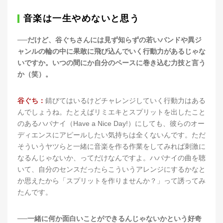
音楽は一生やめないと思う
──だけど、谷ぐちさんには見ず知らずの若いバンドや異ジ
ャンルの輪の中に果敢に飛び込んでいく行動力があるじゃな
いですか。いつの間にか自分のペースに巻き込む力技と言う
か（笑）。
谷ぐち：
錆びてはいるけどチャレンジしていく行動力はある
んでしょうね。たとえばリミエキとスプリットを出したこと
のあるハバナイ（Have a Nice Day!）にしても、彼らのオー
ディエンスにアピールしたい気持ちは全くないんです。ただ
そういうヤツらと一緒に音楽を作る作業をしてみれば刺激に
なるんじゃないか、ってだけなんですよ。ハバナイの曲を聴
いて、自分のセンスだったらこういうアレンジにするかなと
か思えたから「スプリットを作りませんか？」って誘ってみ
たんです。
──一緒に何か面白いことができるんじゃないかという好奇