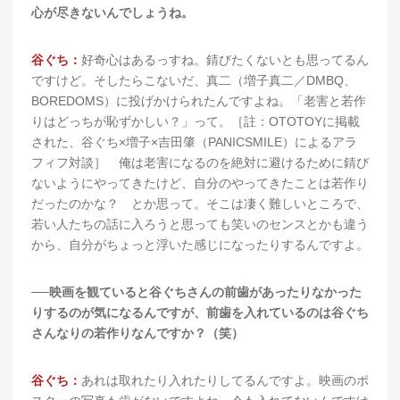
心が尽きないんでしょうね。
谷ぐち：
好奇心はあるっすね。錆びたくないとも思ってるん
ですけど。そしたらこないだ、真二（増子真二／DMBQ、
BOREDOMS）に投げかけられたんですよね。「老害と若作
りはどっちが恥ずかしい？」って。［註：OTOTOYに掲載
された、谷ぐち×増子×吉田肇（PANICSMILE）によるアラ
フィフ対談］ 俺は老害になるのを絶対に避けるために錆び
ないようにやってきたけど、自分のやってきたことは若作り
だったのかな？ とか思って。そこは凄く難しいところで、
若い人たちの話に入ろうと思っても笑いのセンスとかも違う
から、自分がちょっと浮いた感じになったりするんですよ。
──映画を観ていると谷ぐちさんの前歯があったりなかった
りするのが気になるんですが、前歯を入れているのは谷ぐち
さんなりの若作りなんですか？（笑）
谷ぐち：
あれは取れたり入れたりしてるんですよ。映画のポ