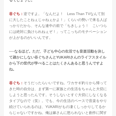
谷ぐち：
逆ですよ。「なんだよ！ Less Than TVなんて別
に大したことねぇじゃねぇかよ！」くらいの勢いで来る人ば
っかりだから、そんな連中の前で「ちきしょう！ こいつら
には絶対に負けられねぇぞ！」ってこっちのモチベーション
が上がるのがいいんです。
──なるほど。ただ、子ども中心の生活でも音楽活動を決し
て疎かにしない谷ぐちさんとYUKARIさんのライフスタイル
から下の世代が学べることはたくさんあると思うんですよ
ね。
谷ぐち：
そうだったらいいですね。ワカサギ釣りから帰って
きた時の自分は、まず第一に家族との生活をちゃんと大切に
しようと思ったんです。そうしないとすぐ大切にしなくなる
タイプなので（笑）。でも、今の生活のペースで音楽をやり
続けていられるのは、YUKARIがもの凄くしっかりしてるか
らじゃないですかね。俺は嫁さんに怒られないと創作に関す