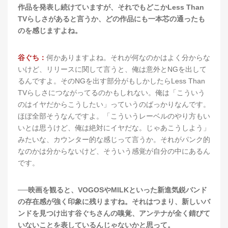
作品を発表し続けていますが、それでもどこかLess Than
TVらしさがあると言うか、どの作品にも一本芯の通ったも
のを感じますよね。
谷ぐち：
何かありますよね。それが何なのかはよく分からな
いけど、リリースに関して言うと、俺は意外とNGを出して
るんですよ。そのNGを出す部分がもしかしたらLess Than
TVらしさにつながってるのかもしれない。俺は「こういう
のはイヤだからこうしたい」っていうのばっかりなんです。
ほぼ全部そうなんですよ。「こういうレーベルのやり方もい
いとは思うけど、俺は絶対にイヤだな。じゃあこうしよう」
みたいな、カウンター的な感じって言うか。それがパンク的
なのかは分からないけど、そういう感覚が自分の中にあるん
です。
──映画を観ると、VOGOSやMILKといった新進気鋭バンド
の存在感が強く印象に残りますね。それはつまり、新しいバ
ンドを見つけ出す谷ぐちさんの嗅覚、アンテナが全く錆びて
いないことを表しているんじゃないかと思って。