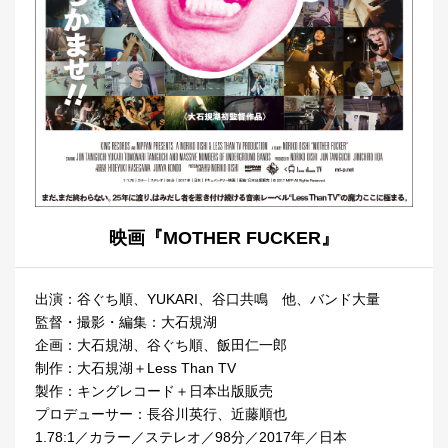
映画『MOTHER FUCKER』
出演：谷ぐち順、YUKARI、谷口共鳴 他、バンド大量
監督・撮影・編集：大石規湖
企画：大石規湖、谷ぐち順、飯田仁一郎
制作：大石規湖＋Less Than TV
製作：キングレコード＋日本出版販売
プロデューサー：長谷川英行、近藤順也
1.78:1／カラー／ステレオ／98分／2017年／日本