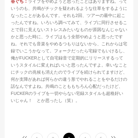
谷ぐち：
ライブをやめようと思ったことはありますね。って
いうのも、共鳴がチックを疑われるような仕草をするように
なったことがあるんです。それも2回、ツアーの最中に起こ
ったんですね。いろいろ調べてみて、ライブに同行させるこ
とで目に見えないストレスみたいなものが原因なんじゃない
かと思った時に、ライブはもう全部やめようと思ったです
ね。それでも音楽をやめるつもりはないから、これからは宅
録でいこうかなって。フォークだったら宅録でもいけるし、
俺がFUCKERとして自宅録音で定期的にリリースするって
いうスタイルに変えればいいと思ったんですよ。幸いなこと
にチックの兆候も消えたのでライブを続けられてますけど、
何か支障があれば何らかの違う形でやれることをやるだけの
話なんですよね。共鳴のことももちろん心配だったけど、
FUCKERのライブを一切やらない宅録スタイルも超格好い
いじゃん！ とか思ったし（笑）。