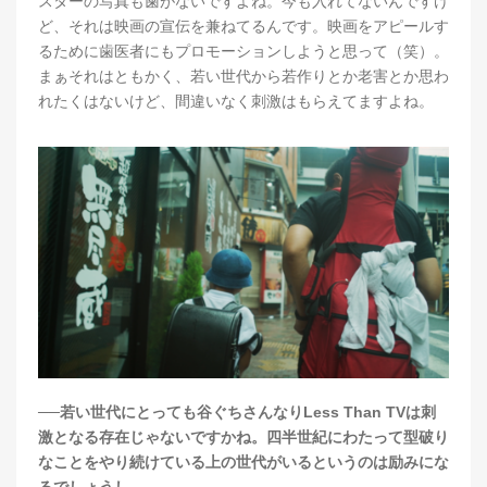
スターの写真も歯がないですよね。今も入れてないんですけ
ど、それは映画の宣伝を兼ねてるんです。映画をアピールす
るために歯医者にもプロモーションしようと思って（笑）。
まぁそれはともかく、若い世代から若作りとか老害とか思わ
れたくはないけど、間違いなく刺激はもらえてますよね。
──若い世代にとっても谷ぐちさんなりLess Than TVは刺
激となる存在じゃないですかね。四半世紀にわたって型破り
なことをやり続けている上の世代がいるというのは励みにな
るでしょうし。