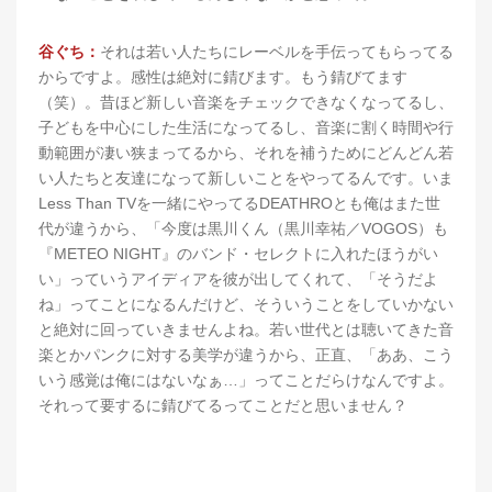
谷ぐち：
それは若い人たちにレーベルを手伝ってもらってる
からですよ。感性は絶対に錆びます。もう錆びてます
（笑）。昔ほど新しい音楽をチェックできなくなってるし、
子どもを中心にした生活になってるし、音楽に割く時間や行
動範囲が凄い狭まってるから、それを補うためにどんどん若
い人たちと友達になって新しいことをやってるんです。いま
Less Than TVを一緒にやってるDEATHROとも俺はまた世
代が違うから、「今度は黒川くん（黒川幸祐／VOGOS）も
『METEO NIGHT』のバンド・セレクトに入れたほうがい
い」っていうアイディアを彼が出してくれて、「そうだよ
ね」ってことになるんだけど、そういうことをしていかない
と絶対に回っていきませんよね。若い世代とは聴いてきた音
楽とかパンクに対する美学が違うから、正直、「ああ、こう
いう感覚は俺にはないなぁ…」ってことだらけなんですよ。
それって要するに錆びてるってことだと思いません？