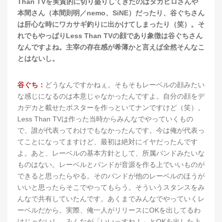
Than TVを実質的に切り盛りしてきたのはタカヒロさんや
本間さん（本間則明／nemo、SiNE）だったり、谷ぐちさん
は肝心な時にワカサギ釣りに出かけてしまったり（笑）。そ
れでもやっぱりLess Than TVの顔であり象徴は谷ぐちさん
なんですよね。主宰の存在感が希薄かと言えば全然そんなこ
とはないし。
谷ぐち：
どうなんですかねぇ。そもそもレーベルの顔みたい
な感じになるのは本意じゃなかったんですよ。自分の顔をデ
カデカと載せたポスターを作っといてナンですけど（笑）。
Less Than TVは作った当時からみんなでやっていくもの
で、誰が代表ってわけでもなかったんです。今は俺が代表っ
てことになってますけど、最初は絶対にイヤだったんです
よ。あと、レーベルの基本方針として、所属バンドみたいな
ものはない。レーベルとバンドが音源を作る上でいいものが
できると思ったらやる。そのバンドが他のレーベルのほうが
いいと思ったらそこでやってもらう。そういうスタンスをみ
んなで共有していたんです。あくまでみんなでやっていくレ
ーベルだから。実際、俺一人がリリースにOKを出してるわ
けじゃないし、みんなが「いいっすね！」とOKを出した上