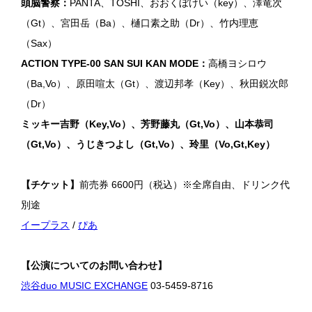
頭脳警察：
PANTA、TOSHI、おおくぼけい（key）、澤竜次
（Gt）、宮田岳（Ba）、樋口素之助（Dr）、竹内理恵
（Sax）
ACTION TYPE-00 SAN SUI KAN MODE：
高橋ヨシロウ
（Ba,Vo）、原田喧太（Gt）、渡辺邦孝（Key）、秋田鋭次郎
（Dr）
ミッキー吉野（Key,Vo）、芳野藤丸（Gt,Vo）、山本恭司
（Gt,Vo）、うじきつよし（Gt,Vo）、玲里（Vo,Gt,Key）
【チケット】
前売券 6600円（税込）※全席自由、ドリンク代
別途
イープラス
/
ぴあ
【公演についてのお問い合わせ】
渋谷duo MUSIC EXCHANGE
03-5459-8716