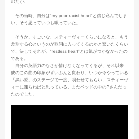
のだが、
その当時、自分は“my poor racist heart”と信じ込んでしま
い、そう思っていつも唄っていた。
そうか、すごいな、スティーヴィーくらいになると、もう
差別する心というのが歌詞に入ってくるのかと驚いたくらい
で、決してそれが、“restless heart”とは気がつかなかったの
である。
自分の英語力のなさが情けなくなってくるが、それ以来、
彼のこの曲の印象がずいぶんと変わり、いつか今やっている
「黒い鷲」のステージで一度、唄わせてもらい、スティーヴ
ィーに謝らねばと思っている、まだベッドの中のPさんだっ
たのでした。