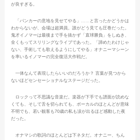
が良すぎる。
「パンカーの意地を見せてやる」……と言ったかどうかは
わからないが、会場は超満員。誰がどう見ても圧巻だった。
鬼才イノマーは最後まで手を抜かず「直球勝負」をしぬき、
全くもってスリリングなライブであった。「諦めたわけじゃ
ない、手術しても歌えるようにしてやる」オナニーマシーン
を率いるイノマーの完全復活大作戦だ。
一体なんて表現したらいいのだろうか？ 言葉が見つから
ないほどセンセーショナルなステージだった。
ロックって不思議な音楽だ。楽器が下手でも譜面が読めな
くても、そして舌を切られても、ボーカルのほとんどが意味
不明でも、若い観客も70歳の私も涙が出るほど感動した夜
だった。
オナマシの歌詞のほとんどは下ネタだ。オナニー、ちん