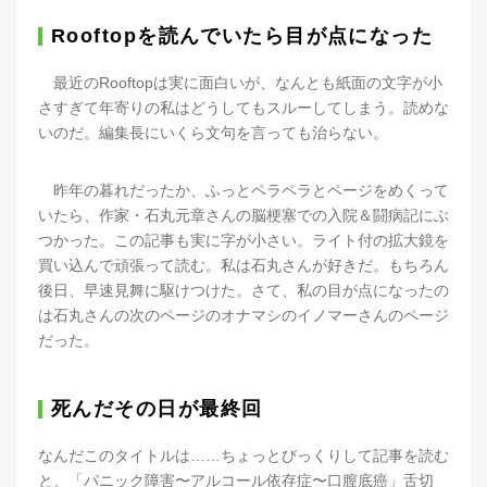
Rooftopを読んでいたら目が点になった
最近のRooftopは実に面白いが、なんとも紙面の文字が小
さすぎて年寄りの私はどうしてもスルーしてしまう。読めな
いのだ。編集長にいくら文句を言っても治らない。
昨年の暮れだったか、ふっとペラペラとページをめくって
いたら、作家・石丸元章さんの脳梗塞での入院＆闘病記にぶ
つかった。この記事も実に字が小さい。ライト付の拡大鏡を
買い込んで頑張って読む。私は石丸さんが好きだ。もちろん
後日、早速見舞に駆けつけた。さて、私の目が点になったの
は石丸さんの次のページのオナマシのイノマーさんのページ
だった。
死んだその日が最終回
なんだこのタイトルは……ちょっとびっくりして記事を読む
と、「パニック障害〜アルコール依存症〜口膣底癌」舌切