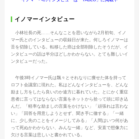
イノマーインタビュー
小林社長の死……そんなことを思いながら2月初旬、イノ
マー氏とのインタビューの収録日が来た。何しろイノマーは
舌を切除している。転移した癌は全部削除したそうだが、イ
ンタビューの話は半分ほどしかわからない。とても難しいイ
ンタビューだった。
午後3時イノマー氏は飄々とそれなりに痩せた体を持って
ロフト会議室に現れた。私はどんなインタビューを、どんな
励まし方をしたら良いのか途方に暮れていた。とにかく重症
患者に言ってはならない言葉をネットから拾って頭に叩き込
んだ。「軽率な励ましの言葉をかけない」「頑張れは言わな
い」「回答を用意しようとせず、聞き手に徹する」「一緒
に、少し先のことをイメージしてみる」「人間はいつ何があ
って死ぬかわからない、みんな一緒」など、安直で想像力に
欠ける言葉は悲しいと書かれている。