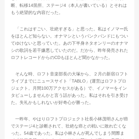
断、転移14箇所、ステージ4（本人が書いている）とそれは
もう絶望的な内容だった。
「これはすごい、壮絶すぎる」と思った。私はイノマー氏
をほとんど知らない。オナマシというパンクバンドにもつい
てゆけないと思っていた。あの下半身ネタオンリーのオナマ
シの歌詞を若干嫌悪していたのだ。だから、昨年発売された
ロフトレコードからのCDもほとんど聞かなかった。
そんな時、ロフト音楽部長の大塚から、２月の新宿ロフト
ライブまでにニュースサイト「TABLO」(運営はロフトプロ
ジェクト。月間100万アクセスがある）で、イノマーをイン
タビューしませんかと言う話があった。私はそれを引き受け
た。失礼かもしれないが好奇心が勝った。
一昨年、やはりロフトプロジェクト社長小林茂明さんが癌
でステージ4と診断されて、壮絶な癌との戦いに敗れ亡くな
った。54歳であった。私は小林さんが死んでしまう間際ま