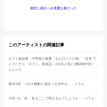
後世に残すべき貴重な夜だった
このアーティストの関連記事
ロフト創始者・平野悠の著書『セルロイドの海』『定本 ラ
イブハウス「ロフト」青春記』が6月上旬に2冊同時刊行！ -
ニュース
第261回「コロナ騒動と相次ぐ公演中止」 - コラム
小説−11「命」 私もここで唄えるんでしょうか... - コラム