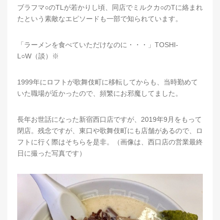
ブラフマ○のTLが若かりし頃、同店でミルクカ○のTに絡まれ
たという素敵なエピソードも一部で知られています。
「ラーメンを食べていただけなのに・・・」TOSHI-
L○W（談）※
1999年にロフトが歌舞伎町に移転してからも、当時勤めて
いた職場が近かったので、頻繁にお邪魔してました。
長年お世話になった新宿西口店ですが、2019年9月をもって
閉店。残念ですが、東口や歌舞伎町にも店舗があるので、ロ
フトに行く際はそちらを是非。（画像は、西口店の営業最終
日に撮った写真です）