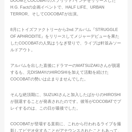
DOOMとCOCOBATのスプリット7インチをリリースした
H.G. Factの企画イベントで、HALF LIFE、URBAN
TERROR、そしてCOCOBATが出演。
8月にトイズファクトリーから2nd.アルバム『STRUGGLE
OF APHRODITE』をリリースしてメジャーデビューを果た
したCOCOBATの人気はうなぎ登りで、ライブは軒並みソー
ルドアウト。
アルバムを出した直後にドラマーのMATSUZAKIさんが脱退
するも、元DISMAYのHIROSHIを加えて活動を続けた
COCOBATの勢いは止まりませんでした。
そんな絶頂期に、SUZUKIさんと加入したばかりのHIROSHI
が脱退することが発表されたのです。彼等がCOCOBATでプ
レイするのは、この日が最後でした。
COCOBATが登場する直前に、これから行われるライブを撮
影してビデオ化することがアナウンスされたこともあって、