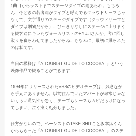
1曲目からラストまでステージダイブの雨あられ。もちろ
ん、今どきの若者達がダイブと呼んでるクラウドサーフじゃ
なくて、文字通りのステージダイブです（クラウドサーフと
ダイブは別物だから）。ひっきりなしにステージに上りまく
る観客達にキレたヴォーカリストのRYUJIさんが、客に回し
蹴りを食らわせてましたからね。ちなみに、最初に蹴られた
のは私です。
当日の模様は『A TOURIST GUIDE TO COCOBAT』という
映像作品で観ることができます。
1994年にリリースされたVHSのビデオテープは、残念なが
ら手元にありません。以前住んでいたアパートが尋常じゃな
いくらい通気性が悪く、テープもケースもカビだらけになっ
てしまい、泣く泣く処分しました。
仕方がないので、ベーシストのTAKE-SHITこと坂本猛くん
からもらった『A TOURIST GUIDE TO COCOBAT』のステ