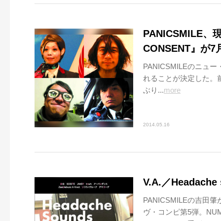
PANICSMILE
CONSENT』が
PANICSMILEのニュ
れることが決定した。前作『
ぶり...
more
2014.05.16
V.A.／Headache
PANICSMILEの吉田
ヴ・コンピ第5弾。NUM