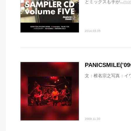
とミックスも手が...
mor
2014.03.05
PANICSMILE('
文：椎名宗之写真：イ
2009.11.30