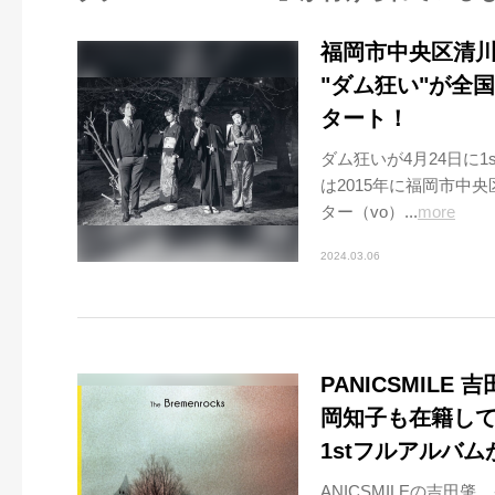
福岡市中央区清
"ダム狂い"が全
タート！
ダム狂いが4月24日に1
は2015年に福岡市中
ター（vo）...
more
2024.03.06
PANICSMIL
岡知子も在籍していた
1stフルアルバム
ANICSMILEの吉