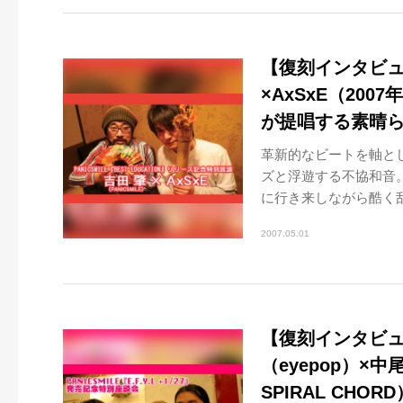
【復刻インタビュー
×AxSxE（2007
が提唱する素晴
革新的なビートを軸と
ズと浮遊する不協和音
に行き来しながら酷く乱
2007.05.01
【復刻インタビュー
（eyepop）×中
SPIRAL CHO