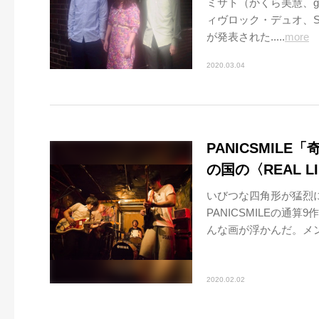
ミサト（かくら美慧、gui
ィヴロック・デュオ、SOSI
が発表された.....
more
2020.03.04
PANICSMIL
の国の〈REAL L
いびつな四角形が猛烈
PANICSMILEの通
んな画が浮かんだ。メン
2020.02.02