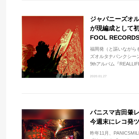
ジャパニーズオルタ
が現編成として初のア
FOOL RECO
福岡発（と謳いながら
ズオルタナパンクシーン
9thアルバム『REALLIF
2020.01.27
パニスマ吉田肇レ
今週末にレコ発
昨年11月、PANICS