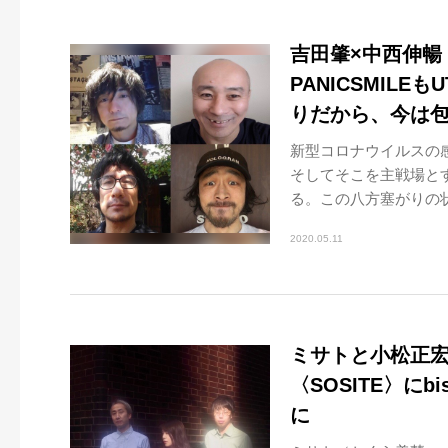
吉田肇×中西伸暢（P
PANICSMIL
りだから、今は‪
新型コロナウイルスの
そしてそこを主戦場と
る。この八方塞がりの状
2020.05.11
ミサトと小松正
〈SOSITE〉にb
に