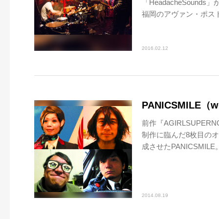
「HeadacheSoun
福岡のアヴァン・ポスト
2016.02.12
PANICSMILE（w
前作『AGIRLSUPE
制作に臨んだ8枚目のオリ
成させたPANICSMILE
2014.08.19