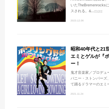
いたTheBremenro
スされる。&...
more
2023.12.06
昭和40年代と2
エミとゲルが『ボ
ー！
鬼才音楽家／プロデュ
バニー・ストンパーズ
て踊るドラマーのエミー
2021.11.24