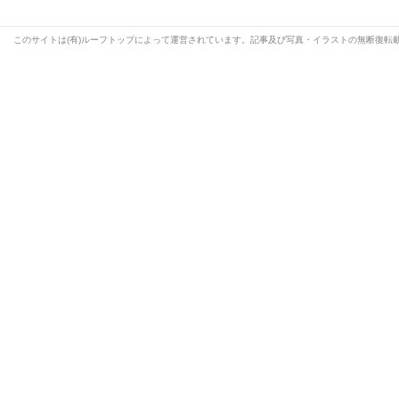
このサイトは(有)ルーフトップによって運営されています。記事及び写真・イラストの無断復転