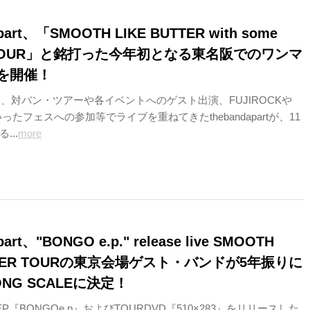
apart、「SMOOTH LIKE BUTTER with some
it TOUR」と銘打った今年初となる東名阪でのワンマ
を開催！
は、対バン・ツアーや各イベントへのゲスト出演、FUJIROCKや
いったフェスへの参加等でライブを重ねてきたthebandapartが、11
...
more
apart、"BONGO e.p." release live SMOOTH
UTTER TOURの東京会場ゲスト・バンドが5年振りに
NG SCALEに決定！
EP『BONGOe.p』およびTOURDVD『510×283』をリリースした