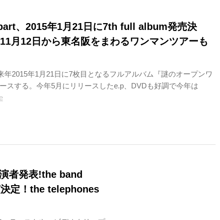
 apart、2015年1月21日に7th full album発売決
に11月12日から東名阪をまわるワンマンツアーも
artが来年2015年1月21日に7枚目となるフルアルバム『謎のオープンワ
ースする。今年5月にリリースしたe.p、DVDも好調で今年は
e
発表!the band
決定！the telephones