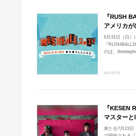
『RUSH B
アメリカが
8月31日（日
『RUSHBA
のは、thetelep
2014.05.23
『KESEN 
マスターとl
来たる7月19
で開催される『K