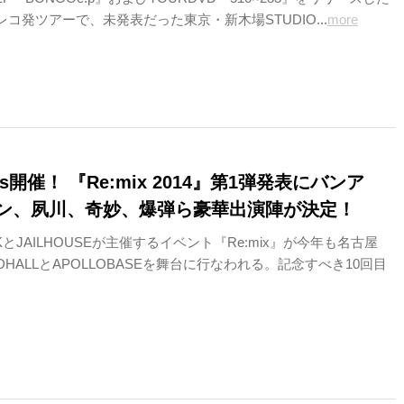
artのレコ発ツアーで、未発表だった東京・新木場STUDIO...
more
s開催！ 『Re:mix 2014』第1弾発表にバンア
ン、夙川、奇妙、爆弾ら豪華出演陣が決定！
CKとJAILHOUSEが主催するイベント『Re:mix』が今年も名古屋
ONDHALLとAPOLLOBASEを舞台に行なわれる。記念すべき10回目