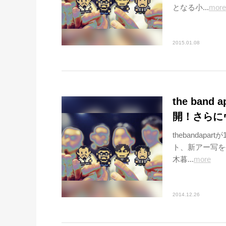
となる小...
more
2015.01.08
the ban
開！さらに
thebanda
ト、新アー写を
木暮...
more
2014.12.26