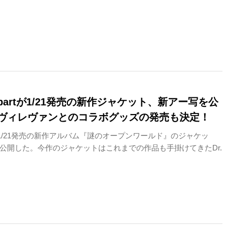
d apartが1/21発売の新作ジャケット、新アー写を公
ヴィレヴァンとのコラボグッズの発売も決定！
partが1/21発売の新作アルバム『謎のオープンワールド』のジャケッ
公開した。今作のジャケットはこれまでの作品も手掛けてきたDr.