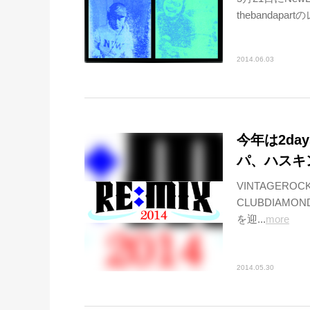
thebandap
2014.06.03
今年は2day
パ、ハスキ
VINTAGERO
CLUBDIAM
を迎...
more
2014.05.30