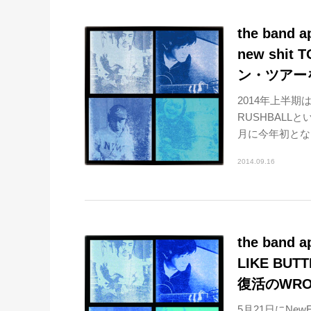
the band 
new sh
ン・ツアー
2014年上半期
RUSHBALLと
月に今年初となる
2014.09.16
the band 
LIKE B
復活のWRO
5月21日にNew