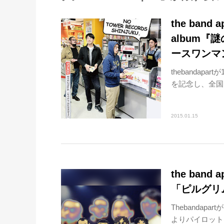
the ban
album
ースワンマ
thebandap
を記念し、全国ツ
2015.01.15
the ban
「ピルグリ
Thebanda
よりパイロット