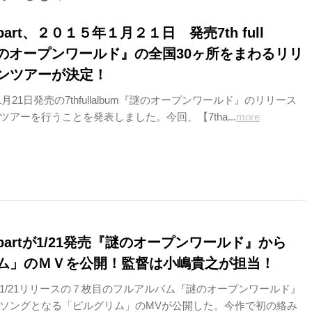
d apart、２０１５年１月２１日 発売7th full
『謎のオープンワールド』の全国30ヶ所をまわるリリ
ンツアーが決定！
artが1月21日発売の7thfullalbum『謎のオープンワールド』のリリース
アーを行うことを発表しました。今回、【7tha...
more
d apartが1/21発売『謎のオープンワールド』から
ム」のＭＶを公開！監督は小嶋貴之が担当！
partが1/21リリースの７枚目のフルアルバム『謎のオープンワールド』
ソングとなる「ピルグリム」のMVが公開した。今作で初の絡み