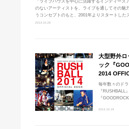
「ライブハウスを中心に活躍するインディーズ
のないアーティストを、ライブを通してその魅
うコンセプトのもと、2001年よりスタートしたスペー
2014.10.26
大型野外ロ
ック『GOOD 
2014 OFF
毎年数々のドラ
『RUSHBAL
『GOODROCKS!
2014.10.18