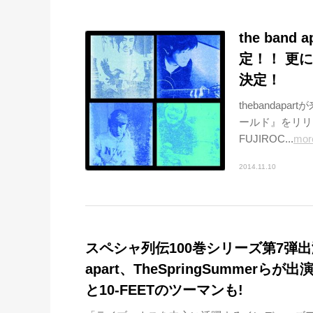
the band
定！！ 更
決定！
thebandap
ールド』をリリ
FUJIROC...
mor
2014.11.10
スペシャ列伝100巻シリーズ第7弾出演者
apart、TheSpringSummerらが出演
と10-FEETのツーマンも!