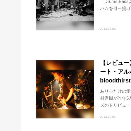
『Drums,Bas
バムを引っ提げ..
2014.02.04
【レビュー
ート・アルバム『
bloodthir
ありったけの愛
村秀樹が昨年5
ズのトリビュート・
2014.02.01