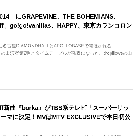
2014」にGRAPEVINE、THE BOHEMIANS、
taff、go!go!vanillas、HAPPY、東京カランコロン
に名古屋DIAMONDHALLとAPOLLOBASEで開催される
14」の出演者第2弾とタイムテーブルが発表になった。thepillowsの山
staff新曲『borka』がTBS系テレビ「スーパーサッ
ーマに決定！MVはMTV EXCLUSIVEで本日初公