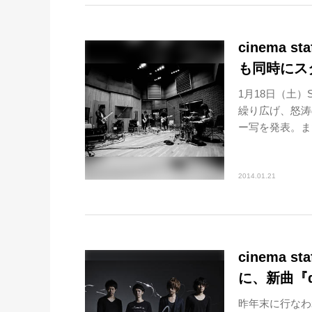
cinema 
も同時にス
1月18日（土）
繰り広げ、怒涛の
ー写を発表。また
2014.01.21
cinema 
に、新曲『d
昨年末に行なわれ