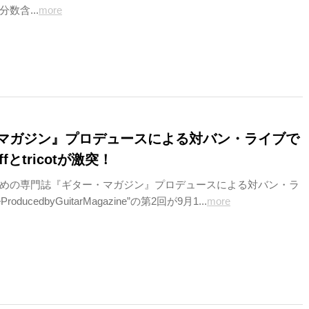
数含...
more
マガジン』プロデュースによる対バン・ライブで
affとtricotが激突！
めの専門誌『ギター・マガジン』プロデュースによる対バン・ラ
roducedbyGuitarMagazine”の第2回が9月1...
more