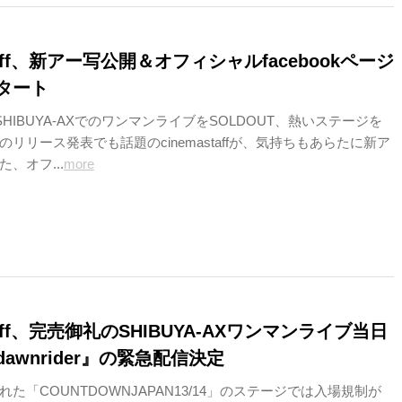
staff、新アー写公開＆オフィシャルfacebookページ
タート
SHIBUYA-AXでのワンマンライブをSOLDOUT、熱いステージを
リリース発表でも話題のcinemastaffが、気持ちもあらたに新ア
、オフ...
more
staff、完売御礼のSHIBUYA-AXワンマンライブ当日
awnrider』の緊急配信決定
た「COUNTDOWNJAPAN13/14」のステージでは入場規制が