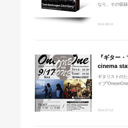
なり、その収録分
2014.08.12
『ギター・
cinema st
ギタリストのた
イブ“OneonOneP
2014.07.14