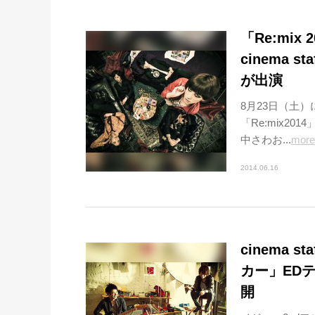
「Re:mix 
cinema s
が出演
8月23日（土）
「Re:mix20
中さわお...
more
2014.06.16
cinema 
カー」EDテ
開