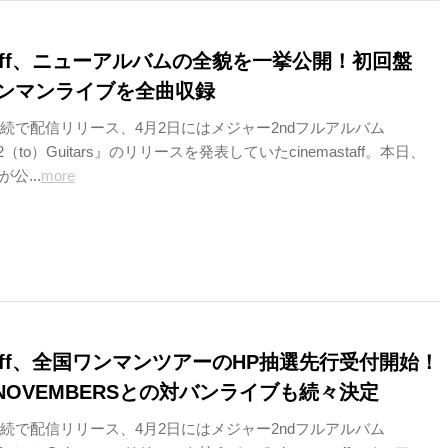
 staff、ニューアルバムの全貌を一挙公開！初回盤
ワンマンライブを全曲収録
連続で配信リリース、4月2日にはメジャー2ndフルアルバム
s,2（to）Guitars』のリリースを発表していたcinemastaff。本日、
公...
more
 staff、全国ワンマンツアーのHP抽選先行受付開始！
E NOVEMBERSとの対バンライブも続々決定
連続で配信リリース、4月2日にはメジャー2ndフルアルバム