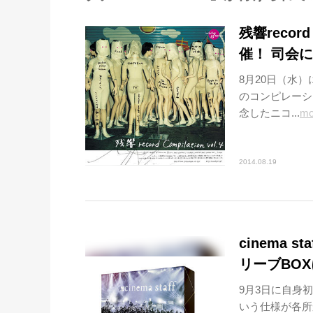
残響reco
催！ 司会に
8月20日（水）に「
のコンピレーシ
念したニコ...
mo
2014.08.19
cinema
リーブBO
9月3日に自身初と
いう仕様が各所