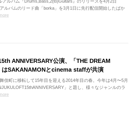
ルバム『Drums,Bass,2(to)Guitars』のリリースを4月2日
アルバムのリード曲「borka」を3月1日に先行配信開始したばか
more
th ANNIVERSARY公演、「THE DREAM
」はSAKANAMONとcinema staffが共演
舞伎町に移転して15年目を迎える2014年目の春。今年は4月〜5月
JUKULOFT15thANNIVERSARY」と題し、様々なジャンルのラ
more