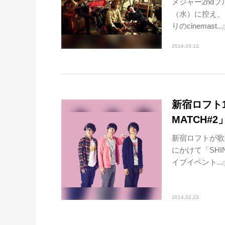
メジャー2ndフルア
（水）に控え、
りのcinemast...
2014.03.12
新宿ロフト15
MATCH#2
新宿ロフトが歌
にかけて「SHIN
イブイベント...
2014.02.23