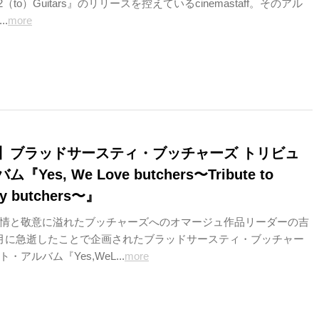
s,2（to）Guitars』のリリースを控えているcinemastaff。そのアル
.
more
】ブラッドサースティ・ブッチャーズ トリビュ
Yes, We Love butchers〜Tribute to
sty butchers〜』
情と敬意に溢れたブッチャーズへのオマージュ作品リーダーの吉
月に急逝したことで企画されたブラッドサースティ・ブッチャー
アルバム『Yes,WeL...
more