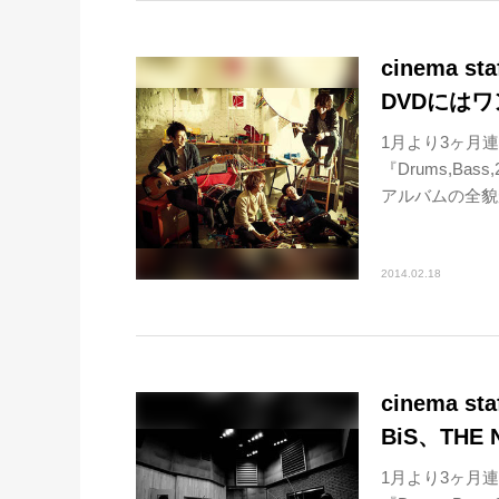
cinema
DVDには
1月より3ヶ月
『Drums,Bas
アルバムの全貌が
2014.02.18
cinema
BiS、TH
1月より3ヶ月