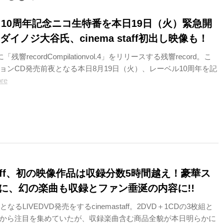
rd 10周年記念ニコ生特番を本日19日（火）緊急開
ダイノジ大谷氏、cinema staff初出し映像も！
残響recordCompilationvol.4」をリリースする残響record。こ
ョンCD発売前夜となる本日8月19日（火）、レーベル10周年を記
re
 staff、初の映像作品は収録分数5時間越え！豪華ス
Xに、幻の楽曲も収録とファン垂涎の内容に!!
なるLIVEDVD発売をするcinemastaff。2DVD＋1CDの3枚組と
から注目を集めていたが、収録楽曲含む商品全貌が本日明らかに