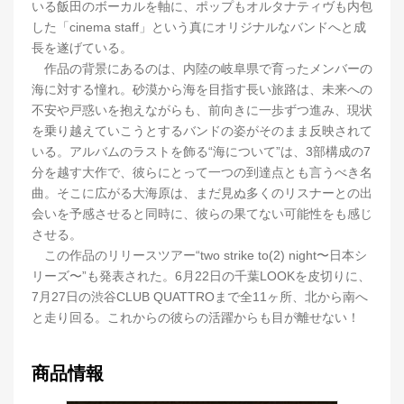
いる飯田のボーカルを軸に、ポップもオルタナティヴも内包
した「cinema staff」という真にオリジナルなバンドへと成
長を遂げている。
作品の背景にあるのは、内陸の岐阜県で育ったメンバーの
海に対する憧れ。砂漠から海を目指す長い旅路は、未来への
不安や戸惑いを抱えながらも、前向きに一歩ずつ進み、現状
を乗り越えていこうとするバンドの姿がそのまま反映されて
いる。アルバムのラストを飾る“海について”は、3部構成の7
分を越す大作で、彼らにとって一つの到達点とも言うべき名
曲。そこに広がる大海原は、まだ見ぬ多くのリスナーとの出
会いを予感させると同時に、彼らの果てない可能性をも感じ
させる。
この作品のリリースツアー“two strike to(2) night〜日本シ
リーズ〜”も発表された。6月22日の千葉LOOKを皮切りに、
7月27日の渋谷CLUB QUATTROまで全11ヶ所、北から南へ
と走り回る。これからの彼らの活躍からも目が離せない！
商品情報