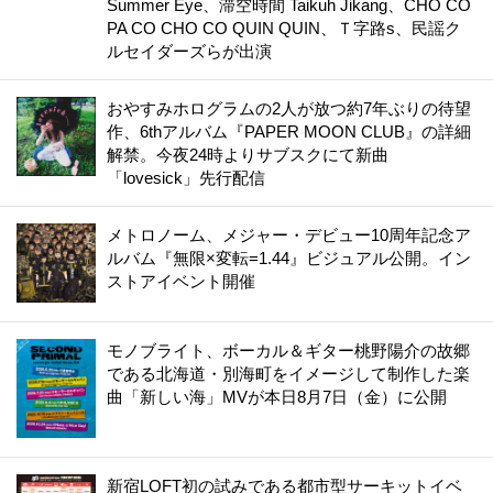
Summer Eye、滞空時間 Taikuh Jikang、CHO CO
PA CO CHO CO QUIN QUIN、Ｔ字路s、民謡ク
ルセイダーズらが出演
おやすみホログラムの2人が放つ約7年ぶりの待望
作、6thアルバム『PAPER MOON CLUB』の詳細
解禁。今夜24時よりサブスクにて新曲
「lovesick」先行配信
メトロノーム、メジャー・デビュー10周年記念ア
ルバム『無限×変転=1.44』ビジュアル公開。イン
ストアイベント開催
モノブライト、ボーカル＆ギター桃野陽介の故郷
である北海道・別海町をイメージして制作した楽
曲「新しい海」MVが本日8月7日（金）に公開
新宿LOFT初の試みである都市型サーキットイベ