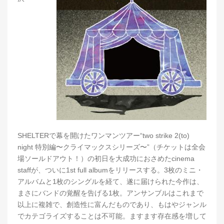
SHELTERで幕を開けたワンマンツアー“two strike 2(to)
night 特別編〜クライマックスシリーズ〜”（チケットは全会
場ソールドアウト！）の初日を大成功におさめたcinema
staffが、ついに1st full albumをリリースする。3枚のミニ・
アルバムと1枚のシングルを経て、遂に届けられた今作は、
まさにバンドの覚醒を告げる1枚。アンサンブルはこれまで
以上に複雑で、創造性に富んだものであり、もはやジャンル
でカテゴライズすることは不可能。ますます存在感を増して