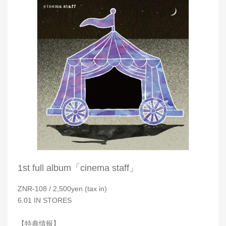
1st full album「cinema staff」
ZNR-108 / 2,500yen (tax in)
6.01 IN STORES
【特典情報】