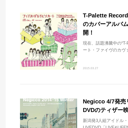
T-Palette 
のカバーアルバム
開！
現在、話題沸騰中の“T-P
ート・ファイヴのカヴァ
2015.03.27
Negicco 4
DVDのティザー
新潟発3人組アイドル・ユ
LIVEDVD「LIVE&LIFE