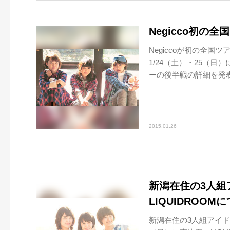
Negicco初の
Negiccoが初の全国ツ
1/24（土）・25（
ーの後半戦の詳細を発表し
2015.01.26
新潟在住の3人組ア
LIQUIDROOM
新潟在住の3人組アイドル