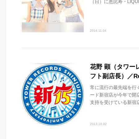
（日）に恵比寿・LIQU
2014.11.04
花野 顕（タワー
フト副店長）／Roo
常に流行の最先端を行
ード新宿店が今年で開
支持を受けている新宿店
2013.10.02