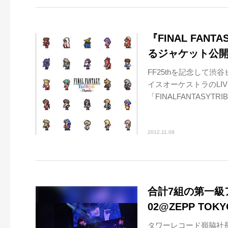
『FINAL FANT
るジャケット公開！
FF25thを記念して
イスオーケストラのLI
「FINALFANTASYTRIBU
2012.11.08
合計7組の第一級ア
02@ZEPP TOK
タワーレコード嶺脇社