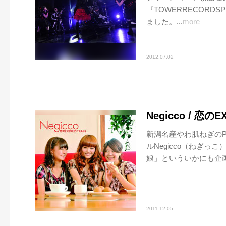
『TOWERRECORDSP
ました。...
more
2012.07.02
Negicco / 恋のE
新潟名産やわ肌ねぎのP
ルNegicco（ねぎ
娘」といういかにも企画
2011.12.05