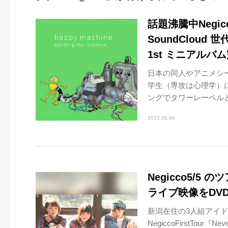
話題沸騰中Negi
SoundCloud 
1st ミニアルバ
日本の同人やアニメシ
学生（専攻は心理学）
ングでタワーレーベルと
2015.06.04
Negicco5/
ライブ映像をDVD
新潟在住の3人組アイドル
NegiccoFirstTour『N