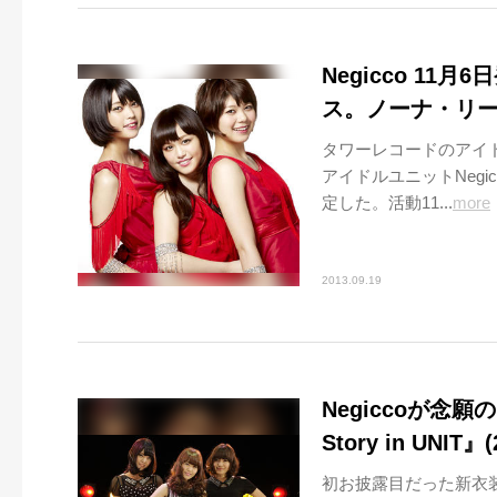
Negicco 1
ス。ノーナ・リ
タワーレコードのアイドル専
アイドルユニットNeg
定した。活動11...
more
2013.09.19
Negiccoが念願の
Story in UNIT
初お披露目だった新衣