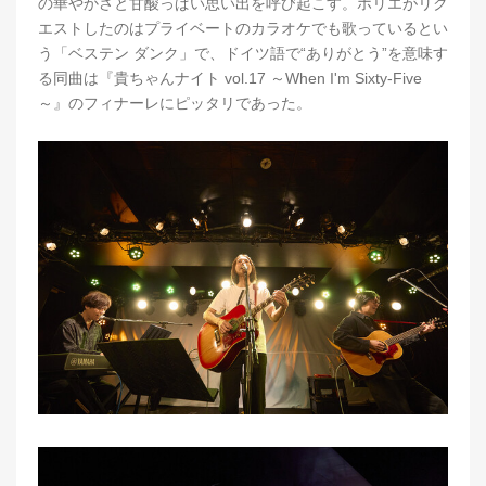
の華やかさと甘酸っぱい思い出を呼び起こす。ホリエがリク
エストしたのはプライベートのカラオケでも歌っているとい
う「ベステン ダンク」で、ドイツ語で“ありがとう”を意味す
る同曲は『貴ちゃんナイト vol.17 ～When I'm Sixty-Five
～』のフィナーレにピッタリであった。