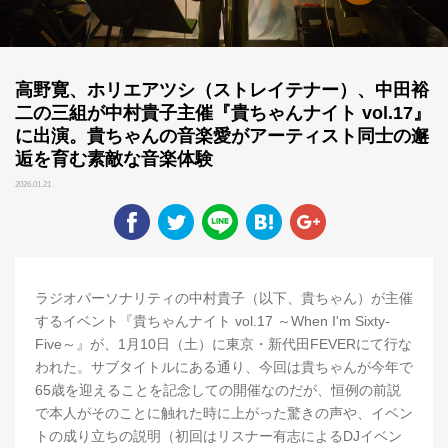
高野寛、ホリエアツシ（ストレイテナー）、中田裕
二の三組が中村貴子主催『貴ちゃんナイト vol.17』
に出演。貴ちゃんの音楽愛がアーティスト同士の邂
逅を育む素敵な音楽体験
2026.01.21
ラジオパーソナリティの中村貴子（以下、貴ちゃん）が主催
するイベント『貴ちゃんナイト vol.17 ～When I'm Sixty-
Five～』が、1月10日（土）に東京・新代田FEVERにて行な
われた。サブタイトルにある通り、今回は貴ちゃんが今年で
65歳を迎えることを記念しての開催なのだが、恒例の前説
で本人がそのことに触れた時に上がった驚きの声や、イベン
トの成り立ちの説明（初回はリスナー有志によるDJイベン