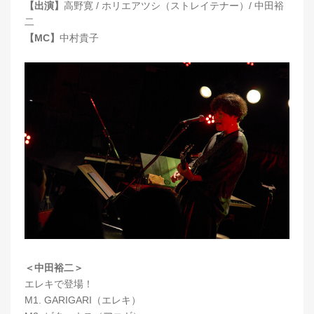
【出演】
高野寛 / ホリエアツシ（ストレイテナー）/ 中田裕
二
【MC】
中村貴子
＜中田裕二＞
エレキで登場！
M1. GARIGARI（エレキ）