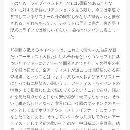
トのため、ライブイベントとしては16回目であることな
ど）に対する新鮮なリアクションを見る限り、今回は常連で
参加しているリスナー以外の観客もかなりの割合いたと推察
される。それもあってか、チケットは早々に完売。弾き語り
形式のライブでは珍しいくらい、場内はパンパンに埋まっ
た。
16回目を数える本イベントは、これまで貴ちゃん自身が観
たいアーティスト＆観たい組み合わせというコンセプトに基
づいたオファーにこだわって開催されてきた。その歴史の中
で今回は初めて、全アーティストが過去に出演経験のある再
登場組。ということはつまり、貴ちゃんおよびそのリスナー
にとって特に馴染みが深いうえ、アーティストもイベントの
特色をよく把握した上で臨んでくるということであり、顔ぶ
れを見た時点からとにかく安心感が半端ではなかった。そう
いう組み合わせとなった背景には、今回のブッキングのキー
マンとしてまずホリエアツシ（ストレイテナー）にオファー
をしたことにある。そうしてホリエから共演してみたいアー
ティストとして名前の挙がったのが、中田裕二と高野寛。結
果、ほぼ同世代としてバンドシーンを走りながらも、これま