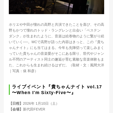
ホリエや中田が憧れの高野と共演できたことを喜び、その高
野もかつて憧れのトッド・ラングレンと出会い「ベステン
ダンク」が生まれたように、音楽は絵巻物のように繋がり続
いていく──。MCで高野が語った内容はきっと、この『貴ち
ゃんナイト』にも当てはまる。今年も先陣切って楽しみまく
っていた貴ちゃんの音楽愛がそこにある限り、世代やジャン
ル不問のアーティスト同士の邂逅が育む素敵な音楽体験もま
た、これからも生まれ続けるはずだ。（取材・文：風間大洋
｜写真：俵 和彦）
ライブイベント『貴ちゃんナイト vol.17
〜When I'm Sixty-Five〜』
【日程】
2026年 1月10日（土）
【会場】
新代田FEVER