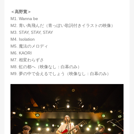
＜高野寛＞
M1. Wanna be
M2. 青い鳥飛んだ（青っぽい歌詞付きイラストの映像）
M3. STAY, STAY, STAY
M4. Isolation
M5. 魔法のメロディ
M6. KAORI
M7. 相変わらずさ
M8. 虹の都へ（映像なし：白幕のみ）
M9. 夢の中で会えるでしょう（映像なし：白幕のみ）