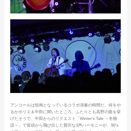
アンコールは恒例となっているコラボ演奏の時間だ。何をや
るかホリエ＆中田に聞いたところ、ふたりとも高野の曲を挙
げたそうで、中田からのリクエスト「Winter's Tale ～冬物
語～」で冒頭から飛び出した贅沢な3声ハーモニーが、90's