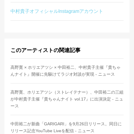
中村貴子オフィシャルInstagramアカウント
このアーティストの関連記事
高野寛 × ホリエアツシ × 中田裕二、中村貴子主催『貴ちゃ
んナイト』開催に先駆けてラジオ対談が実現 - ニュース
高野寛、ホリエアツシ（ストレイテナー）、中田裕二の三組
が中村貴子主催『貴ちゃんナイト vol.17』に出演決定 - ニュ
ース
中田裕二が新曲「GARIGARI」を9月26日リリース。同日に
リリース記念YouTube Liveを配信 - ニュース