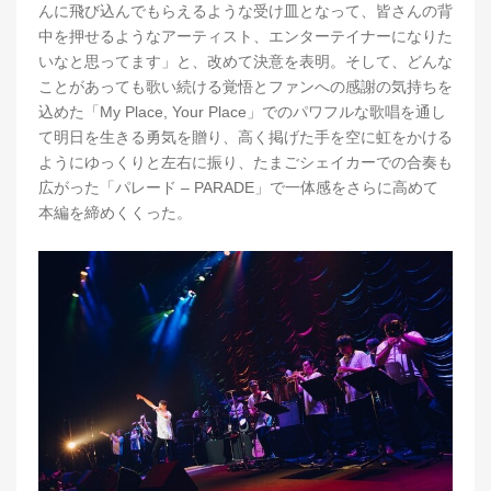
んに飛び込んでもらえるような受け皿となって、皆さんの背
中を押せるようなアーティスト、エンターテイナーになりた
いなと思ってます」と、改めて決意を表明。そして、どんな
ことがあっても歌い続ける覚悟とファンへの感謝の気持ちを
込めた「My Place, Your Place」でのパワフルな歌唱を通し
て明日を生きる勇気を贈り、高く掲げた手を空に虹をかける
ようにゆっくりと左右に振り、たまごシェイカーでの合奏も
広がった「パレード – PARADE」で一体感をさらに高めて
本編を締めくくった。