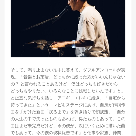
そして、鳴り止まない拍手に答えて、ダブルアンコールが実
現。「音楽とお芝居、どっちかに絞った方がいいんじゃない
の？ と言われることあるけど、僕はどっちも好きだから、
どっちもやりたい。いろんなことに挑戦したいんです」と」
と正直な気持ちを話し、アコギ、エレキに続き、「自宅から
持ってきた」というエレピをステージにあげ、自身が作詞作
曲を手がけた新曲「戻るまで」を弾き語りで初披露。「自分
の人生の中で失ったものもあれば、得たものもあって。この
曲はまだ未完成だけど、今の僕が、次にいくために描いた曲
でもあって。今の僕の現状報告です」と仕事や家族、仲間、