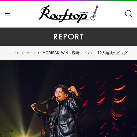
REPORT
トップ
レポート
MORISAKI WIN（森崎ウィン）、12人編成のビッグバンドとのワンマンライブ「MORISAKI WIN GIG」、熱いセッションで観客を魅了！