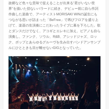
故郷など色々な意味で捉えることが出来る“君がいない世
界”を描いた切ないバラードに続き、デビュー前に自ら作詞
作曲した楽曲で、アーティストMORISAKI WINの誕生にも
つながる思いが詰まった「BeFree」で再びフロアを盛り上
げて、楽器の生演奏にこだわったライブに幕を下ろした。歌
とダンスだけでなく、アコギとエレキに加え、ピアノも自ら
演奏し、ファンク、ソウル、R&B、アシッドジャズ、ロッ
ク、ポップとあらゆるグルーヴを生み出すバンドアンサンブ
ルにひとときも目が離せないGIGとなっていた。