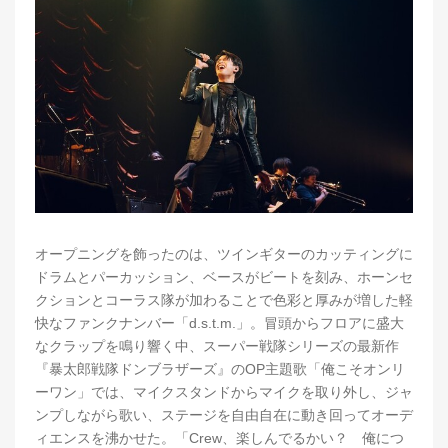
オープニングを飾ったのは、ツインギターのカッティングに
ドラムとパーカッション、ベースがビートを刻み、ホーンセ
クションとコーラス隊が加わることで色彩と厚みが増した軽
快なファンクナンバー「d.s.t.m.」。冒頭からフロアに盛大
なクラップを鳴り響く中、スーパー戦隊シリーズの最新作
『暴太郎戦隊ドンブラザーズ』のOP主題歌「俺こそオンリ
ーワン」では、マイクスタンドからマイクを取り外し、ジャ
ンプしながら歌い、ステージを自由自在に動き回ってオーデ
ィエンスを沸かせた。「Crew、楽しんでるかい？ 俺につ