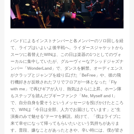
バンドによるインストナンバーと各メンバーのソロ回しを経
て、ライブはいよいよ後半戦へ。ライダースジャケットから
スーツに着替えたWINは、この日は楽器の1つとしてのヴォ
ーカルに集中していたが、グルーヴィーなアシッドジャズナ
ンバー「WonderLand」で、ダンスを解禁。オーディエンス
がクラップとジャンプを繰り広げた「BeFree」や、彼の飛
行機好きが反映されたフリでフロアが一体となった「Fly
with me」で再びギアが入り、熱気はさらに上昇。ホーン隊
もステップを踏んだブギーファンク「Me, Myself and I」
で、自分自身を愛そうというメッセージを投げかけたところ
で、WINは「今日は全部、人力でお届けしています」と“生
演奏のみで魅せる”テーマを解説。続けて、「僕はライブに
来て幸せになって帰ってもらいたいという気持ちがありま
す。普段、嫌なことがあったときや、辛い時には、僕が皆さ