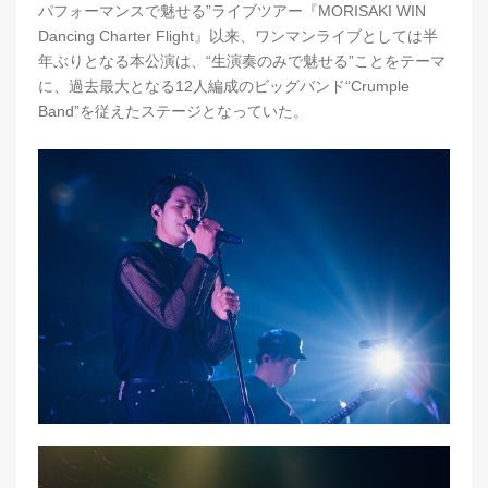
パフォーマンスで魅せる”ライブツアー『MORISAKI WIN
Dancing Charter Flight』以来、ワンマンライブとしては半
年ぶりとなる本公演は、“生演奏のみで魅せる”ことをテーマ
に、過去最大となる12人編成のビッグバンド“Crumple
Band”を従えたステージとなっていた。