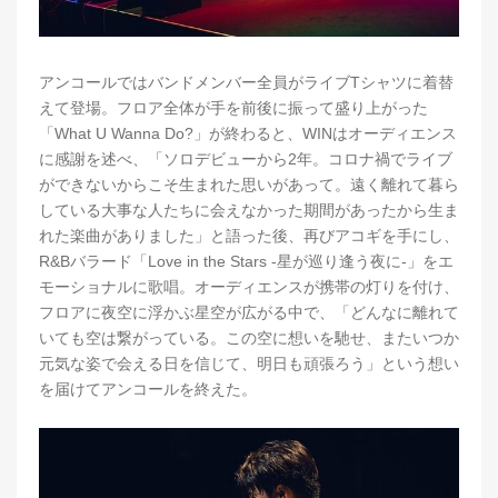
アンコールではバンドメンバー全員がライブTシャツに着替
えて登場。フロア全体が手を前後に振って盛り上がった
「What U Wanna Do?」が終わると、WINはオーディエンス
に感謝を述べ、「ソロデビューから2年。コロナ禍でライブ
ができないからこそ生まれた思いがあって。遠く離れて暮ら
している大事な人たちに会えなかった期間があったから生ま
れた楽曲がありました」と語った後、再びアコギを手にし、
R&Bバラード「Love in the Stars -星が巡り逢う夜に-」をエ
モーショナルに歌唱。オーディエンスが携帯の灯りを付け、
フロアに夜空に浮かぶ星空が広がる中で、「どんなに離れて
いても空は繋がっている。この空に想いを馳せ、またいつか
元気な姿で会える日を信じて、明日も頑張ろう」という想い
を届けてアンコールを終えた。