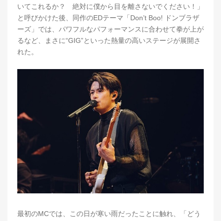
いてこれるか？ 絶対に僕から目を離さないでください！」
と呼びかけた後、同作のEDテーマ「Don’t Boo! ドンブラザ
ーズ」では、パワフルなパフォーマンスに合わせて拳が上が
るなど、まさに“GIG”といった熱量の高いステージが展開さ
れた。
最初のMCでは、この日が寒い雨だったことに触れ、「どう