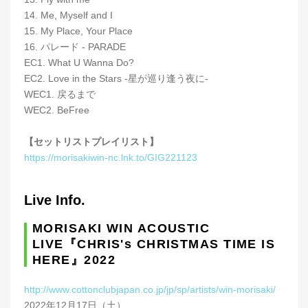
14. Me, Myself and I
15. My Place, Your Place
16. パレード - PARADE
EC1. What U Wanna Do?
EC2. Love in the Stars -星が巡り逢う夜に-
WEC1. 戻るまで
WEC2. BeFree
【セットリストプレイリスト】
https://morisakiwin-nc.lnk.to/GIG221123
Live Info.
MORISAKI WIN ACOUSTIC
LIVE『CHRIS's CHRISTMAS TIME IS
HERE』2022
http://www.cottonclubjapan.co.jp/jp/sp/artists/win-morisaki/
2022年12月17日（土）