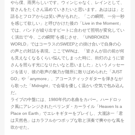
やら僕、雨男らしいです。ウィンじゃなく、レインとして、
皆さんをたくさん温めていきたいと思います。あははは」と
語るとフロアからは笑い声がもれた。「この瞬間、一分一秒
を感じて欲しい」と呼びかけた後の「Live in the Moment」
では、バンドが繰り出すビートに合わせて照明が変化してい
く演出で“今、この瞬間”を感じさせ、「UNBROKEN
WORLD」ではコーラスのSWEEPとの掛け合いで自身の心
の声との対話を表現。ここでWINは、「皆さんが目の前が何
も見えなくなるくらい悩んでしまった時に、街灯のように皆
さんを照らす光になりたいなと思いました」というメッセー
ジを送り、彼の歌声の魅力が随所に散りばめられた「JUST
GO」や「anymore」、アコースティックギターを弾きなが
ら歌った「Midnight」で会場を優しく温かい空気で包み込ん
だ。
ライブの中盤には、1980年代の名曲をカバー。ハードロッ
ク風にアレンジされたベリンダ・カーライル「Heaven Is a
Place on Earth」でエレキギターをプレイし、大瀧詠一「君
は天然色」はカラフルかつポップな歌と演奏で爽やかな風を
吹かせた。