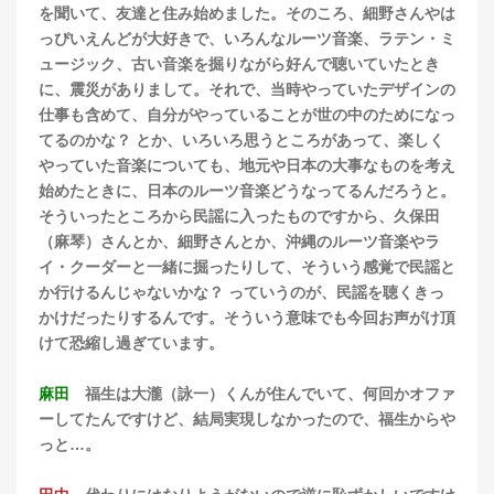
を聞いて、友達と住み始めました。そのころ、細野さんやは
っぴいえんどが大好きで、いろんなルーツ音楽、ラテン・ミ
ュージック、古い音楽を掘りながら好んで聴いていたとき
に、震災がありまして。それで、当時やっていたデザインの
仕事も含めて、自分がやっていることが世の中のためになっ
てるのかな？ とか、いろいろ思うところがあって、楽しく
やっていた音楽についても、地元や日本の大事なものを考え
始めたときに、日本のルーツ音楽どうなってるんだろうと。
そういったところから民謡に入ったものですから、久保田
（麻琴）さんとか、細野さんとか、沖縄のルーツ音楽やラ
イ・クーダーと一緒に掘ったりして、そういう感覚で民謡と
か行けるんじゃないかな？ っていうのが、民謡を聴くきっ
かけだったりするんです。そういう意味でも今回お声がけ頂
けて恐縮し過ぎています。
麻田
福生は大瀧（詠一）くんが住んでいて、何回かオファ
ーしてたんですけど、結局実現しなかったので、福生からや
っと…。