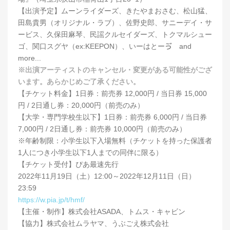
【出演予定】ムーンライダーズ、きたやまおさむ、松山猛、
田島貴男（オリジナル・ラブ）、佐野史郎、サニーデイ・サ
ービス、久保田麻琴、民謡クルセイダーズ、トクマルシュー
ゴ、関口スグヤ（ex:KEEPON）、いーはとーゔ and
more...
※出演アーティストのキャンセル・変更が
ある可能性がござ
います。あらかじめご了承ください。
【チケット料金】1日券：前売券 12,000円 / 当日券 15,000
円 / 2日通し券：20,000円（前売のみ）
【大学・専門学校生以下】1日券：前売券 6,000円 / 当日券
7,000円 / 2日通し券：前売券 10,000円（前売のみ）
※年齢制限：小学生以下入場無料（チケットを持った保護者
1人につき小学生以下1人までの同伴に限る）
【チケット受付】ぴあ最速先行
2022年11月19日（土）12:00～2022年12月11日（日）
23:59
https://w.pia.jp/t/hmf/
【主催・制作】株式会社ASADA、トムス・キャビン
【協力】株式会社ムラヤマ、うぶごえ株式会社