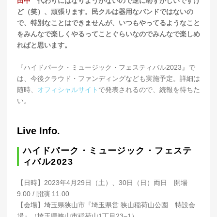
田中
代わりにはなりようがないので逆に恥ずかしいですけ
ど（笑）、頑張ります。民クルは器用なバンドではないの
で、特別なことはできませんが、いつもやってるようなこと
をみんなで楽しくやるってことぐらいなのでみんなで楽しめ
ればと思います。
『ハイドパーク・ミュージック・フェスティバル2023』で
は、今後クラウド・ファンディングなども実施予定。詳細は
随時、
オフィシャルサイト
で発表されるので、続報を待ちた
い。
Live Info.
ハイドパーク・ミュージック・フェステ
ィバル2023
【日時】2023年4月29日（土）、30日（日）両日 開場
9:00 / 開演 11:00
【会場】埼玉県狭山市『埼玉県営 狭山稲荷山公園 特設会
場』（埼玉県狭山市稲荷山1丁目23−1）