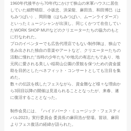
1960年代後半から70年代にかけて狭山の米軍ハウスに居住
していた細野晴臣、小坂忠、洪栄龍、麻田浩、和田博巳（は
ちみつぱい）、岡田徹（はちみつぱい、ムーンライダーズ）
といったミュージシャンが出演し、同じくかつて在住してい
たWORK SHOP MU!!などのクリエーターたちの協力のもと
に行なわれた。
プロのイベンターでも広告代理店でもない制作陣は、狭山で
生み出された独自の音楽やアートなど、クリエーターたちの
活動に憧れた“当時の少年たち”や地元の有志たちであり、地
元民に愛される美しい稲荷山公園の景観を保つための資金援
助を目的としたべネフィット・コンサートとしても注目を集
めた。
数々の伝説を残したフェスながら、資金難など様々な理由か
ら3回目以降の開催は見送られることとなったが、来春、遂
に復活することとなった。
制作会見には、『ハイドパーク・ミュージック・フェスティ
バル2023』実行委員会 委員長の麻田浩が登場。冒頭、麻田
よりフェス復活の経緯が語られた。