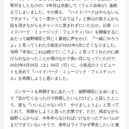
寄付をしたものの、2年目は失敗して（フェス自体が）途絶
えてしまいました。その後も、『ハイドパークはやらないん
ですか？』『もう一度やってみては？』と狭山の皆さんから
話を頂きながらもチャンスに恵まれずにいたなか、以前〈ハ
イドパーク・ミュージック・フェスティバル〉を開催するに
あたって細野晴臣と同じく最初に声をかけ、『一緒にやろう
よ』と言ってくれた小坂忠が2022年4月に亡くなりました。
当時『本当にこれは続けていこうよ』と言ってくれたのに続
けられなかったことが僕のなかで負い目になっていたので、
2023年4月29日（土）30日（日）に、小坂忠のトリビュー
トも含めて『ハイドパーク・ミュージック・フェスティバ
ル』を再開しようと思いました。
コンサートを再開するにあたって、細野晴臣にも会いまし
て『忠が亡くなったので再開したいんだけど』と話したとこ
ろ、彼も『いいんじゃないの？ やりましょうよ』と言って
くれて、再開をしようと思った次第です。ただ、残念ながら
細野くんからは、今年作らなければいけなかったアルバムが
まだできていないそうで、来年はライブせず専念したいと連