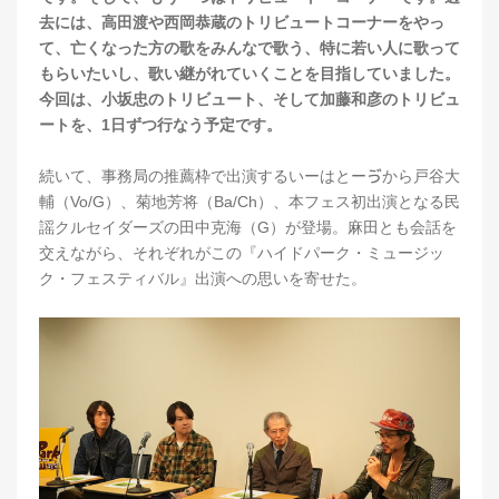
去には、高田渡や西岡恭蔵のトリビュートコーナーをやっ
て、亡くなった方の歌をみんなで歌う、特に若い人に歌って
もらいたいし、歌い継がれていくことを目指していました。
今回は、小坂忠のトリビュート、そして加藤和彦のトリビュ
ートを、1日ずつ行なう予定です。
続いて、事務局の推薦枠で出演するいーはとーゔから戸谷大
輔（Vo/G）、菊地芳将（Ba/Ch）、本フェス初出演となる民
謡クルセイダーズの田中克海（G）が登場。麻田とも会話を
交えながら、それぞれがこの『ハイドパーク・ミュージッ
ク・フェスティバル』出演への思いを寄せた。