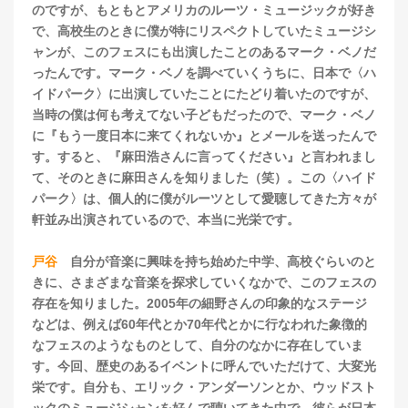
のですが、もともとアメリカのルーツ・ミュージックが好き
で、高校生のときに僕が特にリスペクトしていたミュージシ
ャンが、このフェスにも出演したことのあるマーク・ベノだ
ったんです。マーク・ベノを調べていくうちに、日本で〈ハ
イドパーク〉に出演していたことにたどり着いたのですが、
当時の僕は何も考えてない子どもだったので、マーク・ベノ
に『もう一度日本に来てくれないか』とメールを送ったんで
す。すると、『麻田浩さんに言ってください』と言われまし
て、そのときに麻田さんを知りました（笑）。この〈ハイド
パーク〉は、個人的に僕がルーツとして愛聴してきた方々が
軒並み出演されているので、本当に光栄です。
戸谷
自分が音楽に興味を持ち始めた中学、高校ぐらいのと
きに、さまざまな音楽を探求していくなかで、このフェスの
存在を知りました。2005年の細野さんの印象的なステージ
などは、例えば60年代とか70年代とかに行なわれた象徴的
なフェスのようなものとして、自分のなかに存在していま
す。今回、歴史のあるイベントに呼んでいただけて、大変光
栄です。自分も、エリック・アンダーソンとか、ウッドスト
ックのミュージシャンを好んで聴いてきた中で、彼らが日本