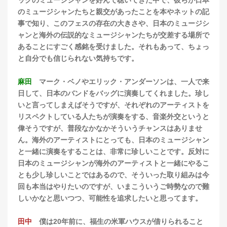
のミュージシャンたちと親交があったことを本やネットの記
事で知り、このフェスの存在の大きさや、日本のミュージシ
ャンと海外の伝説的なミュージシャンたちが交差する場所で
あることにすごく感銘を受けました。それもあって、ちょっ
と自分でも信じられない気持ちです。
麻田
マーク・ベノやエリック・アンダーソンは、一人で来
日して、日本のバンドをバッグに演奏してくれました。珍し
いと言ってしまえばそうですが、それぞれのアーティストを
リスペクトしている人たちが演奏をする、音楽外交というと
偉そうですが、普段なかなかそういうチャンスはありませ
ん。海外のアーティストにとっても、日本のミュージシャン
と一緒に演奏をすることは、非常に珍しいことです。反対に
日本のミュージシャンが海外のアーティストと一緒にやるこ
とも少し珍しいことではあるので、そういった取り組みは今
回も本当はやりたいのですが、いまこういうご時勢なので難
しいかなと思いつつ、可能性を追求したいと思ってます。
田中
僕は20年前に、福生の米軍ハウスが借りられること