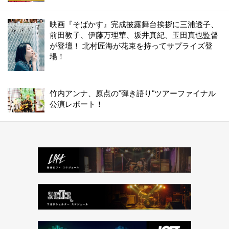
映画『そばかす』完成披露舞台挨拶に三浦透子、
前田敦子、伊藤万理華、坂井真紀、玉田真也監督
が登壇！ 北村匠海が花束を持ってサプライズ登
場！
竹内アンナ、原点の"弾き語り"ツアーファイナル
公演レポート！