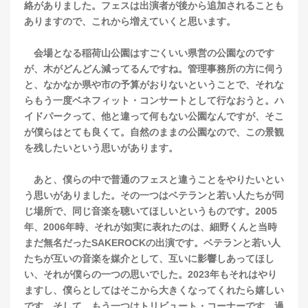
絡がありました。フェスは出演者が後から追加されることも
ありますので、これから増えていくと思います。
会場となる稲荷山公園はすごくいい県営の公園なのです
が、木がどんどん減ってるんですね。管理事務所の方に伺う
と、なかなか県や市の予算がおりないということで、それな
らもう一度ベネフィット・コンサートとして行なおうと。ハ
イドパークって、他と違って何もない公園なんですが、そこ
が僕らはとても良くて。自然のままの公園なので、この景観
を残したいという思いがあります。
あと、僕らの中で普通のフェスと違うことをやりたいとい
う思いがありました。その一つはベテランと若い人たちが同
じ場所で、同じ音楽を聴いてほしいというものです。2005
年、2006年時、それが如実に表れたのは、細野くんと当時
まだ無名だったSAKEROCKの出演です。ベテランと若い人
たちが互いの音楽を媒介として、互いに影響しあってほし
い、それが僕らの一つの思いでした。2023年もそれはやり
ますし、僕らとしてはそこから大きくなってくれたら嬉しい
です。そして、もう一つはトリビュート・コーナーです。過