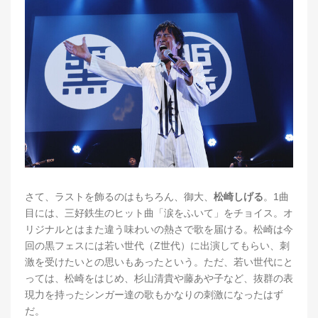
さて、ラストを飾るのはもちろん、御大、
松崎しげる
。1曲
目には、三好鉄生のヒット曲「涙をふいて」をチョイス。オ
リジナルとはまた違う味わいの熱さで歌を届ける。松崎は今
回の黒フェスには若い世代（Z世代）に出演してもらい、刺
激を受けたいとの思いもあったという。ただ、若い世代にと
っては、松崎をはじめ、杉山清貴や藤あや子など、抜群の表
現力を持ったシンガー達の歌もかなりの刺激になったはず
だ。