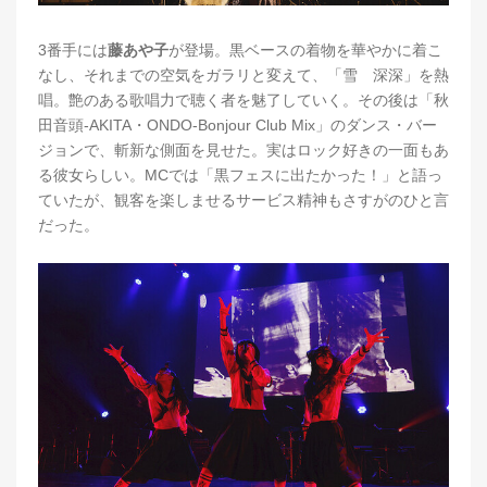
3番手には
藤あや子
が登場。黒ベースの着物を華やかに着こ
なし、それまでの空気をガラリと変えて、「雪 深深」を熱
唱。艶のある歌唱力で聴く者を魅了していく。その後は「秋
田音頭-AKITA・ONDO-Bonjour Club Mix」のダンス・バー
ジョンで、斬新な側面を見せた。実はロック好きの一面もあ
る彼女らしい。MCでは「黒フェスに出たかった！」と語っ
ていたが、観客を楽しませるサービス精神もさすがのひと言
だった。