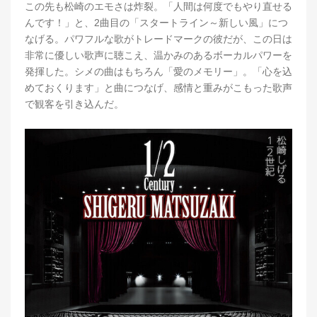
この先も松崎のエモさは炸裂。「人間は何度でもやり直せる
んです！」と、2曲目の「スタートライン～新しい風」につ
なげる。パワフルな歌がトレードマークの彼だが、この日は
非常に優しい歌声に聴こえ、温かみのあるボーカルパワーを
発揮した。シメの曲はもちろん「愛のメモリー」。「心を込
めておくります」と曲につなげ、感情と重みがこもった歌声
で観客を引き込んだ。