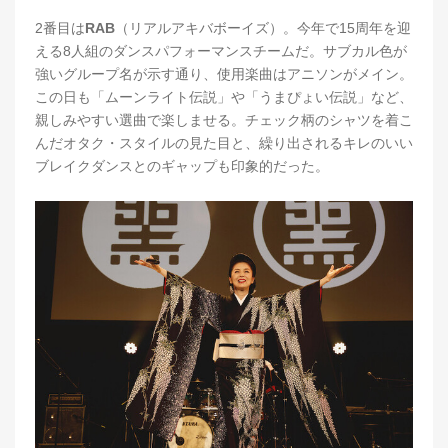
2番目は
RAB
（リアルアキバボーイズ）。今年で15周年を迎
える8人組のダンスパフォーマンスチームだ。サブカル色が
強いグループ名が示す通り、使用楽曲はアニソンがメイン。
この日も「ムーンライト伝説」や「うまぴょい伝説」など、
親しみやすい選曲で楽しませる。チェック柄のシャツを着こ
んだオタク・スタイルの見た目と、繰り出されるキレのいい
ブレイクダンスとのギャップも印象的だった。