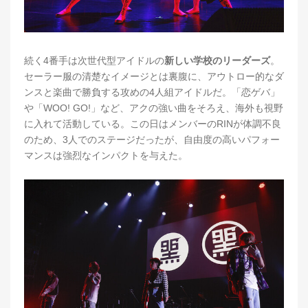
続く4番手は次世代型アイドルの
新しい学校のリーダーズ
。
セーラー服の清楚なイメージとは裏腹に、アウトロー的なダ
ンスと楽曲で勝負する攻めの4人組アイドルだ。「恋ゲバ」
や「WOO! GO!」など、アクの強い曲をそろえ、海外も視野
に入れて活動している。この日はメンバーのRINが体調不良
のため、3人でのステージだったが、自由度の高いパフォー
マンスは強烈なインパクトを与えた。