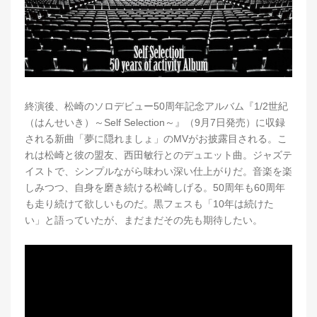
終演後、松崎のソロデビュー50周年記念アルバム『1/2世紀
（はんせいき）～Self Selection～』（9月7日発売）に収録
される新曲「夢に隠れましょ」のMVがお披露目される。こ
れは松崎と彼の盟友、西田敏行とのデュエット曲。ジャズテ
イストで、シンプルながら味わい深い仕上がりだ。音楽を楽
しみつつ、自身を磨き続ける松崎しげる。50周年も60周年
も走り続けて欲しいものだ。黒フェスも「10年は続けた
い」と語っていたが、まだまだその先も期待したい。