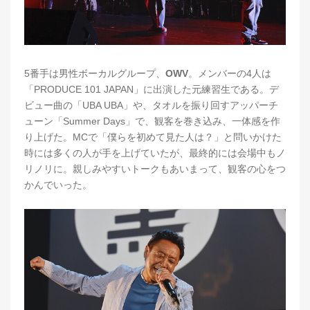
5番手は男性ボーカルグループ、
OWV
。メンバーの4人は
「PRODUCE 101 JAPAN」に出演した元練習生である。デ
ビュー曲の「UBA UBA」や、タオルを振り回すアッパーチ
ューン「Summer Days」で、観客を巻き込み、一体感を作
り上げた。MCで「僕らを初めて見た人は？」と問いかけた
時には多くの人が手を上げていたが、最終的には会場中もノ
リノリに。親しみやすいトークもあいまって、観客の心をつ
かんでいった。