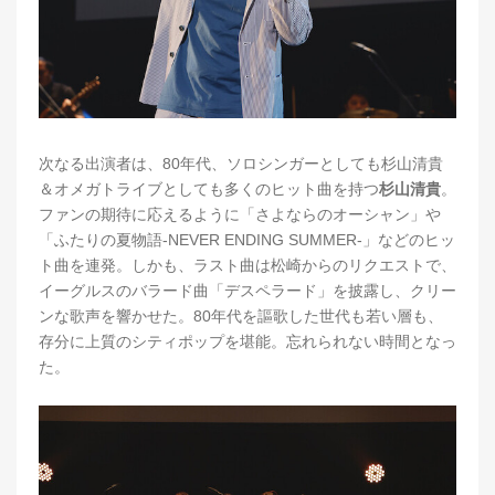
次なる出演者は、80年代、ソロシンガーとしても杉山清貴
＆オメガトライブとしても多くのヒット曲を持つ
杉山清貴
。
ファンの期待に応えるように「さよならのオーシャン」や
「ふたりの夏物語-NEVER ENDING SUMMER-」などのヒッ
ト曲を連発。しかも、ラスト曲は松崎からのリクエストで、
イーグルスのバラード曲「デスペラード」を披露し、クリー
ンな歌声を響かせた。80年代を謳歌した世代も若い層も、
存分に上質のシティポップを堪能。忘れられない時間となっ
た。