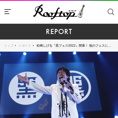
REPORT
トップ
レポート
松崎しげる『黒フェス2022』閉幕！ 他のフェスには味わえない"Z世代"から刺激を得る"G（ジジィ）世代"夢の共演！