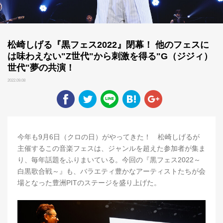
松崎しげる『黒フェス2022』閉幕！ 他のフェスに
は味わえない"Z世代"から刺激を得る"G（ジジィ）
世代"夢の共演！
2022.09.08
今年も9月6日（クロの日）がやってきた！ 松崎しげるが
主催するこの音楽フェスは、ジャンルを超えた参加者が集ま
り、毎年話題をふりまいている。今回の『黒フェス2022～
白黒歌合戦～』も、バラエティ豊かなアーティストたちが会
場となった豊洲PITのステージを盛り上げた。