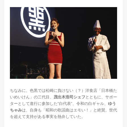
ちなみに、色黒では松崎に負けない（？）洋食店「日本橋た
いめいけん」の三代目、
茂出木浩司シェフ
とともに、サポー
ターとして進行に参加した“白代表”、令和の白ギャル、
ゆう
ちゃみ
は、自身も「昭和の歌謡曲はエモい！」と絶賛。世代
を超えて支持がある事実を熱弁していた。