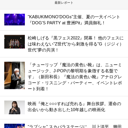
最新レポート
"KABUKIMONO'DOGs"主催、夏の一大イベント
『DOG'S PARTY at 豊洲Pit』満員御礼！
松崎しげる『黒フェス2022』閉幕！ 他のフェスに
は味わえない"Z世代"から刺激を得る"G（ジジィ）
世代"夢の共演！
「チューリップ『魔法の黄色い靴』は、ニューミ
ュージック、J-POPの黎明期を象徴する名盤で
す」（新田和長）『魔法の黄色い靴』アナログレ
コード・リスニング・パーティー、イベントレポ
ート到着！
映画『俺と○○○すれば売れる』舞台挨拶。運命の
出会いから動き出した10年越しの映画化
"ラブシャ" スカパラステージに、川上洋平、幾田