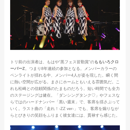
トリ前の出演者は、もはや“黒フェス皆勤賞”の
ももいろクロ
ーバーZ
。つまり8年連続の参加となる。メンバーカラーの
ペンライトが揺れる中、メンバー4人が姿を現した。瞬く間
に熱い空間が広がる。まさにホームともいえる雰囲気だ。こ
れも松崎との信頼関係のたまものだろう。短い時間でも全力
のステージングは健在。「ダンシングタンク♡」やフェスな
らではのハードナンバー「黒い週末」で、客席を揺さぶって
いく。ラスト曲の「走れ！-ZZ ver-」でも、客席を煽りなが
らとびきりの笑顔をふりまく彼女達には、貫禄すら感じた。