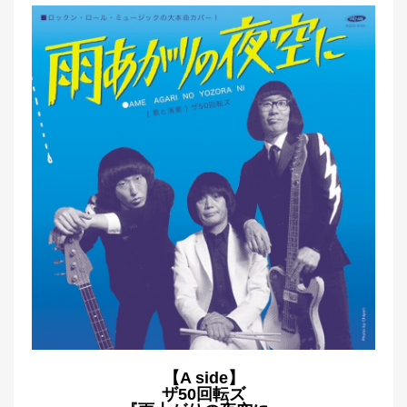
【A side】
ザ50回転ズ