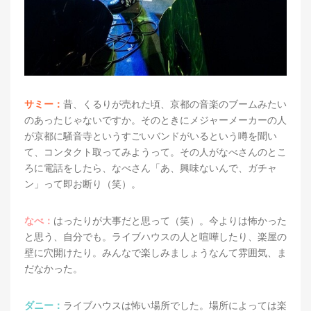
サミー：
昔、くるりが売れた頃、京都の音楽のブームみたい
のあったじゃないですか。そのときにメジャーメーカーの人
が京都に騒音寺というすごいバンドがいるという噂を聞い
て、コンタクト取ってみようって。その人がなべさんのとこ
ろに電話をしたら、なべさん「あ、興味ないんで、ガチャ
ン」って即お断り（笑）。
なべ：
はったりが大事だと思って（笑）。今よりは怖かった
と思う、自分でも。ライブハウスの人と喧嘩したり、楽屋の
壁に穴開けたり。みんなで楽しみましょうなんて雰囲気、ま
だなかった。
ダニー：
ライブハウスは怖い場所でした。場所によっては楽