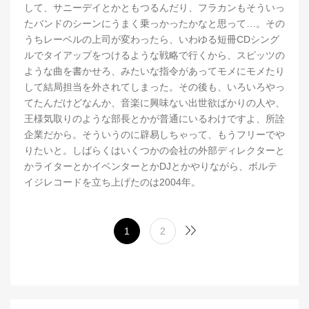
して、サニーデイとかともつるんだり、フラカンもそういっ
たバンドのシーンにうまく乗っかったかなと思って…。その
うちレーベルの上司が変わったら、いわゆる短冊CDシング
ルでタイアップをつけるような戦略で行くから、スピッツの
ような曲を書かせろ、みたいな指令があってモメにモメたり
して結局担当を外されてしまった。その後も、いろいろやっ
てたんだけどなんか、音楽に興味ない出世欲ばかりの人や、
王様気取りのような部長とかが普通にいるわけですよ、所詮
企業だから。そういうのに辟易しちゃって、もうフリーでや
りたいと。しばらくはいくつかの会社の外部ディレクターと
かライターとかイベンターとかDJとかやりながら、ボルテ
イジレコードを立ち上げたのは2004年。
1
2