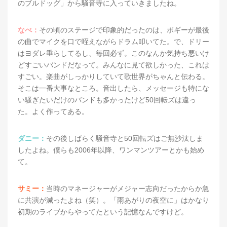
のブルドッグ」から騒音寺に入っていきましたね。
なべ：
その頃のステージで印象的だったのは、ボギーが最後
の曲でマイクを口で咥えながらドラム叩いてた。で、ドリー
はヨダレ垂らしてるし、毎回必ず。このなんか気持ち悪いけ
どすごいバンドだなって。みんなに見て欲しかった、これは
すごい。楽曲がしっかりしていて歌世界がちゃんと伝わる。
そこは一番大事なところ。音出したら、メッセージも特にな
い騒ぎたいだけのバンドも多かったけど50回転ズは違っ
た。よく作ってある。
ダニー：
その後しばらく騒音寺と50回転ズはご無沙汰しま
したよね。僕らも2006年以降、ワンマンツアーとかも始め
て。
サミー：
当時のマネージャーがメジャー志向だったからか急
に共演が減ったよね（笑）。「雨あがりの夜空に」はかなり
初期のライブからやってたという記憶なんですけど。