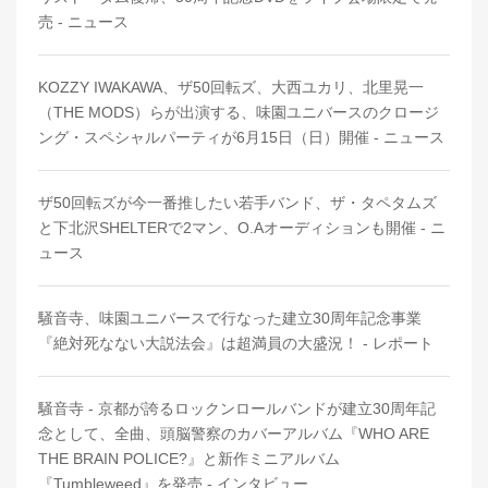
売 - ニュース
KOZZY IWAKAWA、ザ50回転ズ、大西ユカリ、北里晃一
（THE MODS）らが出演する、味園ユニバースのクロージ
ング・スペシャルパーティが6月15日（日）開催 - ニュース
ザ50回転ズが今一番推したい若手バンド、ザ・タペタムズ
と下北沢SHELTERで2マン、O.Aオーディションも開催 - ニ
ュース
騒音寺、味園ユニバースで行なった建立30周年記念事業
『絶対死なない大説法会』は超満員の大盛況！ - レポート
騒音寺 - 京都が誇るロックンロールバンドが建立30周年記
念として、全曲、頭脳警察のカバーアルバム『WHO ARE
THE BRAIN POLICE?』と新作ミニアルバム
『Tumbleweed』を発売 - インタビュー