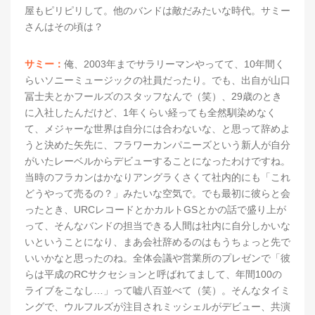
屋もピリピリして。他のバンドは敵だみたいな時代。サミー
さんはその頃は？
サミー：
俺、2003年までサラリーマンやってて、10年間く
らいソニーミュージックの社員だったり。でも、出自が山口
冨士夫とかフールズのスタッフなんで（笑）、29歳のとき
に入社したんだけど、1年くらい経っても全然馴染めなく
て、メジャーな世界は自分には合わないな、と思って辞めよ
うと決めた矢先に、フラワーカンパニーズという新人が自分
がいたレーベルからデビューすることになったわけですね。
当時のフラカンはかなりアングラくさくて社内的にも「これ
どうやって売るの？」みたいな空気で。でも最初に彼らと会
ったとき、URCレコードとかカルトGSとかの話で盛り上が
って、そんなバンドの担当できる人間は社内に自分しかいな
いということになり、まあ会社辞めるのはもうちょっと先で
いいかなと思ったのね。全体会議や営業所のプレゼンで「彼
らは平成のRCサクセションと呼ばれてまして、年間100の
ライブをこなし…」って嘘八百並べて（笑）。そんなタイミ
ングで、ウルフルズが注目されミッシェルがデビュー、共演