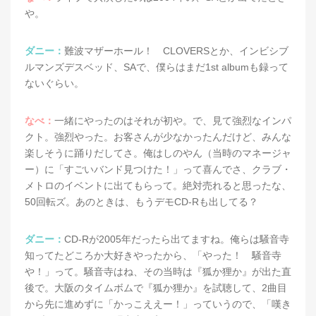
や。
ダニー：
難波マザーホール！ CLOVERSとか、インビシブ
ルマンズデスベッド、SAで、僕らはまだ1st albumも録って
ないぐらい。
なべ：
一緒にやったのはそれが初や。で、見て強烈なインパ
クト。強烈やった。お客さんが少なかったんだけど、みんな
楽しそうに踊りだしてさ。俺はしのやん（当時のマネージャ
ー）に「すごいバンド見つけた！」って喜んでさ、クラブ・
メトロのイベントに出てもらって。絶対売れると思ったな、
50回転ズ。あのときは、もうデモCD-Rも出してる？
ダニー：
CD-Rが2005年だったら出てますね。俺らは騒音寺
知ってたどころか大好きやったから、「やった！ 騒音寺
や！」って。騒音寺はね、その当時は『狐か狸か』が出た直
後で。大阪のタイムボムで『狐か狸か』を試聴して、2曲目
から先に進めずに「かっこええー！」っていうので、「嘆き