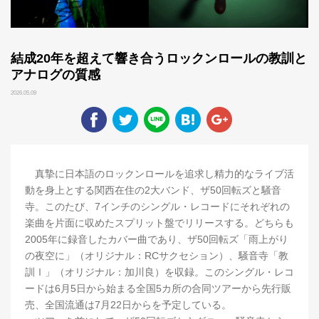
結成20年を超えて響き合うロックンロールの教訓と
アナログの質感
2026.05.09
真摯に日本語のロックンロールを追求し精力的なライブ活
動を身上とする関西在住の2大バンド、ザ50回転ズと騒音
寺。このたび、7インチのシングル・レコードにそれぞれの
楽曲を片面に収めたスプリット盤でリリースする。どちらも
2005年に録音したカバー曲であり、ザ50回転ズ「雨上がり
の夜空に」（オリジナル：RCサクセション）、騒音寺「教
訓Ⅰ」（オリジナル：加川良）を収録。このシングル・レコ
ードは6月5日から始まる全国5カ所の合同ツアーから先行販
売、全国流通は7月22日からを予定している。