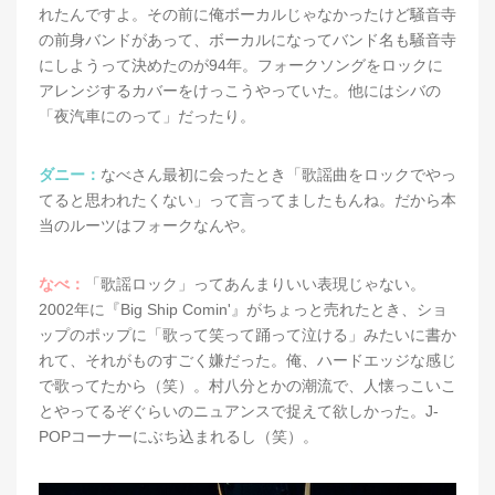
れたんですよ。その前に俺ボーカルじゃなかったけど騒音寺
の前身バンドがあって、ボーカルになってバンド名も騒音寺
にしようって決めたのが94年。フォークソングをロックに
アレンジするカバーをけっこうやっていた。他にはシバの
「夜汽車にのって」だったり。
ダニー：
なべさん最初に会ったとき「歌謡曲をロックでやっ
てると思われたくない」って言ってましたもんね。だから本
当のルーツはフォークなんや。
なべ：
「歌謡ロック」ってあんまりいい表現じゃない。
2002年に『Big Ship Comin'』がちょっと売れたとき、ショ
ップのポップに「歌って笑って踊って泣ける」みたいに書か
れて、それがものすごく嫌だった。俺、ハードエッジな感じ
で歌ってたから（笑）。村八分とかの潮流で、人懐っこいこ
とやってるぞぐらいのニュアンスで捉えて欲しかった。J-
POPコーナーにぶち込まれるし（笑）。