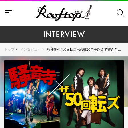
INTERVIEW
トップ
インタビュー
騒音寺×ザ50回転ズ - 結成20年を超えて響き合うロックンロールの教訓とアナログの質感