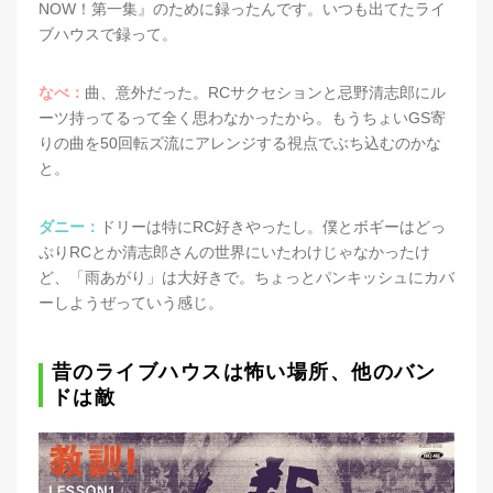
NOW！第一集』のために録ったんです。いつも出てたライ
ブハウスで録って。
なべ：
曲、意外だった。RCサクセションと忌野清志郎にル
ーツ持ってるって全く思わなかったから。もうちょいGS寄
りの曲を50回転ズ流にアレンジする視点でぶち込むのかな
と。
ダニー：
ドリーは特にRC好きやったし。僕とボギーはどっ
ぷりRCとか清志郎さんの世界にいたわけじゃなかったけ
ど、「雨あがり」は大好きで。ちょっとパンキッシュにカバ
ーしようぜっていう感じ。
昔のライブハウスは怖い場所、他のバン
ドは敵