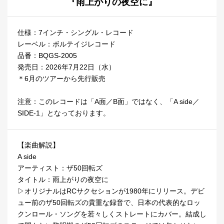
『雨上がりの夜空に』
仕様：7インチ・シングル・レコード
レーベル：ボルテイジレコード
品番：BQGS-2005
発売日：2026年7月22日（水）
＊6月のツアーから先行販売
注意：このレコードは「A面／B面」ではなく、「A side／
SIDE-1」となっております。
【楽曲解説】
A side
アーティスト：ザ50回転ズ
タイトル：雨上がりの夜空に
▷オリジナルはRCサクセションが1980年にリリース。デビ
ュー前のザ50回転ズの貴重な録音で、日本の代表的なロッ
クンロール・ソングを若々しくストレートにカバー。結成し