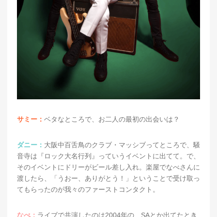
サミー：
ベタなところで、お二人の最初の出会いは？
ダニー：
大阪中百舌鳥のクラブ・マッシブってところで、騒
音寺は『ロック大名行列』っていうイベントに出てて。で、
そのイベントにドリーがビール差し入れ。楽屋でなべさんに
渡したら、「うおー、ありがとう！」ということで受け取っ
てもらったのが我々のファーストコンタクト。
なべ：
ライブで共演したのは2004年の、SAとか出てたとき