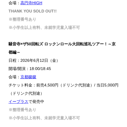
会場：
高円寺HIGH
THANK YOU SOLD OUT!!
※整理番号あり
※小学生以上有料、未就学児童入場不可
騒音寺×ザ50回転ズ ロックンロール大回転巡礼ツアー！～京
都編～
日程：2026年6月12日（金）
開場/開演：18:00/18:45
会場：
京都磔磔
チケット料金：前売4,500円（ドリンク代別途）/ 当日5,000円
（ドリンク代別途）
イープラス
で発売中
※整理番号あり
※小学生以上有料、未就学児童入場不可