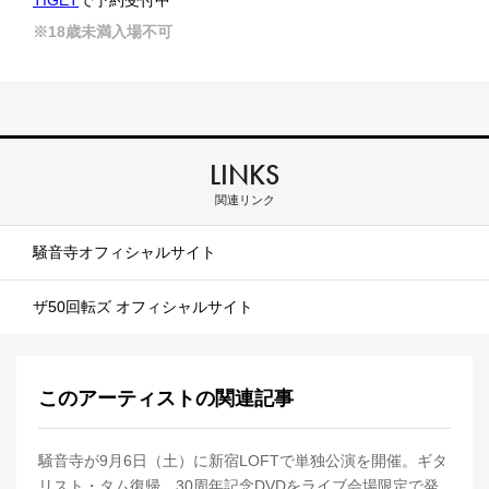
TIGET
で予約受付中
※18歳未満入場不可
LINKS
関連リンク
騒音寺オフィシャルサイト
ザ50回転ズ オフィシャルサイト
このアーティストの関連記事
騒音寺が9月6日（土）に新宿LOFTで単独公演を開催。ギタ
リスト・タム復帰、30周年記念DVDをライブ会場限定で発