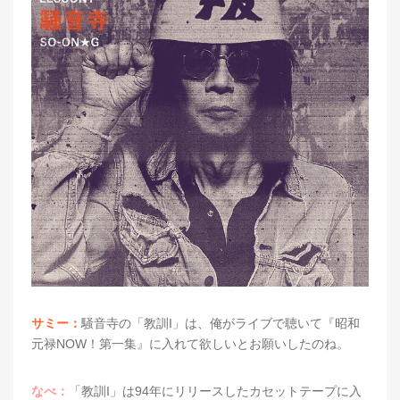
サミー：
騒音寺の「教訓I」は、俺がライブで聴いて『昭和
元禄NOW！第一集』に入れて欲しいとお願いしたのね。
なべ：
「教訓I」は94年にリリースしたカセットテープに入