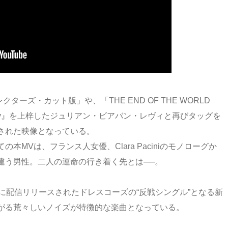
ィレクターズ・カット版」や、「THE END OF THE WORLD
 Baby』を上梓したジュリアン・ビアバン・レヴィと再びタッグを
された映像となっている。
MVは、フランス人女優、Clara Paciniのモノローグか
違う男性。二人の運命の行き着く先とは──。
に配信リリースされたドレスコーズの“反戦シングル”となる新
がる荒々しいノイズが特徴的な楽曲となっている。