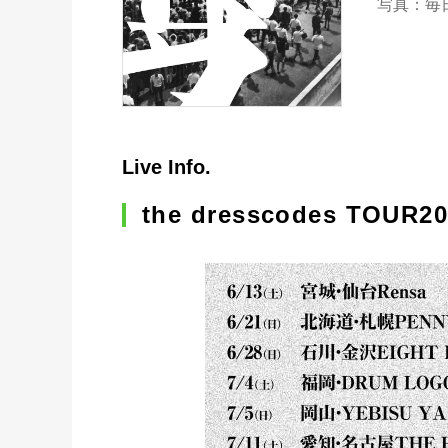
写真：毎日
Live Info.
the dresscodes T