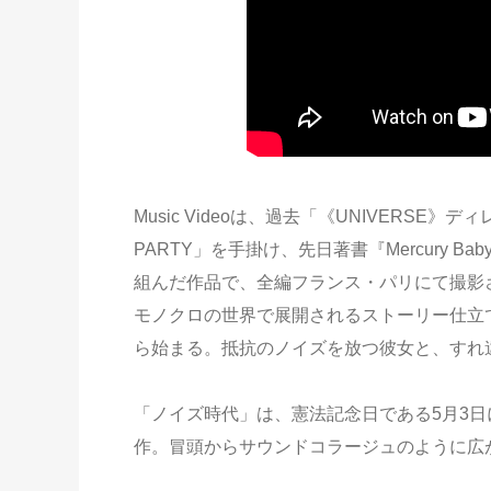
Music Videoは、過去「《UNIVERSE》デ
PARTY」を手掛け、先日著書『Mercury
組んだ作品で、全編フランス・パリにて撮影
モノクロの世界で展開されるストーリー仕立ての本
ら始まる。抵抗のノイズを放つ彼女と、すれ
「ノイズ時代」は、憲法記念日である5月3日
作。冒頭からサウンドコラージュのように広