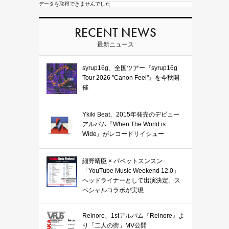
データを取得できませんでした
RECENT NEWS
最新ニュース
syrup16g、全国ツアー『syrup16g
Tour 2026 "Canon Feel"』を今秋開
催
Ykiki Beat、2015年発売のデビュー
アルバム『When The World is
Wide』がレコードリイシュー
細野晴臣 × パペットスンスン
「YouTube Music Weekend 12.0」
ヘッドライナーとして出演決定。ス
ペシャルコラボが実現
Reinore、1stアルバム『Reinore』よ
り「二人の街」MV公開