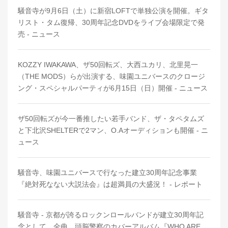
騒音寺が9月6日（土）に新宿LOFTで単独公演を開催。ギタ
リスト・タム復帰、30周年記念DVDをライブ会場限定で発
売 - ニュース
KOZZY IWAKAWA、ザ50回転ズ、大西ユカリ、北里晃一
（THE MODS）らが出演する、味園ユニバースのクロージ
ング・スペシャルパーティが6月15日（日）開催 - ニュース
ザ50回転ズが今一番推したい若手バンド、ザ・タペタムズ
と下北沢SHELTERで2マン、O.Aオーディションも開催 - ニ
ュース
騒音寺、味園ユニバースで行なった建立30周年記念事業
『絶対死なない大説法会』は超満員の大盛況！ - レポート
騒音寺 - 京都が誇るロックンロールバンドが建立30周年記
念として、全曲、頭脳警察のカバーアルバム『WHO ARE