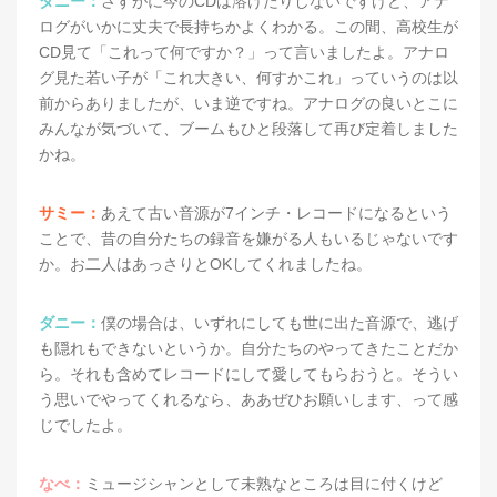
ダニー：
さすがに今のCDは溶けたりしないですけど、アナ
ログがいかに丈夫で長持ちかよくわかる。この間、高校生が
CD見て「これって何ですか？」って言いましたよ。アナロ
グ見た若い子が「これ大きい、何すかこれ」っていうのは以
前からありましたが、いま逆ですね。アナログの良いとこに
みんなが気づいて、ブームもひと段落して再び定着しました
かね。
サミー：
あえて古い音源が7インチ・レコードになるという
ことで、昔の自分たちの録音を嫌がる人もいるじゃないです
か。お二人はあっさりとOKしてくれましたね。
ダニー：
僕の場合は、いずれにしても世に出た音源で、逃げ
も隠れもできないというか。自分たちのやってきたことだか
ら。それも含めてレコードにして愛してもらおうと。そうい
う思いでやってくれるなら、ああぜひお願いします、って感
じでしたよ。
なべ：
ミュージシャンとして未熟なところは目に付くけど