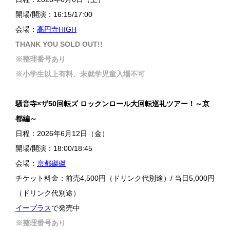
開場/開演：16:15/17:00
会場：
高円寺HIGH
THANK YOU SOLD OUT!!
※整理番号あり
※小学生以上有料、未就学児童入場不可
騒音寺×ザ50回転ズ ロックンロール大回転巡礼ツアー！～京
都編～
日程：2026年6月12日（金）
開場/開演：18:00/18:45
会場：
京都磔磔
チケット料金：前売4,500円（ドリンク代別途）/ 当日5,000円
（ドリンク代別途）
イープラス
で発売中
※整理番号あり