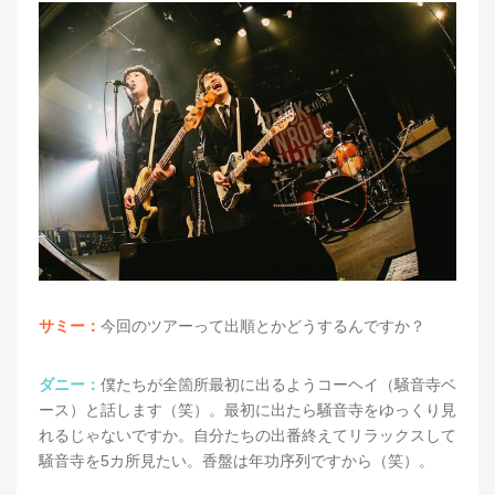
サミー：
今回のツアーって出順とかどうするんですか？
ダニー：
僕たちが全箇所最初に出るようコーヘイ（騒音寺ベ
ース）と話します（笑）。最初に出たら騒音寺をゆっくり見
れるじゃないですか。自分たちの出番終えてリラックスして
騒音寺を5カ所見たい。香盤は年功序列ですから（笑）。