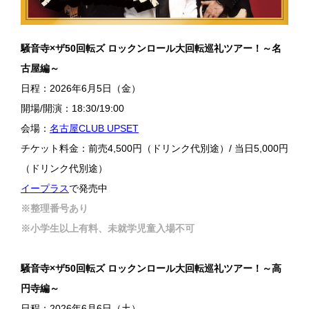
騒音寺×ザ50回転ズ ロックンロール大回転巡礼ツアー！～名
古屋編～
日程：2026年6月5日（金）
開場/開演：18:30/19:00
会場：
名古屋CLUB UPSET
チケット料金：前売4,500円（ドリンク代別途）/ 当日5,000円
（ドリンク代別途）
イープラス
で発売中
※整理番号あり
※小学生以上有料、未就学児童入場不可
騒音寺×ザ50回転ズ ロックンロール大回転巡礼ツアー！～高
円寺編～
日程：2026年6月6日（土）