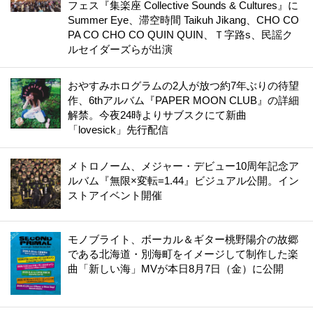
フェス『集楽座 Collective Sounds & Cultures』に
Summer Eye、滞空時間 Taikuh Jikang、CHO CO
PA CO CHO CO QUIN QUIN、Ｔ字路s、民謡ク
ルセイダーズらが出演
おやすみホログラムの2人が放つ約7年ぶりの待望
作、6thアルバム『PAPER MOON CLUB』の詳細
解禁。今夜24時よりサブスクにて新曲
「lovesick」先行配信
メトロノーム、メジャー・デビュー10周年記念ア
ルバム『無限×変転=1.44』ビジュアル公開。イン
ストアイベント開催
モノブライト、ボーカル＆ギター桃野陽介の故郷
である北海道・別海町をイメージして制作した楽
曲「新しい海」MVが本日8月7日（金）に公開