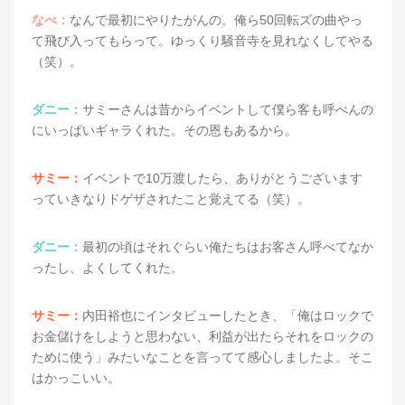
なべ：
なんで最初にやりたがんの。俺ら50回転ズの曲やっ
て飛び入ってもらって。ゆっくり騒音寺を見れなくしてやる
（笑）。
ダニー：
サミーさんは昔からイベントして僕ら客も呼べんの
にいっぱいギャラくれた。その恩もあるから。
サミー：
イベントで10万渡したら、ありがとうございます
っていきなりドゲザされたこと覚えてる（笑）。
ダニー：
最初の頃はそれぐらい俺たちはお客さん呼べてなか
ったし、よくしてくれた。
サミー：
内田裕也にインタビューしたとき、「俺はロックで
お金儲けをしようと思わない、利益が出たらそれをロックの
ために使う」みたいなことを言ってて感心しましたよ。そこ
はかっこいい。