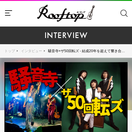
INTERVIEW
トップ
インタビュー
騒音寺×ザ50回転ズ - 結成20年を超えて響き合うロックンロールの教訓とアナログの質感