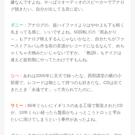
嫌なんですよね。やっぱりオーディオのスピーカーでアナロ
グ聴きたい。自分が出してる音に近い。
ダニー：
アナログの、超ハイファイよりはやや上も下も軽く
丸まってる感じ、いいですよね。50回転ズの「雨あがり
～」もアナログ映えするんじゃないかなと。自分たちがファ
ーストアルバム作る前の音源がレコードになるなんて、めち
ゃくちゃ大物みたいじゃないですか。「教訓I」もテイクは
違えど超初期にやってたわけですもんね。
なべ：
あれは2005年に京大で録ったな。西部講堂の横の小
部屋で。レコードは物として持つのも好きだな。CDは出て
きたとき「永遠です」って売られてたのに。
サミー：
86年ぐらいにイギリスのある工場で製造されたCD
が、10年くらい経ったら盤面がちょっとこうトロッと雫み
たいに溶けてしまうという事件があったよね。