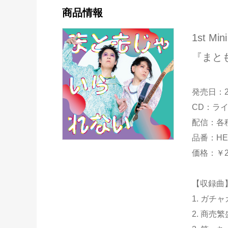
商品情報
1st Min
『まと
発売日：2
CD：ラ
配信：各
品番：HER
価格：￥2
【収録曲
1. ガチ
2. 商売繁