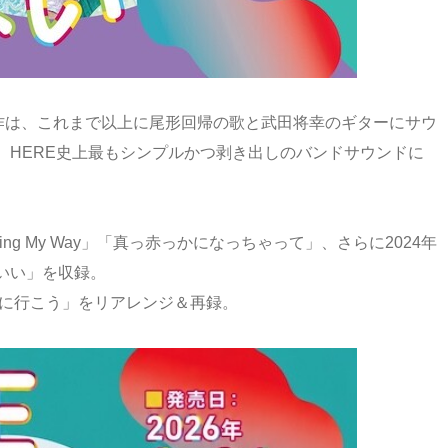
る本作は、これまで以上に尾形回帰の歌と武田将幸のギターにサウ
、HERE史上最もシンプルかつ剥き出しのバンドサウンドに
g My Way」「真っ赤っかになっちゃって」、さらに2024年
いい」を収録。
いに行こう」をリアレンジ＆再録。