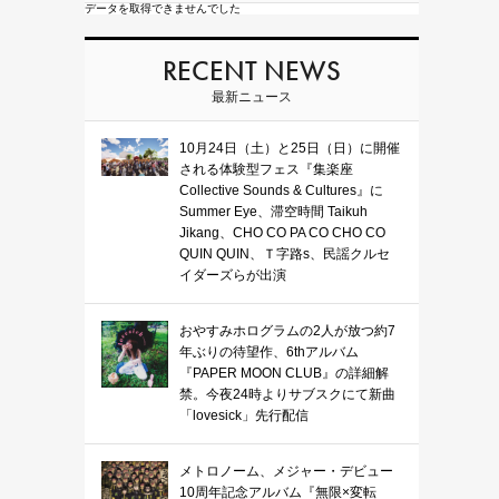
データを取得できませんでした
RECENT NEWS
最新ニュース
10月24日（土）と25日（日）に開催
される体験型フェス『集楽座
Collective Sounds & Cultures』に
Summer Eye、滞空時間 Taikuh
Jikang、CHO CO PA CO CHO CO
QUIN QUIN、Ｔ字路s、民謡クルセ
イダーズらが出演
おやすみホログラムの2人が放つ約7
年ぶりの待望作、6thアルバム
『PAPER MOON CLUB』の詳細解
禁。今夜24時よりサブスクにて新曲
「lovesick」先行配信
メトロノーム、メジャー・デビュー
10周年記念アルバム『無限×変転