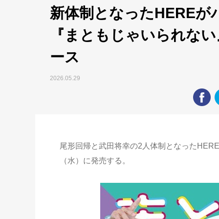
新体制となったHERE
『まともじゃいられない
ース
2026.05.29
尾形回帰と武田将幸の2人体制となったHEREが、1
（水）に発売する。