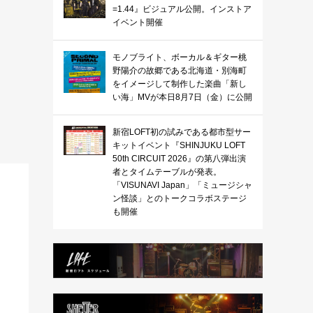
=1.44』ビジュアル公開。インストア
イベント開催
モノブライト、ボーカル＆ギター桃
野陽介の故郷である北海道・別海町
をイメージして制作した楽曲「新し
い海」MVが本日8月7日（金）に公開
新宿LOFT初の試みである都市型サー
キットイベント『SHINJUKU LOFT
50th CIRCUIT 2026』の第八弾出演
者とタイムテーブルが発表。
「VISUNAVI Japan」「ミュージシャ
ン怪談」とのトークコラボステージ
も開催