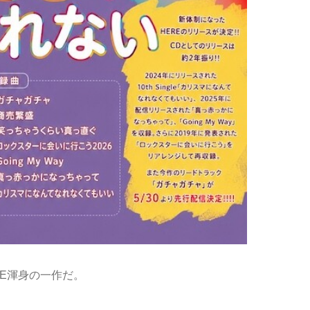
RE渾身の一作だ。