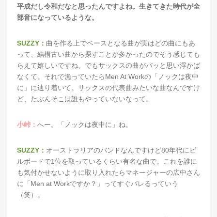
平成だし令和だなと思ったんですよね。生きてきた時代が全
部音になっているような。
SUZZY：
曲を作る上でベースとなる曲が実はどの曲にもあ
って、結構古い曲から探すことが多かったのでそう感じても
らえて嬉しいですね。でもサックスの曲がパッと思い浮かば
なくて。それで漁っていたらMen At Workの「ノックは夜中
に」に辿り着いて。サックスの代表曲みたいな曲なんですけ
ど、たぶんそこは誰もやっていないなって。
小峠：
へー。「ノックは夜中に」ね。
SUZZY：
オーストラリアのバンドなんですけど80年代にビ
ルボードで1位を取っているくらい有名な曲で。これを誰に
も気付かせないように取り入れたらマネージャーの広中さん
に「Men at Workですか？」ってすぐバレるっていう
（笑）。