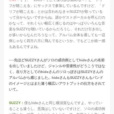
フが聴こえる」にサックスで参加しているんですけど、「ド
リフが聴こえる」とかは言われなきゃSUZZYが歌っている
って分からないですからね。誰かゲストボーカルを呼んだの
かなって。それくらい幅広く感じるのはやっぱりいろんな音
楽をSUZZYが聴いているからだろうし、それだけ引き出し
が多いからなんだろうなって。アルバム全体を通しても一辺
倒じゃなく四方八方に飛んでるというか。でもどこか統一感
もあるんですよね。
──先ほどSUZZYさんがソロの成功例としてhideさんの名前
を出していましたけど、ジャンルや音楽性がどうこうではな
く、在り方としてのhideさんのソロっぽさはSUZZYさんの
アルバムから感じました。hideさんもSUZZYさんもバンド
のイメージとはまた違う幅広いアウトプットの仕方をされて
いて。
SUZZY：
僕もhideさんと同じ横須賀なんですよ。やってい
ることも違うし、意識はしていないですけど、ソロの成功例