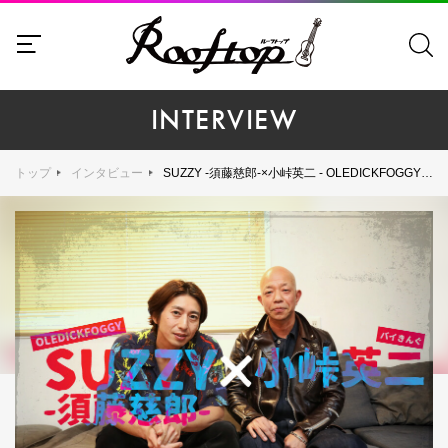
INTERVIEW
トップ
インタビュー
SUZZY -須藤慈郎-×小峠英二 - OLEDICKFOGGYのギタリストが持つ鋭敏な才能と魅力が開花・結実した、心を揺さぶるソロアルバムが堂々の完成！ サックスで参加した小峠英二と制作秘話を語る