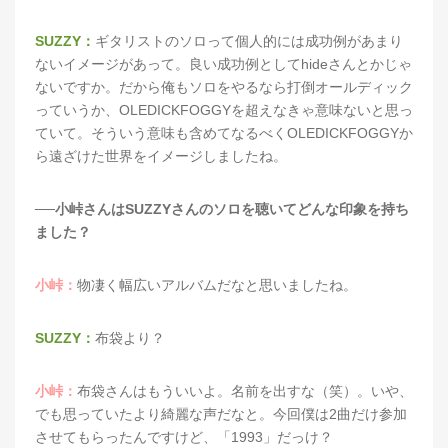
SUZZY：
ギタリストのソロって個人的には成功例があまり
ないイメージがあって。良い成功例としてhideさんとかじゃ
ないですか。だから俺もソロをやるなら打倒オールディック
っていうか、OLEDICKFOGGYを超えなきゃ意味ないと思っ
ていて。そういう意味も含めてなるべくOLEDICKFOGGYか
ら遠ざけた世界をイメージしましたね。
──小峠さんはSUZZYさんのソロを聴いてどんな印象を持ち
ました？
小峠：
物凄く幅広いアルバムだなと思いましたね。
SUZZY：
布袋より？
小峠：
布袋さんはもういいよ。名前を出すな（笑）。いや、
でも思っていたより綺麗な声だなと。今回僕は2曲だけ参加
させてもらったんですけど、「1993」だっけ？