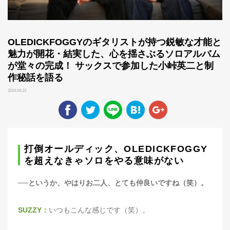
OLEDICKFOGGYのギタリストが持つ鋭敏な才能と
魅力が開花・結実した、心を揺さぶるソロアルバム
が堂々の完成！ サックスで参加した小峠英二と制
作秘話を語る
2024.04.23
打倒オールディック、OLEDICKFOGGY
を超えなきゃソロをやる意味がない
──というか、やはりお二人、とても仲良いですね（笑）。
SUZZY：
いつもこんな感じです（笑）。