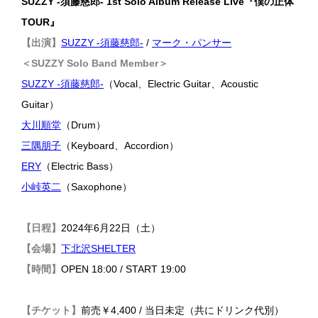
SUZZY -須藤慈郎- 1st Solo Album Release Live『僕の正体
TOUR』
【出演】
SUZZY -須藤慈郎-
/
マーク・パンサー
＜SUZZY Solo Band Member＞
SUZZY -須藤慈郎-
（Vocal、Electric Guitar、Acoustic
Guitar）
大川順堂
（Drum）
三隅朋子
（Keyboard、Accordion）
ERY
（Electric Bass）
小峠英二
（Saxophone）
【日程】
2024年6月22日（土）
【会場】
下北沢SHELTER
【時間】
OPEN 18:00 / START 19:00
【チケット】
前売￥4,400 / 当日未定（共にドリンク代別）