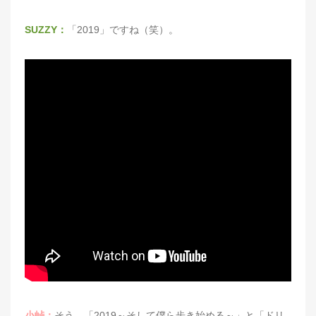
SUZZY：
「2019」ですね（笑）。
小峠：
そう、「2019～そして僕ら歩き始める～」と「ドリ