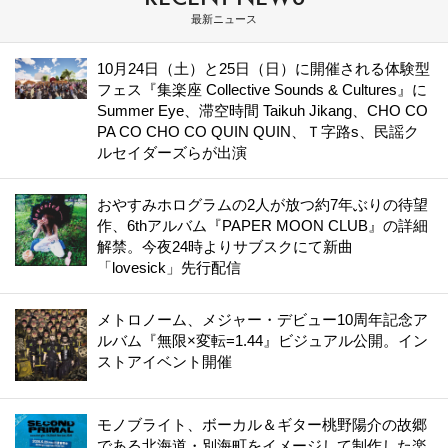
最新ニュース
10月24日（土）と25日（日）に開催される体験型
フェス『集楽座 Collective Sounds & Cultures』に
Summer Eye、滞空時間 Taikuh Jikang、CHO CO
PA CO CHO CO QUIN QUIN、Ｔ字路s、民謡ク
ルセイダーズらが出演
おやすみホログラムの2人が放つ約7年ぶりの待望
作、6thアルバム『PAPER MOON CLUB』の詳細
解禁。今夜24時よりサブスクにて新曲
「lovesick」先行配信
メトロノーム、メジャー・デビュー10周年記念ア
ルバム『無限×変転=1.44』ビジュアル公開。イン
ストアイベント開催
モノブライト、ボーカル＆ギター桃野陽介の故郷
である北海道・別海町をイメージして制作した楽