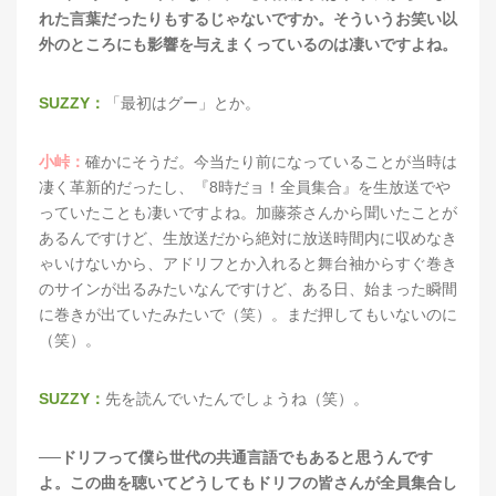
れた言葉だったりもするじゃないですか。そういうお笑い以
外のところにも影響を与えまくっているのは凄いですよね。
SUZZY：
「最初はグー」とか。
小峠：
確かにそうだ。今当たり前になっていることが当時は
凄く革新的だったし、『8時だョ！全員集合』を生放送でや
っていたことも凄いですよね。加藤茶さんから聞いたことが
あるんですけど、生放送だから絶対に放送時間内に収めなき
ゃいけないから、アドリフとか入れると舞台袖からすぐ巻き
のサインが出るみたいなんですけど、ある日、始まった瞬間
に巻きが出ていたみたいで（笑）。まだ押してもいないのに
（笑）。
SUZZY：
先を読んでいたんでしょうね（笑）。
──ドリフって僕ら世代の共通言語でもあると思うんです
よ。この曲を聴いてどうしてもドリフの皆さんが全員集合し