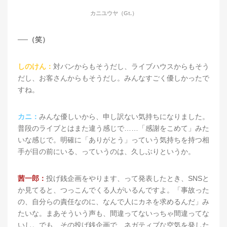
カニユウヤ（Gt.）
──（笑）
しのけん：
対バンからもそうだし、ライブハウスからもそう
だし、お客さんからもそうだし。みんなすごく優しかったで
すね。
カニ：
みんな優しいから、申し訳ない気持ちになりました。
普段のライブとはまた違う感じで……「感謝をこめて」みた
いな感じで。明確に「ありがとう」っていう気持ちを持つ相
手が目の前にいる、っていうのは、久しぶりというか。
茜一郎：
投げ銭企画をやります、って発表したとき、SNSと
か見てると、つっこんでくる人がいるんですよ。「事故った
の、自分らの責任なのに、なんで人にカネを求めるんだ」み
たいな。まあそういう声も、間違ってないっちゃ間違ってな
いし。でも、その投げ銭企画で、ネガティブな空気を発した