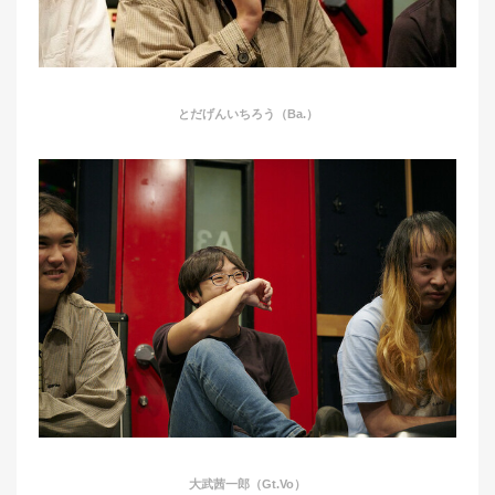
とだげんいちろう（Ba.）
大武茜一郎（Gt.Vo）