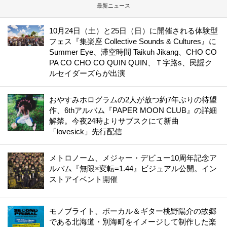
最新ニュース
10月24日（土）と25日（日）に開催される体験型
フェス『集楽座 Collective Sounds & Cultures』に
Summer Eye、滞空時間 Taikuh Jikang、CHO CO
PA CO CHO CO QUIN QUIN、Ｔ字路s、民謡ク
ルセイダーズらが出演
おやすみホログラムの2人が放つ約7年ぶりの待望
作、6thアルバム『PAPER MOON CLUB』の詳細
解禁。今夜24時よりサブスクにて新曲
「lovesick」先行配信
メトロノーム、メジャー・デビュー10周年記念ア
ルバム『無限×変転=1.44』ビジュアル公開。イン
ストアイベント開催
モノブライト、ボーカル＆ギター桃野陽介の故郷
である北海道・別海町をイメージして制作した楽