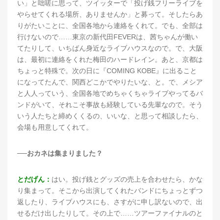
い」と咄嗟に思って、ツイッターで「投げ銭フリーライブを
やらせてくれる場所、ありませんか」と募って。そしたらあ
りがたいことに、全国各地から連絡をくれて。でも、全部は
行けないので……東京の新代田FEVERは、茜ちゃんが働い
てたりして、いちばん身近なライブハウスなので。で、大阪
は、最初に連絡をくれた梅田のハードレイン。あと、京都は
ちょっと特殊で。次の日に『COMING KOBE』に出ること
になってたんで、関西どこかでやりたいな、と。で、メシア
と人人っていう、全国各地でめちゃくちゃライブやってるバ
ンドがいて、それこそ事故も経験している先輩なので。そう
いう人たちと締めくくるの、いいな、と思って相談したら、
会場も用意してくれて。
──おカネは集まりました？
とだげん：
はい。投げ銭とグッズの売上を合わせたら、かな
り集まって。そこから出演してくれたバンドにちょっとずつ
返したり、ライブハウスにも、さすがに申し訳ないので、出
せるだけ出したりして。その上で……ツアーファイナルのと