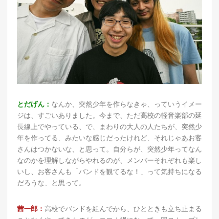
とだげん：
なんか、突然少年を作らなきゃ、っていうイメー
ジは、すごいありました。今まで、ただ高校の軽音楽部の延
長線上でやっている、で、まわりの大人の人たちが、突然少
年を作ってる、みたいな感じだったけれど、それじゃあお客
さんはつかないな、と思って。自分らが、突然少年ってなん
なのかを理解しながらやれるのが、メンバーそれぞれも楽し
いし、お客さんも「バンドを観てるな！」って気持ちになる
だろうな、と思って。
茜一郎：
高校でバンドを組んでから、ひとときも立ち止まる