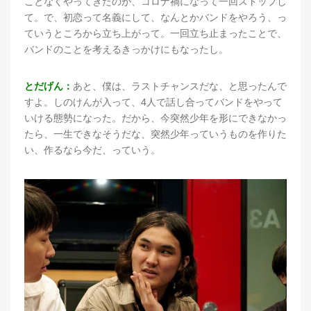
ことなくやってきたのが、コロナ禍になって一回ストップし
て。で、初恋って名義にして、なんとかバンドをやろう、っ
ていうところから立ち上がって。一回立ち止まったことで、
バンドのことを考えるきっかけにもなったし。
とだげん：
あと、僕は、ラストチャンスだな、と思ったんで
すよ。しのけんが入って、4人で話し合ってバンドをやって
いける態勢になった。だから、今突然少年を形にできなかっ
たら、一生できなそうだな、突然少年っていうものを作りた
い、作るなら今だ、っていう。