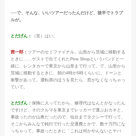
──で、そんな、いいツアーだったんだけど、後半でトラブ
ルが。
とだげん：
（笑）はい。
茜一郎：
ツアーのセミファイナル、山形から茨城に移動する
ときに……ゲストで出てくれたPine Shopというバンドと一
緒に、レンタカーで東京から山形まで行って。で、山形から
茨城に移動するときに、朝の4時か5時くらいに、ドーンと
衝撃があって。運転席のほうを見たら、窓がなくなっちゃっ
ていて。
とだげん：
保険に入ってたから、修理代はなんとかなったん
ですけど、そのクルマを東京までレッカーで運ぶおカネと、
事故ったのが山奥だったので、仙台までタクシーで行って、
そこからみんなで鈍行で行った交通費とかで、数十万円にな
っちゃって。事故ったときに「これは何かやんないとヤバ