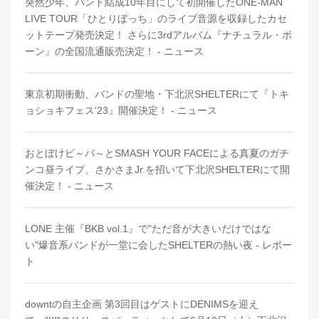
突然少年、バンド結成10年目にして初開催したONE-MAN
LIVE TOUR「ひとりぼっち」のライブ音源を収録したカセ
ットテープ発売決定！ さらに3rdアルバム『ナチュラル・ボ
ーン』の全国流通販売決定！ - ニュース
東京初期衝動、バンドの聖地・下北沢SHELTERにて『トキ
ョショキフェス'23』開催決定！ - ニュース
おとぼけビ～バ～とSMASH YOUR FACEによる真夏のガチ
ンコ昼ライブ、さかさまJr.を招いて下北沢SHELTERにて開
催決定！ - ニュース
LONE 主催『BKB vol.1』で"ただ音が大きいだけではな
い"爆音系バンドが一堂に会したSHELTERの熱い夜 - レポー
ト
downtの自主企画 第3回目はゲストにDENIMSを迎え