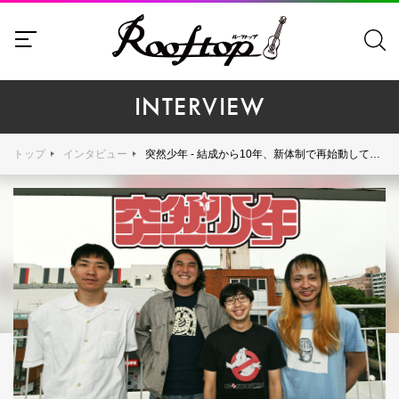
INTERVIEW
トップ
インタビュー
突然少年 - 結成から10年、新体制で再始動してから1年の現在、ライブアルバム『The Meeting Place 20230324』をリリースする突然少年に"苦闘と挑戦の5年間"を訊いた