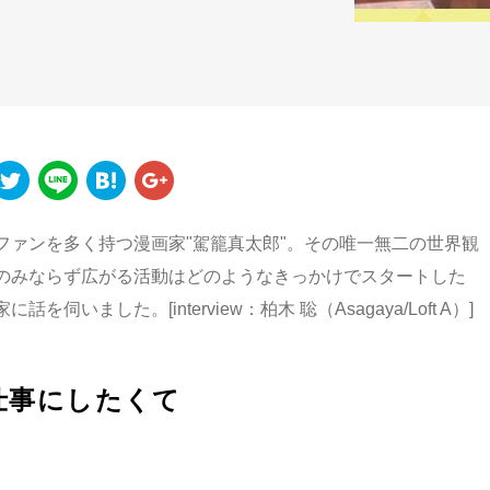
ァンを多く持つ漫画家"駕籠真太郎"。その唯一無二の世界観
のみならず広がる活動はどのようなきっかけでスタートした
ました。[interview：柏木 聡（Asagaya/Loft A）]
仕事にしたくて