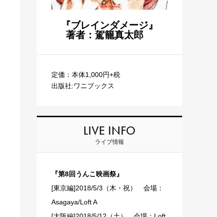
『ブレインダメージ』
著者：駕籠真太郎
定価：本体1,000円+税
出版社:ワニブックス
LIVE INFO
ライブ情報
『第8回うんこ映画祭』
[東京編]2018/5/3（木・祝） 会場：
Asagaya/Loft A
[大阪編]2018/5/12（土） 会場：Loft