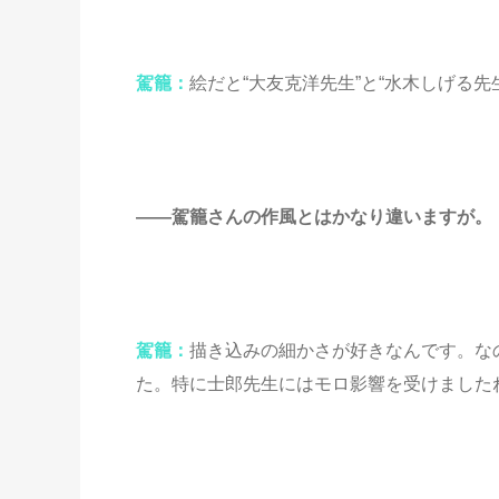
駕籠：
絵だと“大友克洋先生”と“水木しげる先
――駕籠さんの作風とはかなり違いますが。
駕籠：
描き込みの細かさが好きなんです。な
た。特に士郎先生にはモロ影響を受けました