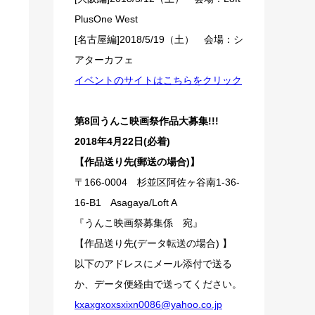
PlusOne West
[名古屋編]2018/5/19（土） 会場：シ
アターカフェ
イベントのサイトはこちらをクリック
第8回うんこ映画祭作品大募集!!!
2018年4月22日(必着)
【作品送り先(郵送の場合)】
〒166-0004 杉並区阿佐ヶ谷南1-36-
16-B1 Asagaya/Loft A
『うんこ映画祭募集係 宛』
【作品送り先(データ転送の場合) 】
以下のアドレスにメール添付で送る
か、データ便経由で送ってください。
kxaxgxoxsxixn0086@yahoo.co.jp