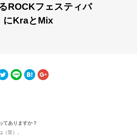
催するROCKフェスティバ
6】にKraとMix
ってありますか？
ね（笑）。