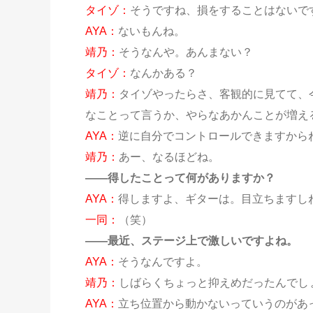
タイゾ：
そうですね、損をすることはないで
AYA：
ないもんね。
靖乃：
そうなんや。あんまない？
タイゾ：
なんかある？
靖乃：
タイゾやったらさ、客観的に見てて、
なことって言うか、やらなあかんことが増え
AYA：
逆に自分でコントロールできますから
靖乃：
あー、なるほどね。
——得したことって何がありますか？
AYA：
得しますよ、ギターは。目立ちますし
一同：
（笑）
——最近、ステージ上で激しいですよね。
AYA：
そうなんですよ。
靖乃：
しばらくちょっと抑えめだったんでし
AYA：
立ち位置から動かないっていうのがあっ