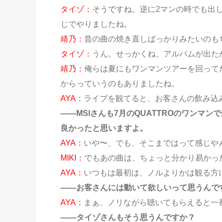
タイゾ：
そうですね。逆に2マンの時でも出
じでやりましたね。
靖乃：
昔の曲の焼き直しばっかりみたいのも
タイゾ：
うん。せっかくね、アルバムが出た
靖乃：
俺らは夏にもワンマンツアーを回って
からっていうのもありましたね。
AYA：
ライブを観てると、お客さんの飲み込
——MSIさんも7月のQUATTROのワン
良かったと思いますよ。
AYA：
いや〜、でも、そこまではって感じや
MIKI：
でもあの曲は、ちょっと分かり易かっ
AYA：
いつもは最初は、ノルよりかは観る方
——お客さんには動いて欲しいって思うんで
AYA：
まぁ、ノリながら聴いてもらえると一
——タイゾさんもそう思うんですか？