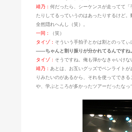
靖乃：
何だったら、シーケンスが走ってて「
たりしてるっていうのはあったりするけど。
全然隠れへんし（笑）。
一同：
（笑）
タイゾ：
そういう手拍子とかは割とのってぃ
——ちゃんと割り振りが分かれてるんですね
タイゾ：
そうですね。俺も弾かなきゃいけな
靖乃：
あとは、お互いグッズでペンライトが
りみたいのがあるから、それを使ってできる
や、学ぶところが多かったツアーだったなっ