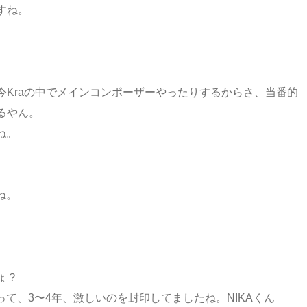
すね。
今Kraの中でメインコンポーザーやったりするからさ、当番的
るやん。
ね。
ね。
ょ？
て、3〜4年、激しいのを封印してましたね。NIKAくん