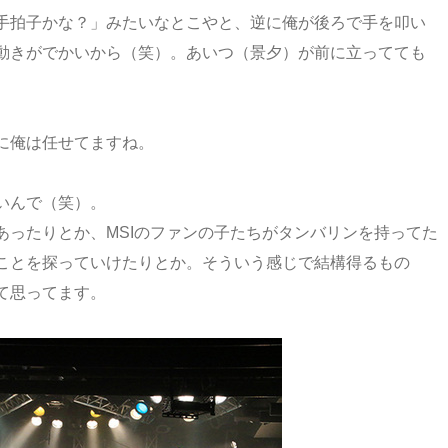
手拍子かな？」みたいなとこやと、逆に俺が後ろで手を叩い
動きがでかいから（笑）。あいつ（景夕）が前に立ってても
に俺は任せてますね。
。
いんで（笑）。
あったりとか、MSIのファンの子たちがタンバリンを持ってた
ことを探っていけたりとか。そういう感じで結構得るもの
て思ってます。