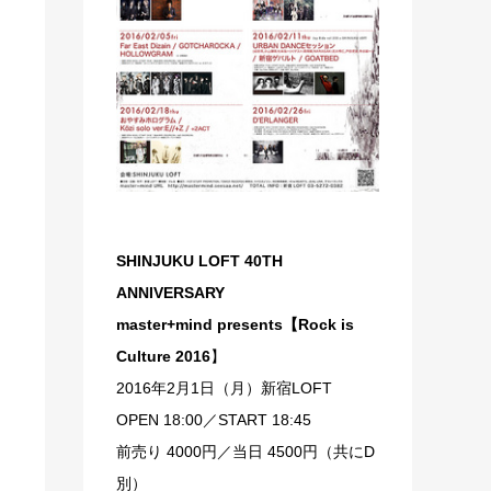
SHINJUKU LOFT 40TH
ANNIVERSARY
master+mind presents【Rock is
Culture 2016
】
2016年2月1日（月）新宿LOFT
OPEN 18:00／START 18:45
前売り 4000円／当日 4500円（共にD
別）