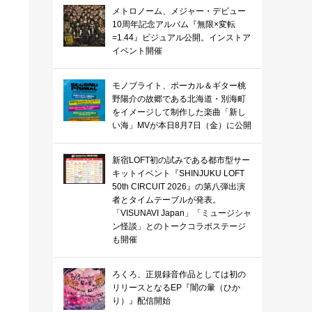
メトロノーム、メジャー・デビュー
10周年記念アルバム『無限×変転
=1.44』ビジュアル公開。インストア
イベント開催
モノブライト、ボーカル＆ギター桃
野陽介の故郷である北海道・別海町
をイメージして制作した楽曲「新し
い海」MVが本日8月7日（金）に公開
新宿LOFT初の試みである都市型サー
キットイベント『SHINJUKU LOFT
50th CIRCUIT 2026』の第八弾出演
者とタイムテーブルが発表。
「VISUNAVI Japan」「ミュージシャ
ン怪談」とのトークコラボステージ
も開催
ろくろ、正規録音作品としては初の
リリースとなるEP『闇の暈（ひか
り）』配信開始