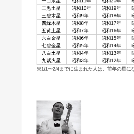
一白水星
昭和11年
昭和20年
二黒土星
昭和10年
昭和19年
三碧木星
昭和9年
昭和18年
四緑木星
昭和8年
昭和17年
五黄土星
昭和7年
昭和16年
六白金星
昭和6年
昭和15年
七碧金星
昭和5年
昭和14年
八白土星
昭和4年
昭和13年
九紫火星
昭和3年
昭和12年
※1/1〜2/4までに生まれた人は、前年の星に