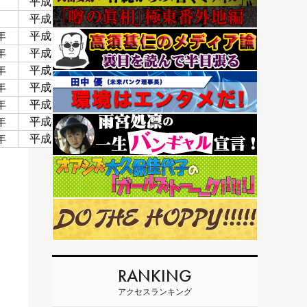
平成11年
平成23年
平成10年
平成19年
年
平成9年
平成18年
年
平成8年
平成17年
年
平成7年
平成16年
年
平成6年
平成15年
年
平成5年
平成14年
年
平成4年
平成13年
年
平成3年
平成12年
RANKING
アクセスランキング