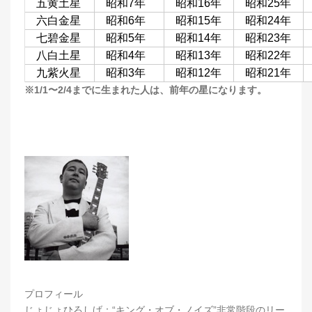
五黄土星
昭和7年
昭和16年
昭和25年
六白金星
昭和6年
昭和15年
昭和24年
七碧金星
昭和5年
昭和14年
昭和23年
八白土星
昭和4年
昭和13年
昭和22年
九紫火星
昭和3年
昭和12年
昭和21年
※1/1〜2/4までに生まれた人は、前年の星になります。
プロフィール
じょじょひろしげ：“キング・オブ・ノイズ”非常階段のリー