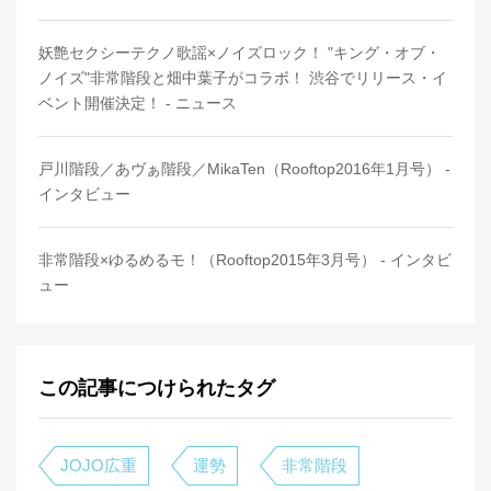
妖艶セクシーテクノ歌謡×ノイズロック！ "キング・オブ・
ノイズ"非常階段と畑中葉子がコラボ！ 渋谷でリリース・イ
ベント開催決定！ - ニュース
戸川階段／あヴぁ階段／MikaTen（Rooftop2016年1月号） -
インタビュー
非常階段×ゆるめるモ！（Rooftop2015年3月号） - インタビ
ュー
この記事につけられたタグ
JOJO広重
運勢
非常階段