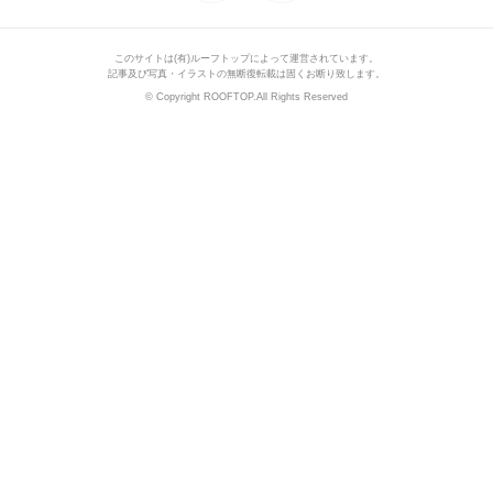
このサイトは(有)ルーフトップによって運営されています。
記事及び写真・イラストの無断復転載は固くお断り致します。
© Copyright ROOFTOP.All Rights Reserved