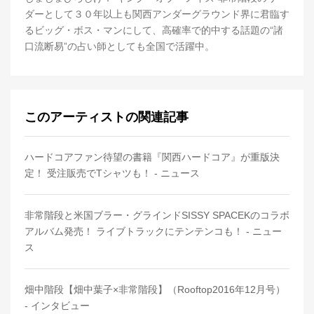
ダーとして３０年以上も関西アンダーグラウンド界に君臨す
るビッグ・ボス・マンにして、高確率で的中する話題の“諸
口流断易”の占い師としても全国で活躍中。
このアーティストの関連記事
ハードコアファン待望の書籍『関西ハードコア』が重版決
定！ 受注販売でTシャツも！ - ニュース
非常階段と米国ブラー・グラインドSISSY SPACEKのコラボ
アルバム発売！ ライブトラックにテンテンコも！ - ニュー
ス
畑中階段【畑中葉子×非常階段】（Rooftop2016年12月号）
- インタビュー