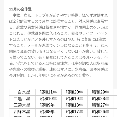
12月の全体運
事故、病気、トラブルが起きやすい時期。慌てず対処すれ
ば全部解決するので冷静に処理すること。対人関係は進展す
る。恋愛や男女関係は親密さを増すが、同性同士のケンカは
こじれる。仲裁役を間に入れること。宴会やライブ・イベン
トは楽しいがハメを外しすぎるのはNG。特に言葉には注意
すること。メールが原因でケンカになることも多そう。友人
関係で金銭の貸し借りはなるべくしないほうが良い。貸した
ら返ってこない。長く秘密にしてきたことは今月バレる。不
倫、浮気をしている人は特に要注意。仕事好調な人は取引先
や先輩への挨拶が重要。連絡はマメに。水商売、風俗関係は
今月好調。しかし年明けに不況が来るので貯蓄を。
一白水星
昭和11年
昭和20年
昭和29年
二黒土星
昭和10年
昭和19年
昭和28年
三碧木星
昭和9年
昭和18年
昭和27年
四緑木星
昭和8年
昭和17年
昭和26年