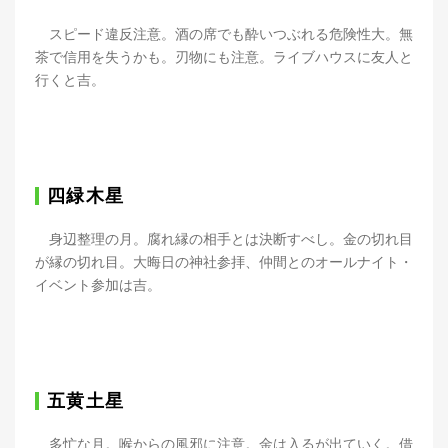
スピード違反注意。酒の席でも酔いつぶれる危険性大。無
茶で信用を失うかも。刃物にも注意。ライブハウスに友人と
行くと吉。
四緑木星
身辺整理の月。腐れ縁の相手とは決断すべし。金の切れ目
が縁の切れ目。大晦日の神社参拝、仲間とのオールナイト・
イベント参加は吉。
五黄土星
多忙な月。喉からの風邪に注意。金は入るが出ていく。借